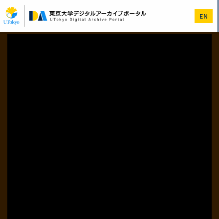
メ
イ
EN
ン
コ
ン
テ
ン
ツ
に
移
動