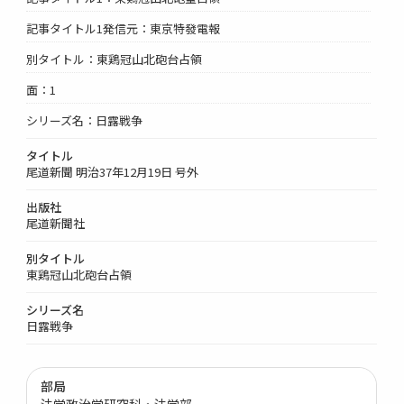
記事タイトル1発信元：東京特發電報
別タイトル：東鶏冠山北砲台占領
面：1
シリーズ名：日露戦争
タイトル
尾道新聞 明治37年12月19日 号外
出版社
尾道新聞社
別タイトル
東鶏冠山北砲台占領
シリーズ名
日露戦争
部局
法学政治学研究科・法学部