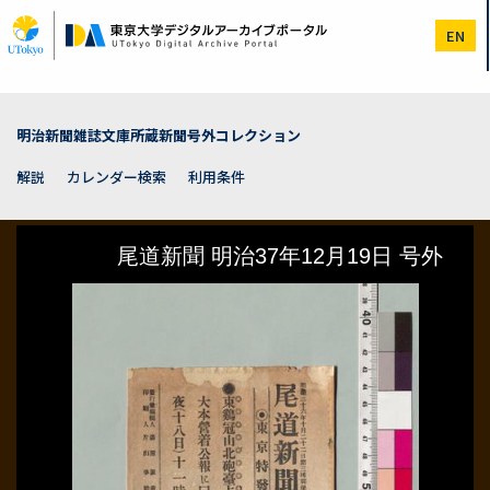
メ
イ
EN
ン
コ
ン
テ
ン
明治新聞雑誌文庫所蔵新聞号外コレクション
ツ
に
解説
カレンダー検索
利用条件
移
動