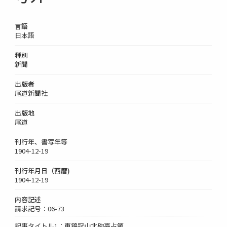
言語
日本語
種別
新聞
出版者
尾道新聞社
出版地
尾道
刊行年、書写年等
1904-12-19
刊行年月日（西暦)
1904-12-19
内容記述
請求記号：06-73
記事タイトル1：東鷄冠山北砲臺占領