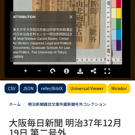
CSV
JSON
refer/BibIX
Universal Viewer
Mirador
ホーム
明治新聞雑誌文庫所蔵新聞号外コレクション
大阪毎日新聞 明治37年12月
19日 第二号外