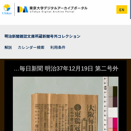
メ
イ
EN
ン
コ
ン
テ
ン
明治新聞雑誌文庫所蔵新聞号外コレクション
ツ
に
解説
カレンダー検索
利用条件
移
動