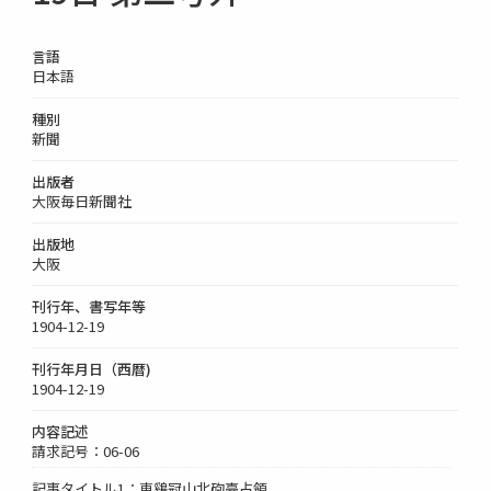
言語
日本語
種別
新聞
出版者
大阪毎日新聞社
出版地
大阪
刊行年、書写年等
1904-12-19
刊行年月日（西暦)
1904-12-19
内容記述
請求記号：06-06
記事タイトル1：東鷄冠山北砲臺占領