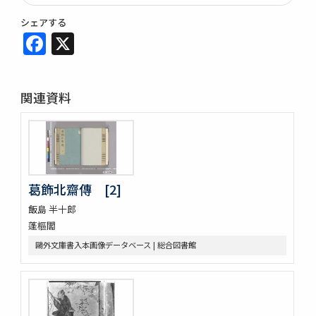
シェアする
Facebook
X
関連資料
葛飾北齋傳 [2]
飯島 半十郎
蓬樞閣
鷗外文庫書入本画像データベース | 総合図書館