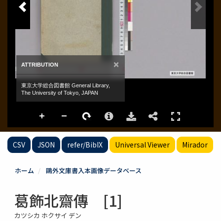
CSV
JSON
refer/BibIX
Universal Viewer
Mirador
ホーム
鷗外文庫書入本画像データベース
葛飾北齋傳 [1]
カツシカ ホクサイ デン