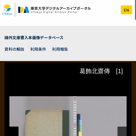
メ
イ
EN
ン
コ
ン
テ
ン
鷗外文庫書入本画像データベース
ツ
に
資料の解説
利用条件
利用報告
移
動