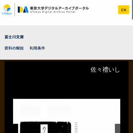
メ
イ
EN
ン
コ
ン
テ
ン
富士川文庫
ツ
に
資料の解説
利用条件
移
動