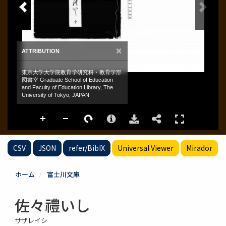
CSV
JSON
refer/BibIX
Universal Viewer
Mirador
ホーム
富士川文庫
佐々禮いし
サザレイシ