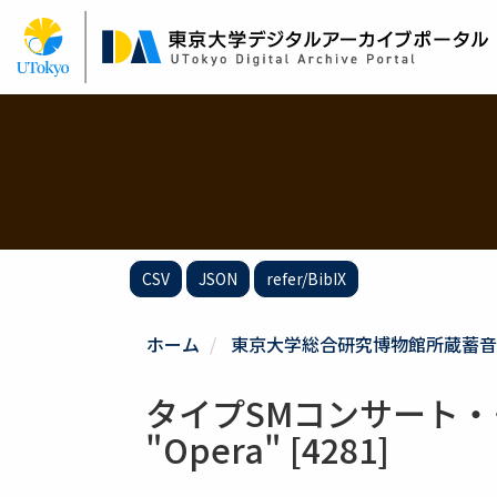
メ
イ
ン
コ
ン
テ
ン
ツ
に
移
動
CSV
JSON
refer/BibIX
ホーム
東京大学総合研究博物館所蔵蓄音
タイプSMコンサート・モデルA
"Opera" [4281]