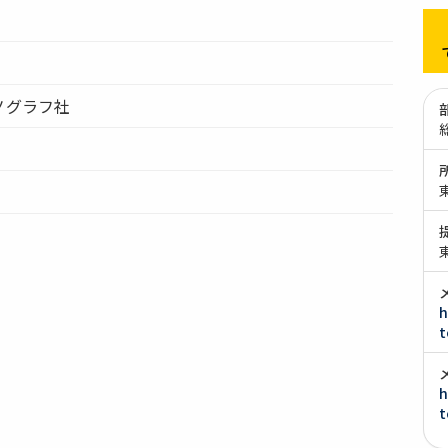
ノグラフ社
h
t
h
t