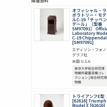
関連資料
オフィシャル・ラ
ボラトリー・モデ
ルC-19「チッペン
デール」［型番
SM97091］ Offici
Laboratory Mod
C-19 Chippenda
[SM97091]
エディソン・フォノ
グラフ社
米国 U.S.A.
東京大学総合研究博
物館所蔵蓄音機コレ
クション | 総合研究博
物館
トライアンフE型
[62616] Triumph
Model E [62616]