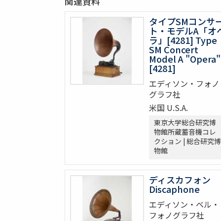
関連資料
タイプSMコンサ
ト・モデルA「オ
ラ」[4281] Type
SM Concert
Model A "Opera"
[4281]
エディソン・フォノ
グラフ社
米国 U.S.A.
東京大学総合研究博
物館所蔵蓄音機コレ
クション | 総合研究博
物館
ディスカフォン
Discaphone
エディソン・ベル・
フォノグラフ社