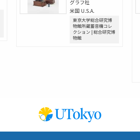
グラフ社
米国 U.S.A.
東京大学総合研究博
物館所蔵蓄音機コレ
クション | 総合研究博
物館