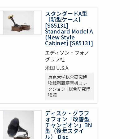
スタンダードA型
［新型ケース］
[S85131]
Standard Model A
(New Style
Cabinet) [S85131]
エディソン・フォノ
グラフ社
米国 U.S.A.
東京大学総合研究博
物館所蔵蓄音機コレ
クション | 総合研究博
物館
ディスク・グラフ
ォフォン「改善型
チャンピオン」BN
型（後年スタイ
ル） Disc