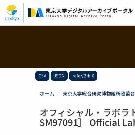
メ
イ
ン
コ
ン
テ
ン
ツ
に
移
動
CSV
JSON
refer/BibIX
ホーム
東京大学総合研究博物館所蔵蓄音
オフィシャル・ラボラト
SM97091］ Official La