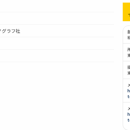
ノグラフ社
h
t
h
t