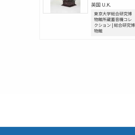
英国 U.K.
東京大学総合研究博
物館所蔵蓄音機コレ
クション | 総合研究博
物館