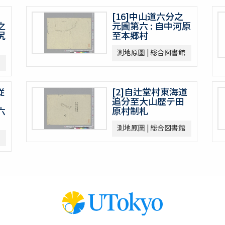
[16]中山道六分之
之
元圖第六 : 自中河原
尻
至本郷村
測地原圖 | 総合図書館
従
[2]自辻堂村東海道
追分至大山歴テ田
六
原村制札
測地原圖 | 総合図書館