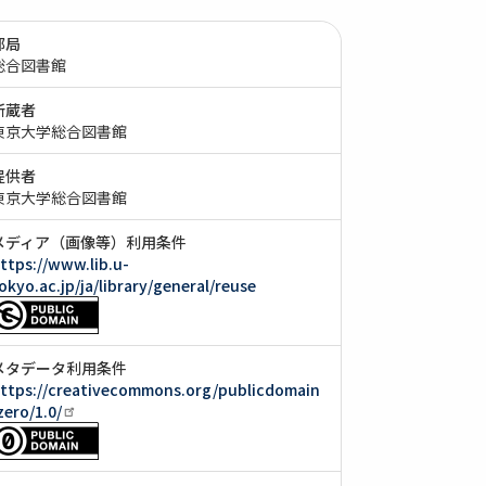
部局
総合図書館
所蔵者
東京大学総合図書館
提供者
東京大学総合図書館
メディア（画像等）利用条件
ttps://www.lib.u-
okyo.ac.jp/ja/library/general/reuse
メタデータ利用条件
ttps://creativecommons.org/publicdomain
zero/1.0/