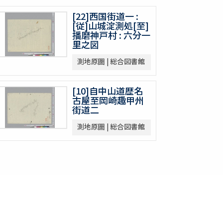
[22]西国街道一 :
[従]山城淀測処[至]
播磨神戸村 : 六分一
里之図
測地原圖 | 総合図書館
[10]自中山道歴名
古屋至岡崎趣甲州
街道二
測地原圖 | 総合図書館