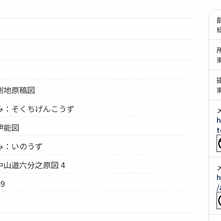
測地原稿図
み：そくちげんこうず
h
伊能図
t
み：いのうず
山道六分之原図 4
h
9
/