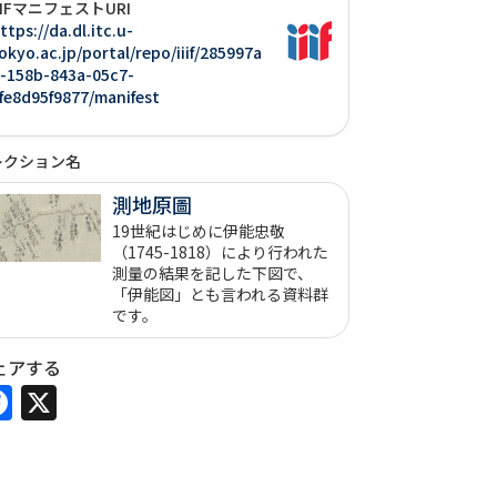
IIIFマニフェストURI
ttps://da.dl.itc.u-
okyo.ac.jp/portal/repo/iiif/285997a
-158b-843a-05c7-
fe8d95f9877/manifest
レクション名
測地原圖
19世紀はじめに伊能忠敬
（1745-1818）により行われた
測量の結果を記した下図で、
「伊能図」とも言われる資料群
です。
ェアする
Facebook
X