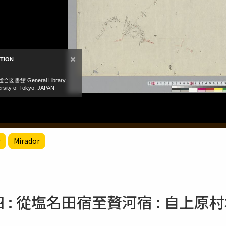
r
Mirador
四 : 從塩名田宿至贅河宿 : 自上