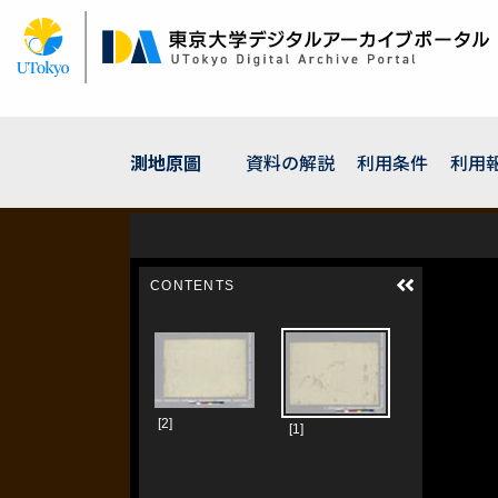
メ
イ
ン
コ
ン
テ
ン
測地原圖
資料の解説
利用条件
利用
ツ
に
移
動