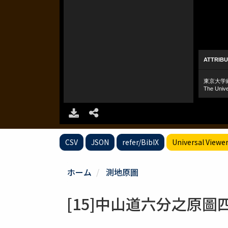
CSV
JSON
refer/BibIX
Universal Viewe
ホーム
測地原圖
[15]中山道六分之原圖