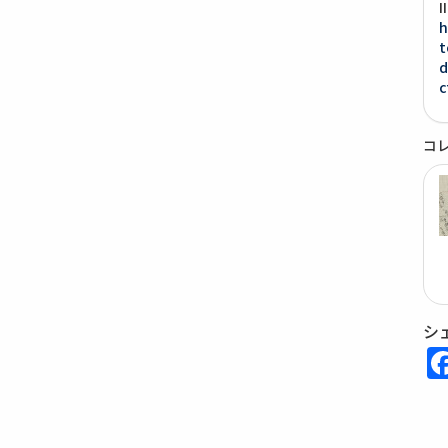
h
t
d
c
コ
シ