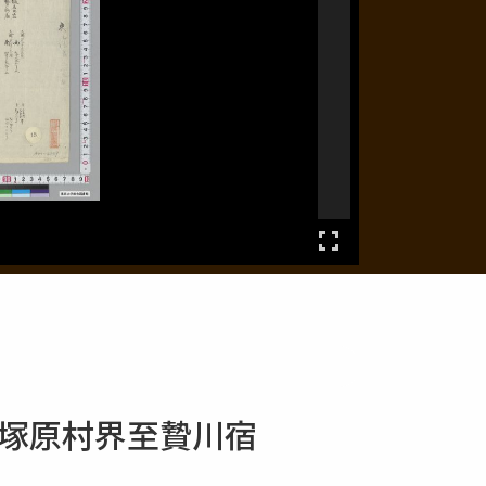
原村塚原村界至贄川宿