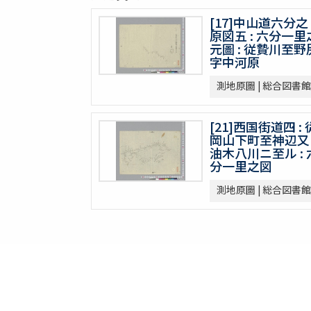
[17]中山道六分之
原図五 : 六分一里
元圖 : 従贄川至野
字中河原
測地原圖 | 総合図書館
[21]西国街道四 : 
岡山下町至神辺又
油木八川ニ至ル : 
分一里之図
測地原圖 | 総合図書館