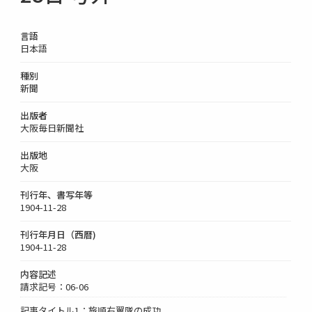
言語
日本語
種別
新聞
出版者
大阪毎日新聞社
出版地
大阪
刊行年、書写年等
1904-11-28
刊行年月日（西暦)
1904-11-28
内容記述
請求記号：06-06
記事タイトル1：旅順右翼隊の成功