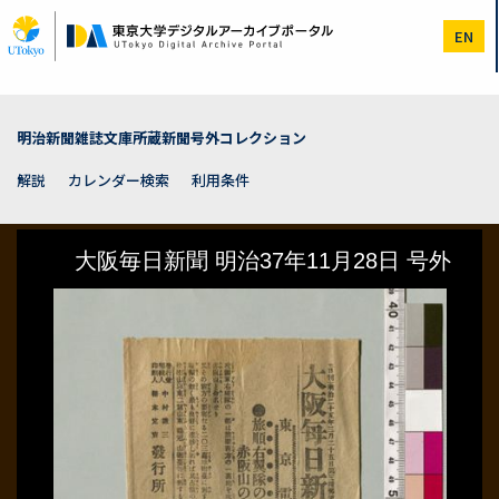
メ
イ
EN
ン
コ
ン
テ
ン
明治新聞雑誌文庫所蔵新聞号外コレクション
ツ
に
解説
カレンダー検索
利用条件
移
動