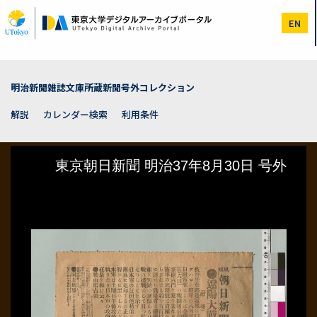
メ
イ
EN
ン
コ
ン
テ
ン
明治新聞雑誌文庫所蔵新聞号外コレクション
ツ
に
解説
カレンダー検索
利用条件
移
動