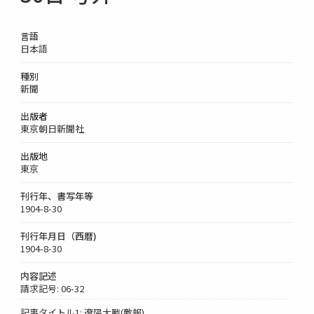
言語
日本語
種別
新聞
出版者
東京朝日新聞社
出版地
東京
刊行年、書写年等
1904-8-30
刊行年月日（西暦)
1904-8-30
内容記述
請求記号: 06-32
記事タイトル1: 遼陽大戰(敵報)