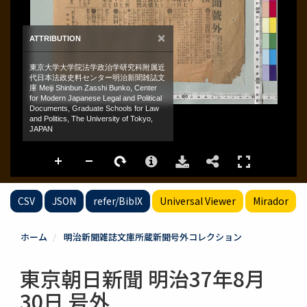
CSV
JSON
refer/BibIX
Universal Viewer
Mirador
ホーム
明治新聞雑誌文庫所蔵新聞号外コレクション
東京朝日新聞 明治37年8月
30日 号外