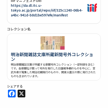
IIIFマニフェストURI
https://da.dl.itc.u-
tokyo.ac.jp/portal/repo/iiif/325c1240-06b4-
a4bc-941d-b8d1be597efe/manifest
コレクション名
明治新聞雑誌文庫所蔵新聞号外コレクショ
ン
明治新聞雑誌文庫が所蔵する新聞号外コレクション（一部附録を含む）
です。各新聞社が競って号外を発行した日露戦争期のものを中心に、宮
武外骨が蒐集した明治初期発行のものや、関東大震災の際に発行された
ものも含まれています。
シェアする
Facebook
X