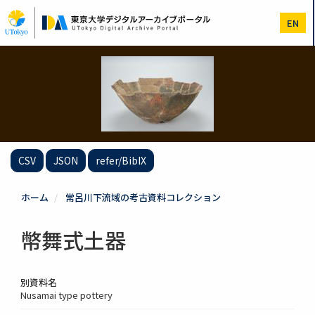
メ
イ
EN
ン
コ
ン
テ
ン
ツ
に
移
動
CSV
JSON
refer/BibIX
ホーム
常呂川下流域の考古資料コレクション
幣舞式土器
別資料名
Nusamai type pottery