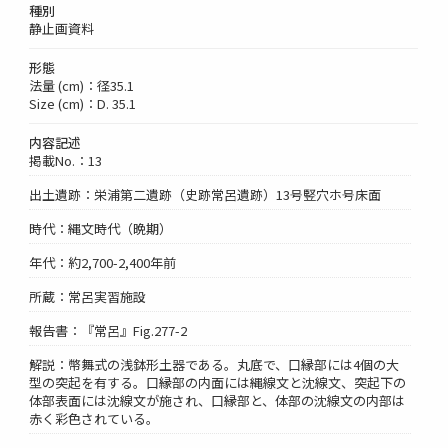
種別
静止画資料
形態
法量 (cm)：径35.1
Size (cm)：D. 35.1
内容記述
掲載No.：13
出土遺跡：栄浦第二遺跡（史跡常呂遺跡）13号竪穴ホ号床面
時代：縄文時代（晩期）
年代：約2,700-2,400年前
所蔵：常呂実習施設
報告書：『常呂』Fig.277-2
解説：幣舞式の浅鉢形土器である。丸底で、口縁部には4個の大
型の突起を有する。口縁部の内面には縄線文と沈線文、突起下の
体部表面には沈線文が施され、口縁部と、体部の沈線文の内部は
赤く彩色されている。