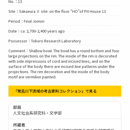
No.：13
Site：Sakaeura Ⅱ site: on the floor “HO”of Pit House 13
Period：Final Jomon
Date：ca. 2,700-2,400 years ago
Possessor：Tokoro Research Laboratory
Comment：Shallow bowl. The bowl has a round bottom and four
large projections on the rim. The inside of the rim is decorated
with side impressions of cord and incised lines, and on the
surface of the body there are incised-line patterns under the
projections. The rim decoration and the inside of the body
motif are vermilion painted.
『常呂川下流域の考古資料コレクション』で見る
部局
人文社会系研究科・文学部
所蔵者