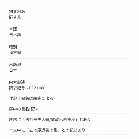
別資料名
野すゑ
言語
日本語
種別
和古書
出版地
日本
内容記述
請求記号：E32:1088
注記：書名は題簽による
序中の書名: 野末
序末に「晋柯亭主人題/寛政己未仲秋」とあり
本文中に「立地庵追善の集」との記述あり