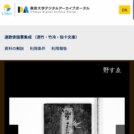
メ
イ
EN
ン
コ
ン
テ
ン
連歌俳諧書集成 （洒竹・竹冷・知十文庫）
ツ
に
資料の解説
利用条件
利用報告
移
動