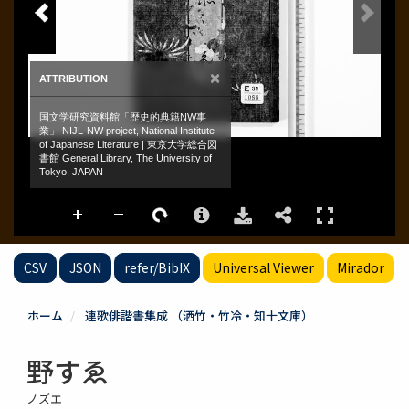
CSV
JSON
refer/BibIX
Universal Viewer
Mirador
ホーム
連歌俳諧書集成 （洒竹・竹冷・知十文庫）
野すゑ
ノズエ