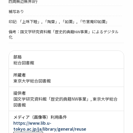
四周無辺無界8行
補写あり
印記: 「上咊下睦」, 「陶齋」, 「如瀾」, 「竹窻庵印如瀾」
備考：国文学研究資料館「歴史的典籍NW事業」によるデジタル
化
部局
総合図書館
所蔵者
東京大学総合図書館
提供者
国文学研究資料館「歴史的典籍NW事業」
東京大学総合
図書館
メディア（画像等）利用条件
https://www.lib.u-
tokyo.ac.jp/ja/library/general/reuse