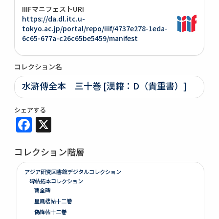
IIIFマニフェストURI
https://da.dl.itc.u-
tokyo.ac.jp/portal/repo/iiif/4737e278-1eda-
6c65-677a-c26c65be5459/manifest
コレクション名
水滸傳全本 三十巻 [漢籍：D（貴重書）]
シェアする
Facebook
X
コレクション階層
アジア研究図書館デジタルコレクション
碑帖拓本コレクション
曹全碑
星鳳楼帖十二巻
偽絳帖十二巻