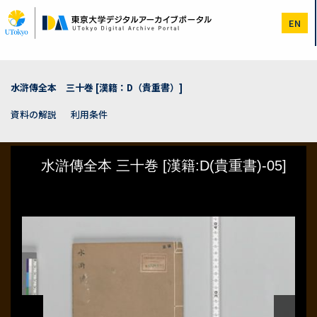
メ
イ
EN
ン
コ
ン
テ
ン
水滸傳全本 三十巻 [漢籍：D（貴重書）]
ツ
に
資料の解説
利用条件
移
動