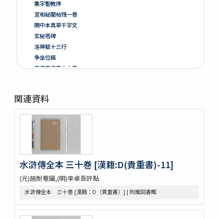
集字聖教序
宣和秘閣帖残一巻
関中本真草千字文
玄秘塔碑
洛神賦十三行
争坐位稿
戯鴻堂法書十六巻
泉州本淳化閣帖十巻闕四巻
停雲館帖十二巻
関連資料
偽絳帖残一巻
拪先塋記
顔氏家廟碑
張遷碑
曹全碑
争坐位稿
水滸傳全本 三十巻 [漢籍:D(貴重書)-11]
古今歴代法帖
朴彭年草書千字文
(元)施耐菴編,(明)李卓吾評點
金麟厚草書千字文
水滸傳全本 三十巻 [漢籍：D（貴重書）] | 附属図書館
水滸伝コレクション
鍾伯敬先生批評水滸伝一百巻一百回
新刻全像忠義水滸誌伝二十五巻一百十五回