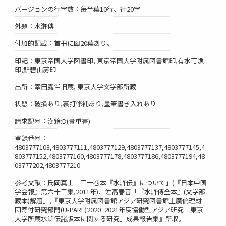
バージョンの行字数：毎半葉10行、行20字
外題：水滸傳
付加的記載：首冊に図20葉あり。
印記：東京帝国大学図書印, 東京帝国大学附属図書館印,有水可漁
印,鮮碧山房印
出所：幸田露伴旧蔵, 東京大学文学部所蔵
状態：破損あり,裏打修補あり,墨筆書き入れあり
請求記号：漢籍:D(貴重書)
登録番号：
4803777103,4803777111,4803777129,4803777137,4803777145,4
803777152,4803777160,4803777178,4803777186,4803777194,48
03777202,4803777210
参考文献：氏岡真士「三十巻本『水滸伝』について」(『日本中国
学会報』第六十三集,2011年)、佐髙春音「『水滸傳全本』(文学部
蔵本)解題」,『東京大学附属図書館アジア研究図書館上廣倫理財
団寄付研究部門(U-PARL)2020−2021年度協働型アジア研究「東京
大学所蔵水滸伝諸版本に関する研究」成果報告集』所収。