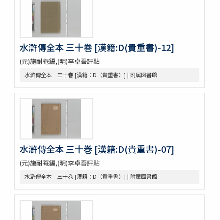
水滸伝全本三十巻
水滸傳全本 三十巻 [漢籍：D（貴重書）]
新刻全像水滸傳 二十五巻一百十五回
忠義水滸全書 一百二十回首一巻図一巻坿宣和遺事一巻
水滸傳全本 三十巻 [漢籍:D(貴重書)-12]
忠義水滸全書 一百二十回存四回
(元)施耐菴編,(明)李卓吾評點
忠義水滸全伝 百二十回
水滸傳全本 三十巻 [漢籍：D（貴重書）] | 附属図書館
忠義水滸全伝 120回図1卷,宣和遺事 1卷
第五才子書施耐菴水滸伝 七十五卷
李卓吾先生批点忠義水滸伝
評論出像水滸伝 [E4651]
評論出像水滸伝 [E46_63]
水滸傳語譯 [E4692]
U-PARLセレクション
水滸傳全本 三十巻 [漢籍:D(貴重書)-07]
古今歴代十八史略二巻首一巻
元氏長慶集残五巻
(元)施耐菴編,(明)李卓吾評點
増広竜龕手鑑八巻
水滸傳全本 三十巻 [漢籍：D（貴重書）] | 附属図書館
宋版大蔵経零本五巻
論語集解残四巻
纂図附音増広古注千字文三巻
医方大成論一巻