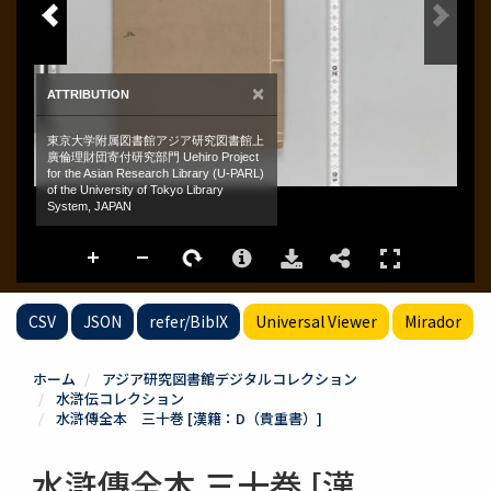
CSV
JSON
refer/BibIX
Universal Viewer
Mirador
ホーム
アジア研究図書館デジタルコレクション
水滸伝コレクション
水滸傳全本 三十巻 [漢籍：D（貴重書）]
水滸傳全本 三十巻 [漢