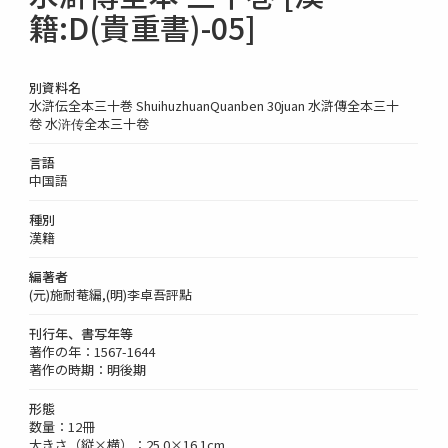
籍:D(貴重書)-05]
別資料名
水滸伝全本三十巻 ShuihuzhuanQuanben 30juan 水滸傳全本三十
卷 水浒传全本三十卷
言語
中国語
種別
漢籍
編著者
(元)施耐菴編,(明)李卓吾評點
刊行年、書写年等
著作の年：1567-1644
著作の時期：明後期
形態
数量：12冊
大きさ（縦×横）：25.0×16.1cm