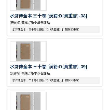
Pagoda de Dakao
Vedische und Sanskrit-Syntax
争春園全伝（アジア）
水滸傳全本 三十巻 [漢籍:D(貴重書)-08]
争春園全伝（総合図書館）
(元)施耐菴編,(明)李卓吾評點
韻府羣玉
水滸傳全本 三十巻 [漢籍：D（貴重書）] | 附属図書館
One hundred quatrains from the Rubáiyát of Omar
Khayyam
Bản chỉ cách đọc và ý nghīa Annam các chữ nho trong
sách tứ thư／四書不二字音義撮要
佛印産薬用植物（下巻）
佛印の政治經濟状況と印度支那人の希望事項
泰・佛印における宣傳戰
佛印文化情報 第五号
水滸傳全本 三十巻 [漢籍:D(貴重書)-09]
薬用植物
(元)施耐菴編,(明)李卓吾評點
A NATURALIST IN WESTERN CHINA
水滸傳全本 三十巻 [漢籍：D（貴重書）] | 附属図書館
印度哲學小史
依立世阿毘曇論日月行品考定暦原・須彌界日道中路八線表根・瞿
曇氏暦稿
宿曜經算曜直章第七・瞿曇氏暦草稿・古今交食考・立世阿毘曇暦
法推歩
梵暦考證