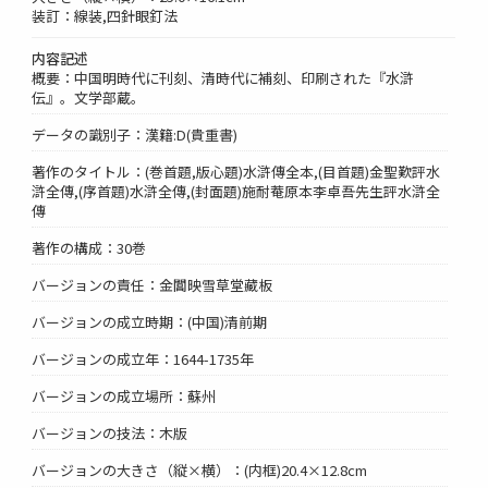
装訂：線装,四針眼釘法
内容記述
概要：中国明時代に刊刻、清時代に補刻、印刷された『水滸
伝』。文学部蔵。
データの識別子：漢籍:D(貴重書)
著作のタイトル：(巻首題,版心題)水滸傳全本,(目首題)金聖歎評水
滸全傳,(序首題)水滸全傳,(封面題)施耐菴原本李卓吾先生評水滸全
傳
著作の構成：30巻
バージョンの責任：金閶映雪草堂藏板
バージョンの成立時期：(中国)清前期
バージョンの成立年：1644-1735年
バージョンの成立場所：蘇州
バージョンの技法：木版
バージョンの大きさ（縦×横）：(内框)20.4×12.8cm