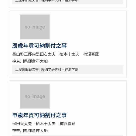
辰歳年貢可納割付之事
長山弥三郎内黒田右太夫 柏木十太夫 柿沼喜蔵
神奈川県鎌倉市大船
土屋家旧蔵文書 | 経済学研究科・経済学部
申歳年貢可納割付之事
保田佐太夫 柏木十太夫 柿沼喜蔵
神奈川県鎌倉市大船