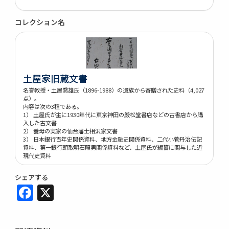
コレクション名
土屋家旧蔵文書
名誉教授・土屋喬雄氏（1896-1988）の遺族から寄贈された史料（4,027
点）。
内容は次の3種である。
1） 土屋氏が主に1930年代に東京神田の厳松堂書店などの古書店から購
入した古文書
2） 養母の実家の仙台藩士相沢家文書
3） 日本銀行百年史関係資料、地方金融史関係資料、二代小菅丹治伝記
資料、第一銀行頭取明石照男関係資料など、土屋氏が編纂に関与した近
現代史資料
シェアする
Facebook
X