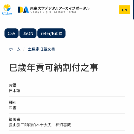
メ
イ
EN
ン
コ
ン
テ
CSV
JSON
refer/BibIX
ン
ツ
に
ホーム
土屋家旧蔵文書
移
動
巳歳年貢可納割付之事
言語
日本語
種別
図書
編著者
長山弥三郎内柏木十太夫 柿沼喜蔵