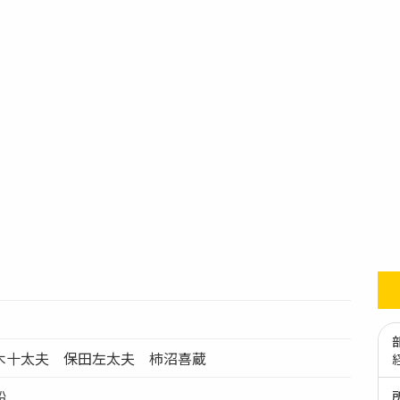
木十太夫 保田左太夫 柿沼喜蔵
船