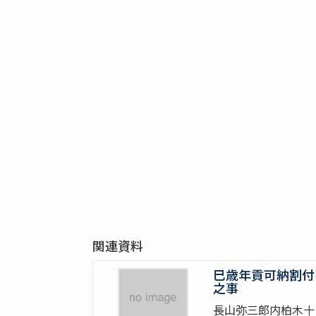
関連資料
巳歳年貢可納割付
之事
長山弥三郎内柏木十