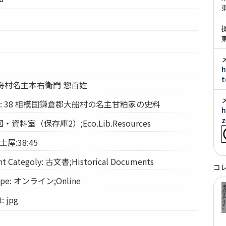
h
t
t: 大舟村名主本右衛門 惣百姓
ation: 38 相模国鎌倉郡大船村の名主甘粕家の史料
h
z
経図・資料室（保存庫2）;Eco.Lib.Resources
 土屋:38:45
Categoly: 古文書;Historical Documents
コ
pe: オンライン;Online
 jpg