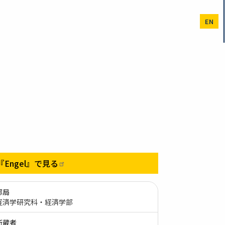
EN
『Engel』で見る
部局
経済学研究科・経済学部
所蔵者