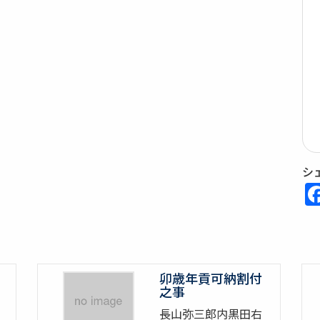
シ
卯歳年貢可納割付
之事
長山弥三郎内黒田右