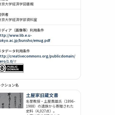
東京大学経済学図書館
提供者
東京大学経済学部資料室
メディア（画像等）利用条件
ttp://www.lib.e.u-
okyo.ac.jp/bunsho/emug.pdf
メタデータ利用条件
ttp://creativecommons.org/publicdomain/
ero/1.0/
レクション名
土屋家旧蔵文書
名誉教授・土屋喬雄氏（1896-
1988）の遺族から寄贈された
史料（4,027点）。