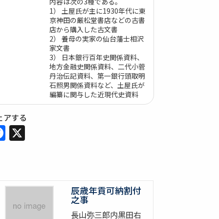
内容は次の3種である。
1） 土屋氏が主に1930年代に東
京神田の厳松堂書店などの古書
店から購入した古文書
2） 養母の実家の仙台藩士相沢
家文書
3） 日本銀行百年史関係資料、
地方金融史関係資料、二代小菅
丹治伝記資料、第一銀行頭取明
石照男関係資料など、土屋氏が
編纂に関与した近現代史資料
ェアする
Facebook
X
辰歳年貢可納割付
之事
長山弥三郎内黒田右