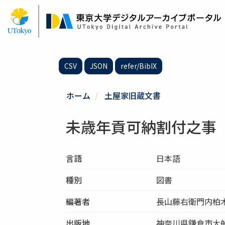
メ
イ
ン
コ
ン
テ
CSV
JSON
refer/BibIX
ン
ツ
に
ホーム
土屋家旧蔵文書
移
動
未歳年貢可納割付之事
言語
日本語
種別
図書
編著者
長山藤右衛門内柏
出版地
神奈川県鎌倉市大