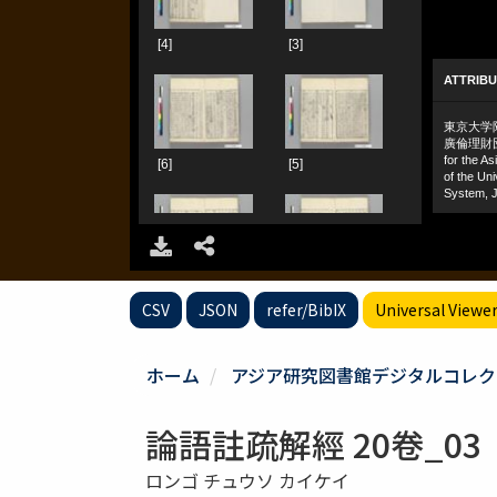
CSV
JSON
refer/BibIX
Universal Viewe
ホーム
アジア研究図書館デジタルコレク
論語註疏解經 20卷_03
ロンゴ チュウソ カイケイ