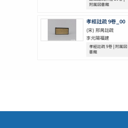
附属図書館
古今歴代法帖
朴彭年草書千字文
孝經註疏 9卷_00
金麟厚草書千字文
水滸伝コレクション
(宋) 邢昺註疏
鍾伯敬先生批評水滸伝一百巻一百回
李元陽福建
新刻全像忠義水滸誌伝二十五巻一百十五回
孝經註疏 9卷 | 附属図
水滸伝全本三十巻
書館
水滸傳全本 三十巻 [漢籍：D（貴重書）]
新刻全像水滸傳 二十五巻一百十五回
忠義水滸全書 一百二十回首一巻図一巻坿
忠義水滸全書 一百二十回存四回
忠義水滸全伝 百二十回
忠義水滸全伝 120回図1卷,宣和遺事 1卷
第五才子書施耐菴水滸伝 七十五卷
李卓吾先生批点忠義水滸伝
評論出像水滸伝 [E4651]
評論出像水滸伝 [E46_63]