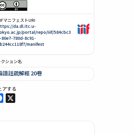
IIIFマニフェストURI
ttps://da.dl.itc.u-
okyo.ac.jp/portal/repo/iiif/584cbc3
-80e7-780d-8c91-
b244cc118f7/manifest
レクション名
論語註疏解經 20卷
ェアする
Facebook
X