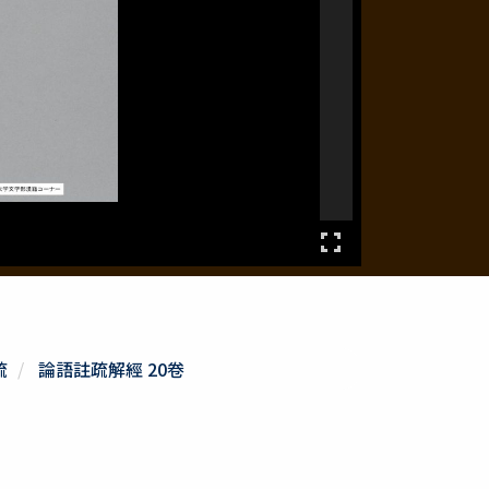
疏
論語註疏解經 20卷