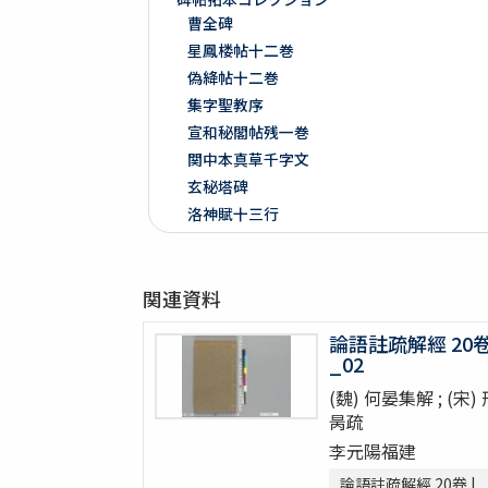
曹全碑
星鳳楼帖十二巻
偽絳帖十二巻
集字聖教序
宣和秘閣帖残一巻
関中本真草千字文
玄秘塔碑
洛神賦十三行
争坐位稿
戯鴻堂法書十六巻
関連資料
泉州本淳化閣帖十巻闕四巻
停雲館帖十二巻
論語註疏解經 20
偽絳帖残一巻
_02
拪先塋記
(魏) 何晏集解 ; (宋)
顔氏家廟碑
昺疏
張遷碑
李元陽福建
曹全碑
論語註疏解經 20卷 |
争坐位稿