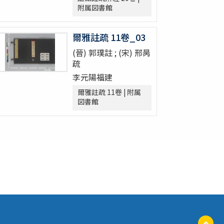
附属図書館
爾雅註疏 11卷_03
(晉) 郭璞註 ; (宋) 邢昺
疏
李元陽福建
爾雅註疏 11卷 | 附属
図書館
ペ