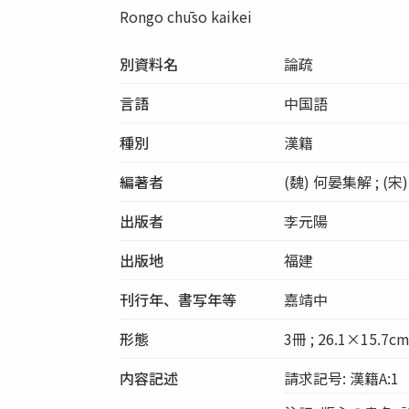
Rongo chūso kaikei
別資料名
論疏
言語
中国語
種別
漢籍
編著者
(魏) 何晏集解 ; (宋
出版者
李元陽
出版地
福建
刊行年、書写年等
嘉靖中
形態
3冊 ; 26.1×15.7c
内容記述
請求記号: 漢籍A:1