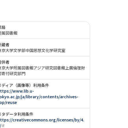
部局
附属図書館
所蔵者
東京大学文学部中国思想文化学研究室
提供者
東京大学附属図書館アジア研究図書館上廣倫理財
団寄付研究部門
メディア（画像等）利用条件
ttps://www.lib.u-
okyo.ac.jp/ja/library/contents/archives-
op/reuse
メタデータ利用条件
ttps://creativecommons.org/licenses/by/4.
/