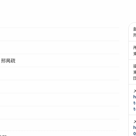
) 邢昺疏
h
t
t
m
h
0