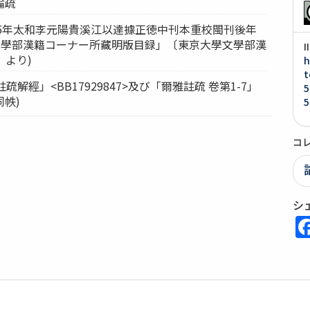
論疏
至15年太和李元陽貴溪江以達據正徳中刊本重校閩刊後年
學文學部漢籍コーナー所藏明版目録」〔東京大學文學部漢
2〕より)
h
t
註疏解經」<BB17929847>及び「爾雅註疏 卷第1-7」
5
同帙)
5
コ
シ