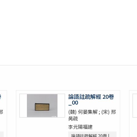
卷
論語註疏解經 20卷
_00
 邢
(魏) 何晏集解 ; (宋) 邢
昺疏
李元陽福建
論語註疏解經 20卷 |