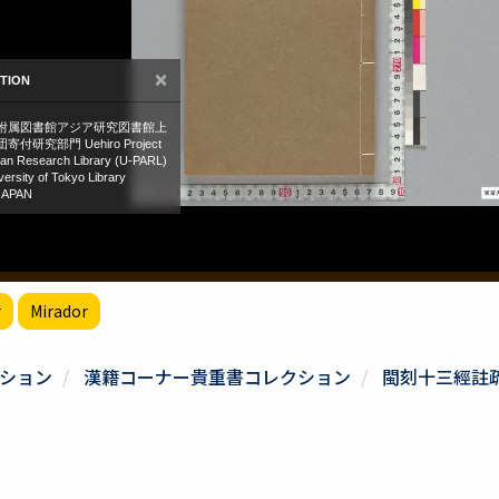
r
Mirador
ション
漢籍コーナー貴重書コレクション
閩刻十三經註