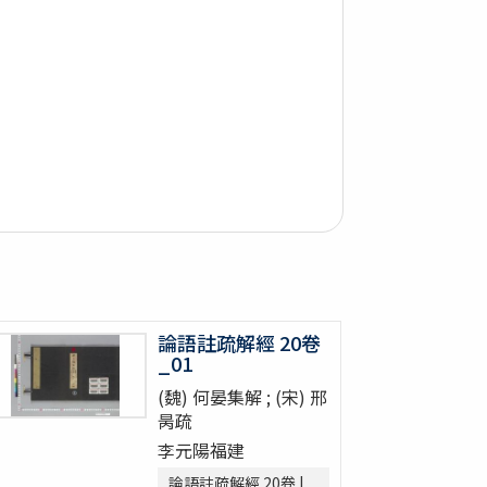
論語註疏解經 20卷
_01
(魏) 何晏集解 ; (宋) 邢
昺疏
李元陽福建
論語註疏解經 20卷 |