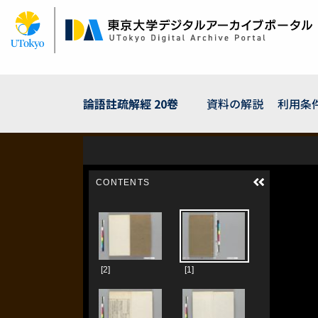
メ
イ
ン
コ
ン
テ
ン
論語註疏解經 20卷
資料の解説
利用条
ツ
に
移
動