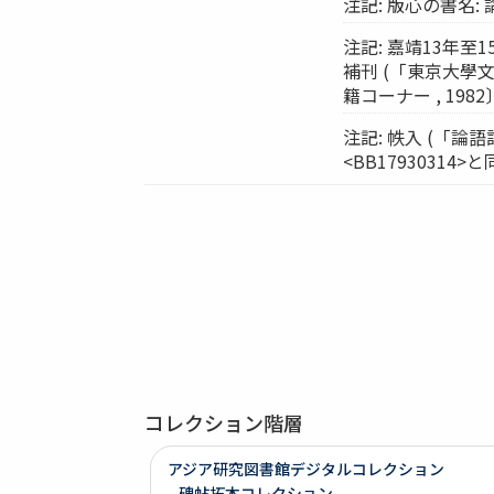
注記: 版心の書名: 
注記: 嘉靖13年
補刊 (「東京大
籍コーナー , 198
注記: 帙入 (「論語
<BB17930314>と
コレクション階層
アジア研究図書館デジタルコレクション
碑帖拓本コレクション