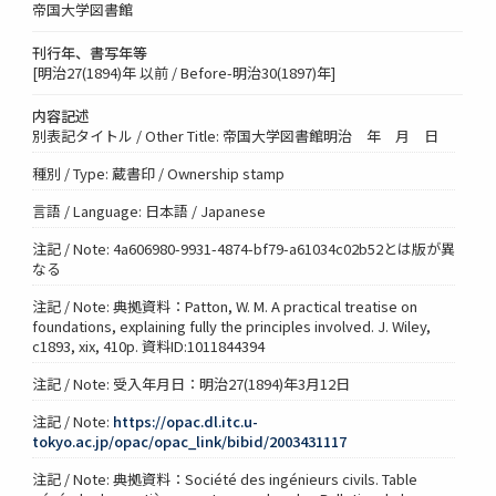
帝国大学図書館
刊行年、書写年等
[明治27(1894)年 以前 / Before-明治30(1897)年]
内容記述
別表記タイトル / Other Title: 帝国大学図書館明治 年 月 日
種別 / Type: 蔵書印 / Ownership stamp
言語 / Language: 日本語 / Japanese
注記 / Note: 4a606980-9931-4874-bf79-a61034c02b52とは版が異
なる
注記 / Note: 典拠資料：Patton, W. M. A practical treatise on
foundations, explaining fully the principles involved. J. Wiley,
c1893, xix, 410p. 資料ID:1011844394
注記 / Note: 受入年月日：明治27(1894)年3月12日
注記 / Note:
https://opac.dl.itc.u-
tokyo.ac.jp/opac/opac_link/bibid/2003431117
注記 / Note: 典拠資料：Société des ingénieurs civils. Table