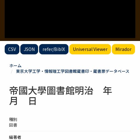
CSV
JSON
refer/BibIX
Universal Viewer
Mirador
ホーム
東京大学工学・情報理工学図書館蔵書印・蔵書票データベース
帝國大學圖書館明治 年
月 日
種別
図書
編著者