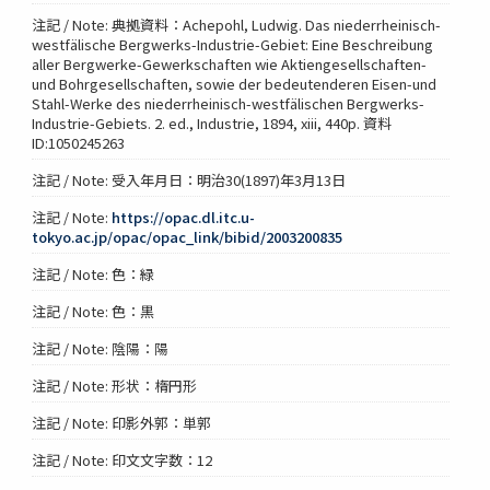
注記 / Note: 典拠資料：Achepohl, Ludwig. Das niederrheinisch-
westfälische Bergwerks-Industrie-Gebiet: Eine Beschreibung
aller Bergwerke-Gewerkschaften wie Aktiengesellschaften-
und Bohrgesellschaften, sowie der bedeutenderen Eisen-und
Stahl-Werke des niederrheinisch-westfälischen Bergwerks-
Industrie-Gebiets. 2. ed., Industrie, 1894, xiii, 440p. 資料
ID:1050245263
注記 / Note: 受入年月日：明治30(1897)年3月13日
注記 / Note:
https://opac.dl.itc.u-
tokyo.ac.jp/opac/opac_link/bibid/2003200835
注記 / Note: 色：緑
注記 / Note: 色：黒
注記 / Note: 陰陽：陽
注記 / Note: 形状：楕円形
注記 / Note: 印影外郭：単郭
注記 / Note: 印文文字数：12