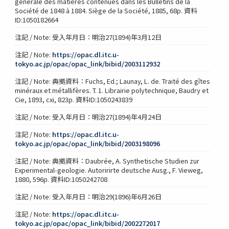
générale des matières contenues dans les Bulletins de la
Société de 1848 à 1884. Siège de la Société, 1885, 68p. 資料
ID:1050182664
注記 / Note: 受入年月日：明治27(1894)年3月12日
注記 / Note:
https://opac.dl.itc.u-
tokyo.ac.jp/opac/opac_link/bibid/2003112932
注記 / Note: 典拠資料：Fuchs, Ed.; Launay, L. de. Traité des gîtes
minéraux et métallifères. T. 1. Librairie polytechnique, Baudry et
Cie, 1893, cxi, 823p. 資料ID:1050243839
注記 / Note: 受入年月日：明治27(1894)年4月24日
注記 / Note:
https://opac.dl.itc.u-
tokyo.ac.jp/opac/opac_link/bibid/2003198096
注記 / Note: 典拠資料：Daubrée, A. Synthetische Studien zur
Experimental-geologie. Autoririrte deutsche Ausg., F. Vieweg,
1880, 596p. 資料ID:1050242708
注記 / Note: 受入年月日：明治29(1896)年6月26日
注記 / Note:
https://opac.dl.itc.u-
tokyo.ac.jp/opac/opac_link/bibid/2002272017