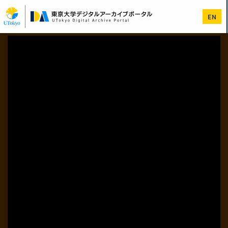
メ
イ
EN
ン
コ
ン
テ
ン
ツ
に
移
動