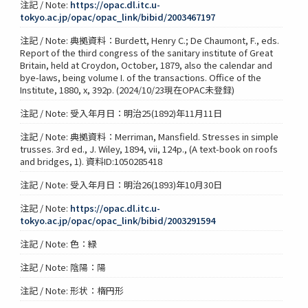
注記 / Note:
https://opac.dl.itc.u-
tokyo.ac.jp/opac/opac_link/bibid/2003467197
注記 / Note: 典拠資料：Burdett, Henry C.; De Chaumont, F., eds.
Report of the third congress of the sanitary institute of Great
Britain, held at Croydon, October, 1879, also the calendar and
bye-laws, being volume I. of the transactions. Office of the
Institute, 1880, x, 392p. (2024/10/23現在OPAC未登録)
注記 / Note: 受入年月日：明治25(1892)年11月11日
注記 / Note: 典拠資料：Merriman, Mansfield. Stresses in simple
trusses. 3rd ed., J. Wiley, 1894, vii, 124p., (A text-book on roofs
and bridges, 1). 資料ID:1050285418
注記 / Note: 受入年月日：明治26(1893)年10月30日
注記 / Note:
https://opac.dl.itc.u-
tokyo.ac.jp/opac/opac_link/bibid/2003291594
注記 / Note: 色：緑
注記 / Note: 陰陽：陽
注記 / Note: 形状：楕円形