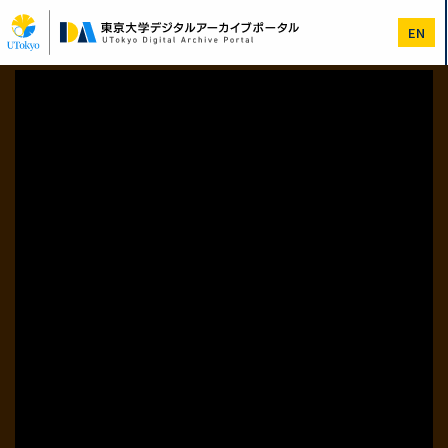
メ
イ
EN
ン
コ
ン
テ
ン
ツ
に
移
動