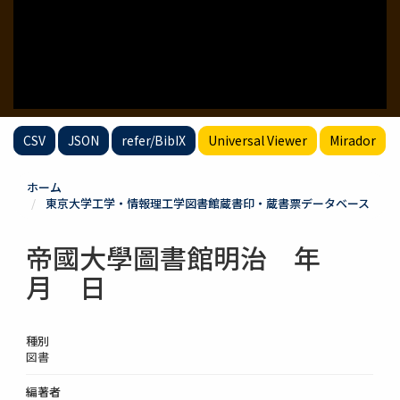
CSV
JSON
refer/BibIX
Universal Viewer
Mirador
ホーム
東京大学工学・情報理工学図書館蔵書印・蔵書票データベース
帝國大學圖書館明治 年
月 日
種別
図書
編著者