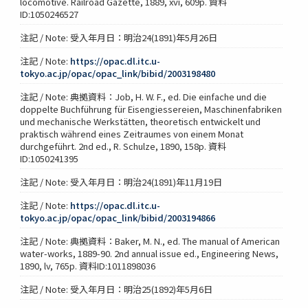
locomotive. Railroad Gazette, 1889, xvi, 609p. 資料
ID:1050246527
注記 / Note: 受入年月日：明治24(1891)年5月26日
注記 / Note:
https://opac.dl.itc.u-
tokyo.ac.jp/opac/opac_link/bibid/2003198480
注記 / Note: 典拠資料：Job, H. W. F., ed. Die einfache und die
doppelte Buchführung für Eisengiessereien, Maschinenfabriken
und mechanische Werkstätten, theoretisch entwickelt und
praktisch während eines Zeitraumes von einem Monat
durchgeführt. 2nd ed., R. Schulze, 1890, 158p. 資料
ID:1050241395
注記 / Note: 受入年月日：明治24(1891)年11月19日
注記 / Note:
https://opac.dl.itc.u-
tokyo.ac.jp/opac/opac_link/bibid/2003194866
注記 / Note: 典拠資料：Baker, M. N., ed. The manual of American
water-works, 1889-90. 2nd annual issue ed., Engineering News,
1890, lv, 765p. 資料ID:1011898036
注記 / Note: 受入年月日：明治25(1892)年5月6日