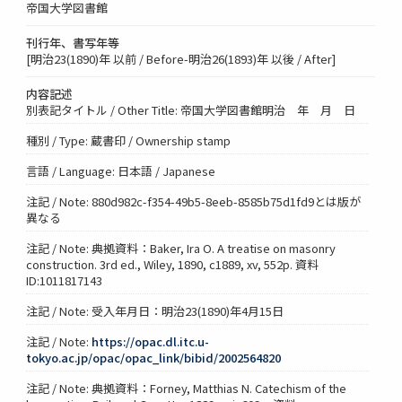
帝国大学図書館
刊行年、書写年等
[明治23(1890)年 以前 / Before-明治26(1893)年 以後 / After]
内容記述
別表記タイトル / Other Title: 帝国大学図書館明治 年 月 日
種別 / Type: 蔵書印 / Ownership stamp
言語 / Language: 日本語 / Japanese
注記 / Note: 880d982c-f354-49b5-8eeb-8585b75d1fd9とは版が
異なる
注記 / Note: 典拠資料：Baker, Ira O. A treatise on masonry
construction. 3rd ed., Wiley, 1890, c1889, xv, 552p. 資料
ID:1011817143
注記 / Note: 受入年月日：明治23(1890)年4月15日
注記 / Note:
https://opac.dl.itc.u-
tokyo.ac.jp/opac/opac_link/bibid/2002564820
注記 / Note: 典拠資料：Forney, Matthias N. Catechism of the