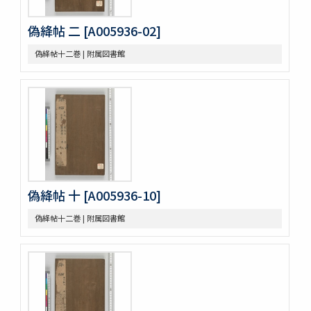
忠義水滸全伝 120回図1卷,宣和遺事 1卷
偽絳帖 二 [A005936-02]
第五才子書施耐菴水滸伝 七十五卷
李卓吾先生批点忠義水滸伝
偽絳帖十二巻 | 附属図書館
評論出像水滸伝 [E4651]
評論出像水滸伝 [E46_63]
水滸傳語譯 [E4692]
U-PARLセレクション
古今歴代十八史略二巻首一巻
元氏長慶集残五巻
増広竜龕手鑑八巻
宋版大蔵経零本五巻
論語集解残四巻
偽絳帖 十 [A005936-10]
纂図附音増広古注千字文三巻
医方大成論一巻
偽絳帖十二巻 | 附属図書館
Pagoda de Dakao
Vedische und Sanskrit-Syntax
争春園全伝（アジア）
争春園全伝（総合図書館）
韻府羣玉
One hundred quatrains from the Rubáiyát of Omar