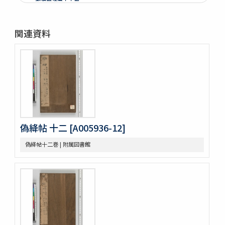
戯鴻堂法書十六巻
泉州本淳化閣帖十巻闕四巻
停雲館帖十二巻
関連資料
偽絳帖残一巻
拪先塋記
顔氏家廟碑
張遷碑
曹全碑
争坐位稿
古今歴代法帖
朴彭年草書千字文
金麟厚草書千字文
偽絳帖 十二 [A005936-12]
水滸伝コレクション
偽絳帖十二巻 | 附属図書館
鍾伯敬先生批評水滸伝一百巻一百回
新刻全像忠義水滸誌伝二十五巻一百十五回
水滸伝全本三十巻
水滸傳全本 三十巻 [漢籍：D（貴重書）]
新刻全像水滸傳 二十五巻一百十五回
忠義水滸全書 一百二十回首一巻図一巻坿宣和遺事一巻
忠義水滸全書 一百二十回存四回
忠義水滸全伝 百二十回