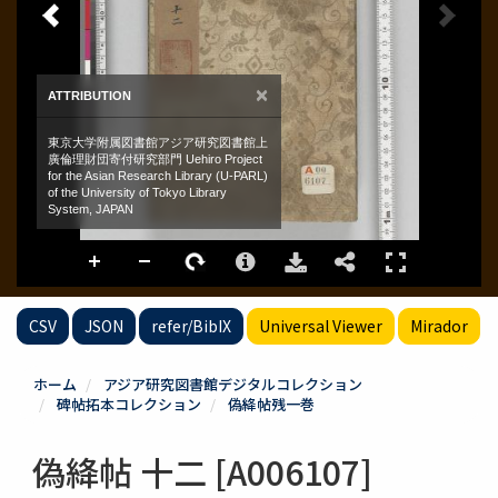
CSV
JSON
refer/BibIX
Universal Viewer
Mirador
ホーム
アジア研究図書館デジタルコレクション
碑帖拓本コレクション
偽絳帖残一巻
偽絳帖 十二 [A006107]