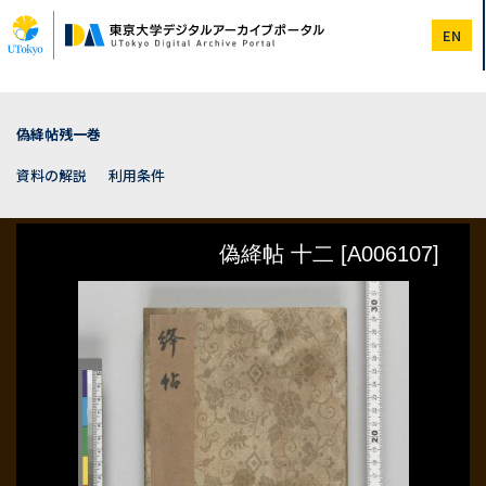
メ
イ
EN
ン
コ
ン
テ
ン
偽絳帖残一巻
ツ
に
資料の解説
利用条件
移
動