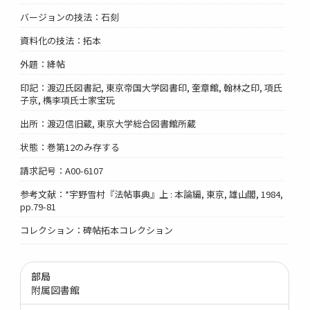
バージョンの技法：石刻
資料化の技法：拓本
外題：絳帖
印記：渡辺氏図書記, 東京帝国大学図書印, 奎章館, 翰林之印, 項氏
子京, 檇李項氏士家宝玩
出所：渡辺信旧蔵, 東京大学総合図書館所蔵
状態：巻第12のみ存する
請求記号：A00-6107
参考文献：*宇野雪村『法帖事典』上 : 本論編, 東京, 雄山閣, 1984,
pp.79-81
コレクション：碑帖拓本コレクション
部局
附属図書館