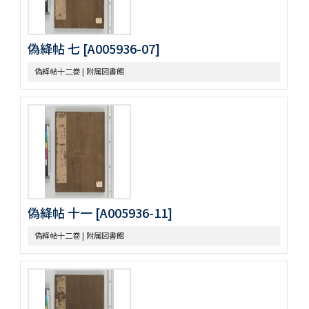
Khayyam
Bản chỉ cách đọc và ý nghīa Annam các chữ nho trong
sách tứ thư／四書不二字音義撮要
佛印産薬用植物（下巻）
偽絳帖 七 [A005936-07]
佛印の政治經濟状況と印度支那人の希望事項
偽絳帖十二巻 | 附属図書館
泰・佛印における宣傳戰
佛印文化情報 第五号
薬用植物
A NATURALIST IN WESTERN CHINA
印度哲學小史
依立世阿毘曇論日月行品考定暦原・須彌界日道中路八線表根・瞿
曇氏暦稿
宿曜經算曜直章第七・瞿曇氏暦草稿・古今交食考・立世阿毘曇暦
法推歩
梵暦考證
偽絳帖 十一 [A005936-11]
宿曜経鈔
梵暦議考巻一・梵暦法數原
偽絳帖十二巻 | 附属図書館
五事毘婆沙論口義
阿毘達磨倶舎論略釋私記
阿毘達磨倶舎論 [L_161762]
エジプト学研究のためのデジタル資源／Digital Resources for
Egyptian Studies