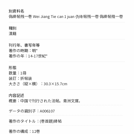
別資料名
偽絳帖残一巻 Wei Jiang Tie can 1 juan 伪绛帖残一卷 偽絳帖殘一卷
種別
漢籍
刊行年、書写年等
著作の時期：明*
著作の年：14-17世紀*
形態
数量：1冊
装訂：折帖装
大きさ（縦×横）：30.3×15.7cm
内容記述
概要：中国で刊行された法帖。青洲文庫。
データの識別子：A006107
著作のタイトル：(巻首題)絳帖
著作の構成：12巻