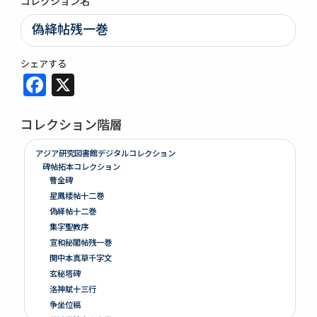
コレクション名
偽絳帖残一巻
シェアする
Facebook
X
コレクション階層
アジア研究図書館デジタルコレクション
碑帖拓本コレクション
曹全碑
星鳳楼帖十二巻
偽絳帖十二巻
集字聖教序
宣和秘閣帖残一巻
関中本真草千字文
玄秘塔碑
洛神賦十三行
争坐位稿