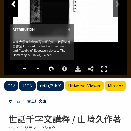
CSV
JSON
refer/BibIX
Universal Viewer
Mirador
ホーム
富士川文庫
世話千字文講釋 / 山崎久作著
セワ センジモン コウシャク