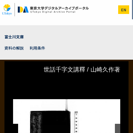
メ
イ
EN
ン
コ
ン
テ
ン
富士川文庫
ツ
に
資料の解説
利用条件
移
動