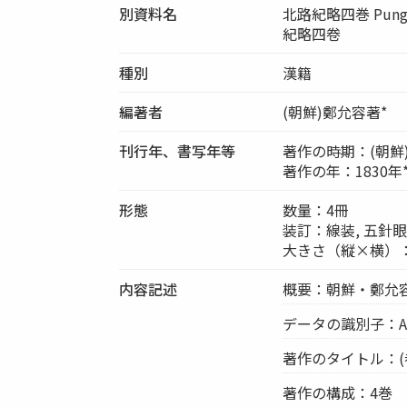
別資料名
北路紀略四巻 Pungn
紀略四卷
種別
漢籍
編著者
(朝鮮)鄭允容著*
刊行年、書写年等
著作の時期：(朝鮮
著作の年：1830年
形態
数量：4冊
装訂：線装, 五針
大きさ（縦×横）：28
内容記述
概要：朝鮮・鄭允容
データの識別子：ASI
著作のタイトル：(
著作の構成：4巻