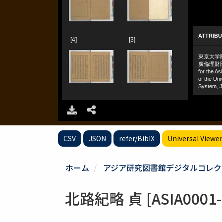
CSV
JSON
refer/BibIX
Universal Viewe
ホーム
アジア研究図書館デジタルコレク
北路紀略 貞 [ASIA0001-