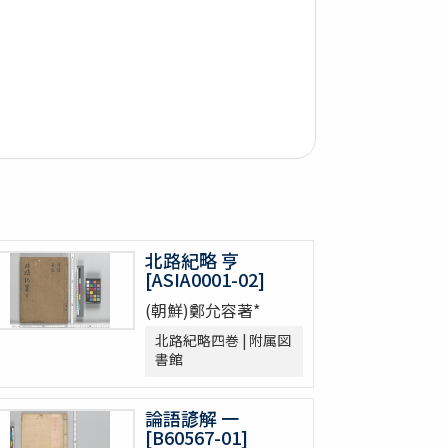
北路紀略 亨
[ASIA0001-02]
(朝鮮)鄭允容著*
北路紀略四巻 | 附属図
書館
論語諺解 一
[B60567-01]