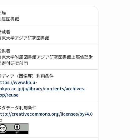
部局
附属図書館
所蔵者
東京大学アジア研究図書館
提供者
東京大学附属図書館アジア研究図書館上廣倫理財
団寄付研究部門
メディア（画像等）利用条件
ttps://www.lib.u-
okyo.ac.jp/ja/library/contents/archives-
op/reuse
メタデータ利用条件
ttp://creativecommons.org/licenses/by/4.0