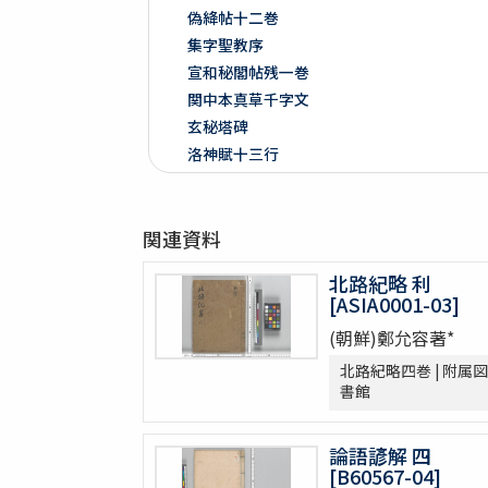
偽絳帖十二巻
集字聖教序
宣和秘閣帖残一巻
関中本真草千字文
玄秘塔碑
洛神賦十三行
争坐位稿
戯鴻堂法書十六巻
関連資料
泉州本淳化閣帖十巻闕四巻
停雲館帖十二巻
北路紀略 利
偽絳帖残一巻
[ASIA0001-03]
拪先塋記
(朝鮮)鄭允容著*
顔氏家廟碑
北路紀略四巻 | 附属図
張遷碑
書館
曹全碑
争坐位稿
論語諺解 四
古今歴代法帖
[B60567-04]
朴彭年草書千字文