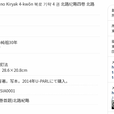
o Kiryak 4-kwŏn 북로 기략 4 권 北路纪略四卷 北路
)純祖30年
*
眼釘法
h
.6×20.8cm
t
t
著。写本。2014年U-PARLにて購入。
A0001
h
/
巻首題)北路紀略