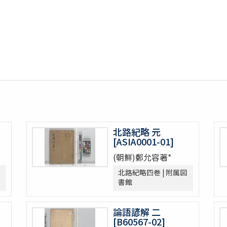
北路紀略 元
[ASIA0001-01]
(朝鮮)鄭允容著*
北路紀略四巻 | 附属図
書館
論語諺解 二
[B60567-02]