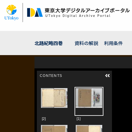
メ
イ
ン
コ
ン
テ
ン
北路紀略四巻
資料の解説
利用条件
ツ
に
移
動