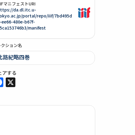
IIIFマニフェストURI
ttps://da.dl.itc.u-
okyo.ac.jp/portal/repo/iiif/7bd495d
-ee66-480e-b67f-
5ca153746b3/manifest
レクション名
北路紀略四巻
ェアする
Facebook
X