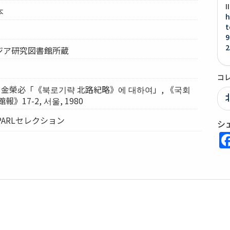
本
h
t
9
2
ジア研究図書館所蔵
コ
 金榮必「《북로기략 北路紀略》에 대하여」, 《국회
》17-2, 서울, 1980
PARLセレクション
シ