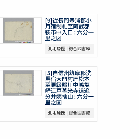
[9]従長門豊浦郡小
月宿制札至阿武郡
萩市中入口 : 六分一
里之図
測地原圖 | 総合図書館
[5]自信州筑摩郡洗
馬宿大門村歴松本
至更級郡川中嶋塩
崎江戸善光寺道追
分并姨捨山 : 六分一
里之圖
測地原圖 | 総合図書館