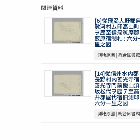
関連資料
[6]従飛刕大野郡
數河村ム印高山町
ヲ歴至信刕筑摩郡
藪原宿制札 : 六分
里之図
測地原圖 | 総合図書館
[14]従信州水内郡
長野村内善光寺宿
善光寺門前飯山湏
坂松代ヲ歴テ至高
井郡屋代宿旧測印 
六分一里之図
測地原圖 | 総合図書館