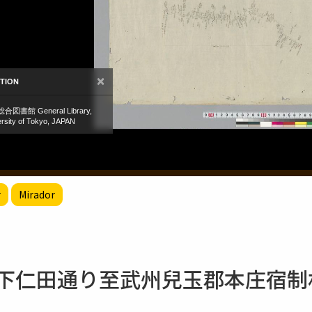
r
Mirador
村下仁田通り至武州兒玉郡本庄宿制札