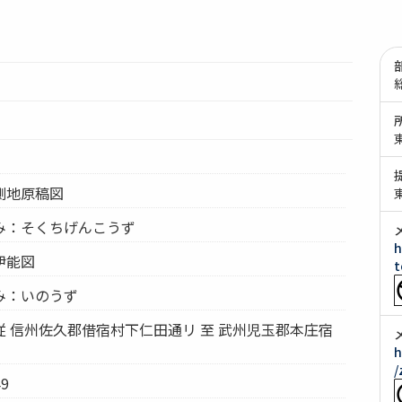
測地原稿図
み：そくちげんこうず
h
伊能図
t
み：いのうず
 信州佐久郡借宿村下仁田通リ 至 武州児玉郡本庄宿
h
/
9