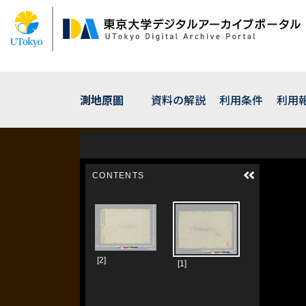
メ
イ
ン
コ
ン
テ
ン
測地原圖
資料の解説
利用条件
利用
ツ
に
移
動