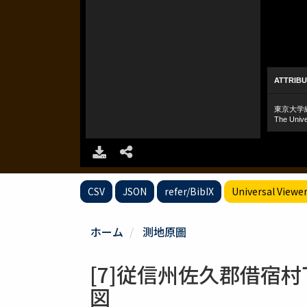
CSV
JSON
refer/BibIX
Universal Viewe
ホーム
測地原圖
[7]従信州佐久郡借宿
図