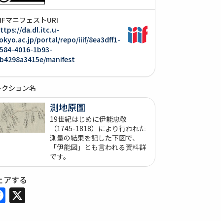
IIIFマニフェストURI
ttps://da.dl.itc.u-
okyo.ac.jp/portal/repo/iiif/8ea3dff1-
584-4016-1b93-
b4298a3415e/manifest
レクション名
測地原圖
19世紀はじめに伊能忠敬
（1745-1818）により行われた
測量の結果を記した下図で、
「伊能図」とも言われる資料群
です。
ェアする
Facebook
X