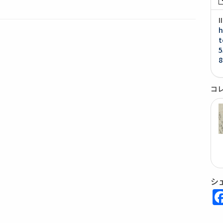
h
t
5
8
コ
シ