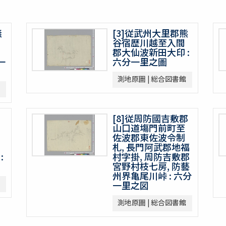
無
[3]従武州大里郡熊
谷宿歴川越至入間
郡大仙波新田大印 :
一
六分一里之圖
測地原圖 | 総合図書館
[8]従周防國吉敷郡
山口道塲門前町至
佐波郡東佐波令制
札, 長門阿武郡地福
:
村字掛, 周防吉敷郡
宮野村枝七房, 防藝
州界亀尾川峠 : 六分
一里之図
測地原圖 | 総合図書館