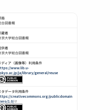
部局
総合図書館
所蔵者
東京大学総合図書館
提供者
東京大学総合図書館
メディア（画像等）利用条件
ttps://www.lib.u-
okyo.ac.jp/ja/library/general/reuse
メタデータ利用条件
ttps://creativecommons.org/publicdomain
zero/1.0/