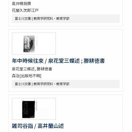
高井哂我撰
花屋久次郎江戸
富士川文庫 | 教育学研究科・教育学部
年中時候往來 / 泉花堂三蝶述 ; 滕耕徳書
泉花堂三蝶述, 滕耕徳書
森治[出版地不明]
富士川文庫 | 教育学研究科・教育学部
雑司谷詣 / 高井蘭山述