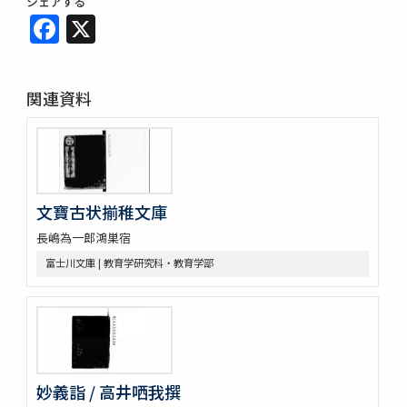
シェアする
Facebook
X
関連資料
文寶古状揃稚文庫
長嶋為一郎鴻巣宿
富士川文庫 | 教育学研究科・教育学部
妙義詣 / 高井哂我撰