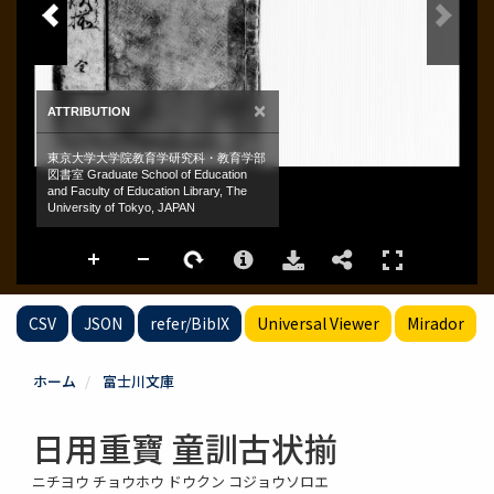
CSV
JSON
refer/BibIX
Universal Viewer
Mirador
ホーム
富士川文庫
日用重寶 童訓古状揃
ニチヨウ チョウホウ ドウクン コジョウソロエ