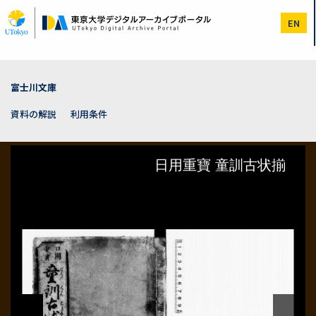
メ
イ
EN
ン
コ
ン
テ
ン
富士川文庫
ツ
に
資料の解説
利用条件
移
動