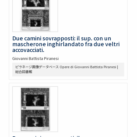
Due camini sovrapposti: il sup. con un
mascherone inghirlandato fra due veltri
accovacciati.
Giovanni Battista Piranesi
ピラネージ画像データベース Opere di Giovanni Battista Piranesi |
総合図書館