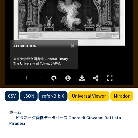
CSV
JSON
refer/BibIX
Universal Viewer
Mirador
ホーム
ピラネージ画像データベース Opere di Giovanni Battista
Piranesi