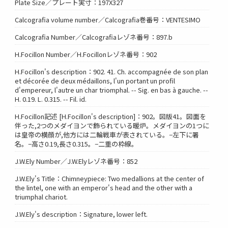
Plate Size／プレート実寸：197X327
Calcografia volume number／Calcografia巻番号：VENTESIMO
Calcografia Number／Calcografiaレゾネ番号：897.b
H.Focillon Number／H.Focillonレゾネ番号：902
H.Focillon's description：902. 41. Ch. accompagnée de son plan
et décorée de deux médaillons, l'un portant un profil
d'empereur, l'autre un char triomphal. -- Sig. en bas à gauche. --
H. 0.19. L. 0.315. -- Fil. id.
H.Focillon記述 [H.Focillon's description]：902。図版41。図面を
伴った,2つのメダイヨンで飾られている暖炉。メダイヨンの1つに
は皇帝の横顔が,他方には二輪戦車が表されている。−左下に署
名。−高さ0.19,長さ0.315。−二重の枠線。
J.W.Ely Number／J.W.Elyレゾネ番号：852
J.W.Ely's Title：Chimneypiece: Two medallions at the center of
the lintel, one with an emperor's head and the other with a
triumphal chariot.
J.W.Ely's description：Signature, lower left.