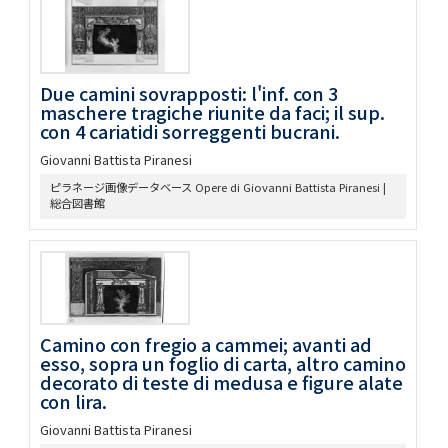
Due camini sovrapposti: l'inf. con 3
maschere tragiche riunite da faci; il sup.
con 4 cariatidi sorreggenti bucrani.
Giovanni Battista Piranesi
ピラネージ画像データベース Opere di Giovanni Battista Piranesi |
総合図書館
Camino con fregio a cammei; avanti ad
esso, sopra un foglio di carta, altro camino
decorato di teste di medusa e figure alate
con lira.
Giovanni Battista Piranesi