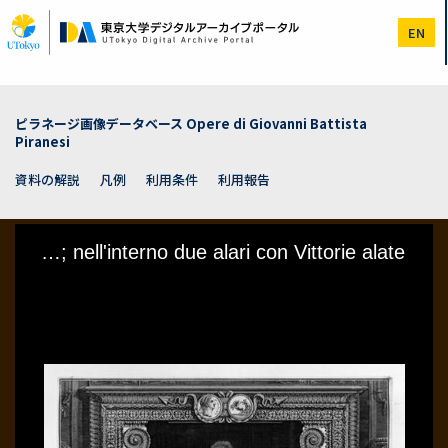
メ
イ
EN
ン
コ
ン
テ
ン
ピラネージ画像データベース Opere di Giovanni Battista
ツ
Piranesi
に
移
資料の解説
凡例
利用条件
利用報告
動