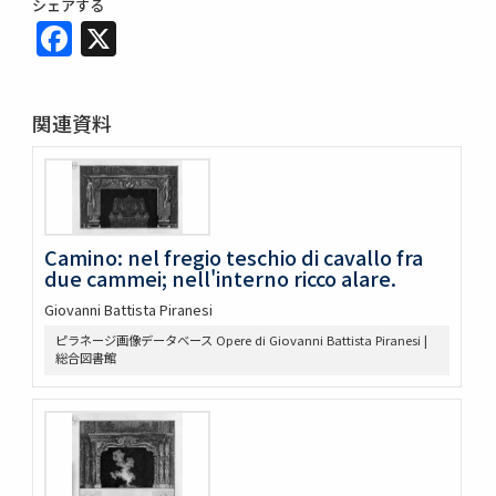
シェアする
Facebook
X
関連資料
Camino: nel fregio teschio di cavallo fra
due cammei; nell'interno ricco alare.
Giovanni Battista Piranesi
ピラネージ画像データベース Opere di Giovanni Battista Piranesi |
総合図書館