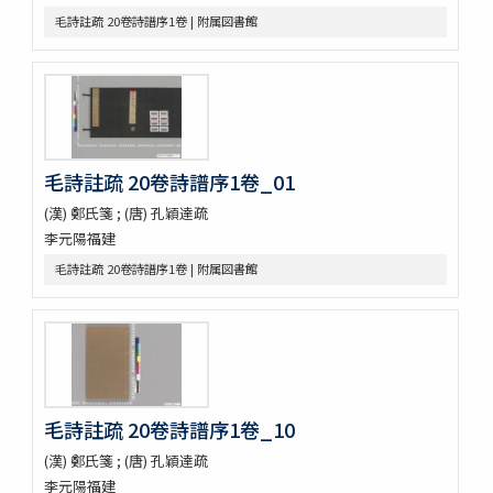
第五才子書施耐菴水滸伝 七十五卷
毛詩註疏 20卷詩譜序1卷 | 附属図書館
李卓吾先生批点忠義水滸伝
評論出像水滸伝 [E4651]
評論出像水滸伝 [E46_63]
水滸傳語譯 [E4692]
U-PARLセレクション
古今歴代十八史略二巻首一巻
毛詩註疏 20卷詩譜序1卷_01
元氏長慶集残五巻
増広竜龕手鑑八巻
(漢) 鄭氏箋 ; (唐) 孔穎達疏
宋版大蔵経零本五巻
李元陽福建
論語集解残四巻
毛詩註疏 20卷詩譜序1卷 | 附属図書館
纂図附音増広古注千字文三巻
医方大成論一巻
Pagoda de Dakao
Vedische und Sanskrit-Syntax
争春園全伝（アジア）
争春園全伝（総合図書館）
韻府羣玉
毛詩註疏 20卷詩譜序1卷_10
One hundred quatrains from the Rubáiyát of Omar
(漢) 鄭氏箋 ; (唐) 孔穎達疏
Khayyam
李元陽福建
Bản chỉ cách đọc và ý nghīa Annam các chữ nho trong