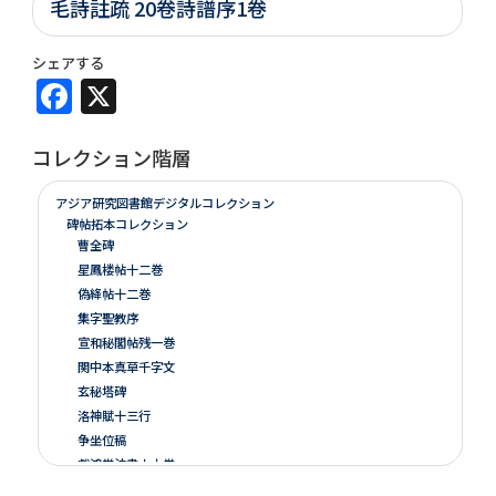
毛詩註疏 20卷詩譜序1卷
シェアする
Facebook
X
コレクション階層
アジア研究図書館デジタルコレクション
碑帖拓本コレクション
曹全碑
星鳳楼帖十二巻
偽絳帖十二巻
集字聖教序
宣和秘閣帖残一巻
関中本真草千字文
玄秘塔碑
洛神賦十三行
争坐位稿
戯鴻堂法書十六巻
泉州本淳化閣帖十巻闕四巻