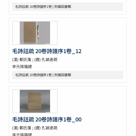
sách tứ thư／四書不二字音義撮要
毛詩註疏 20卷詩譜序1卷 | 附属図書館
佛印産薬用植物（下巻）
佛印の政治經濟状況と印度支那人の希望事項
泰・佛印における宣傳戰
佛印文化情報 第五号
薬用植物
A NATURALIST IN WESTERN CHINA
毛詩註疏 20卷詩譜序1卷_12
印度哲學小史
依立世阿毘曇論日月行品考定暦原・須彌界日道中路八線表根・瞿
(漢) 鄭氏箋 ; (唐) 孔穎達疏
曇氏暦稿
李元陽福建
宿曜經算曜直章第七・瞿曇氏暦草稿・古今交食考・立世阿毘曇暦
法推歩
毛詩註疏 20卷詩譜序1卷 | 附属図書館
梵暦考證
宿曜経鈔
梵暦議考巻一・梵暦法數原
五事毘婆沙論口義
阿毘達磨倶舎論略釋私記
阿毘達磨倶舎論 [L_161762]
毛詩註疏 20卷詩譜序1卷_00
エジプト学研究のためのデジタル資源／Digital Resources for
Egyptian Studies
(漢) 鄭氏箋 ; (唐) 孔穎達疏
Denkmaeler aus Aegypten und Aethiopien
李元陽福建