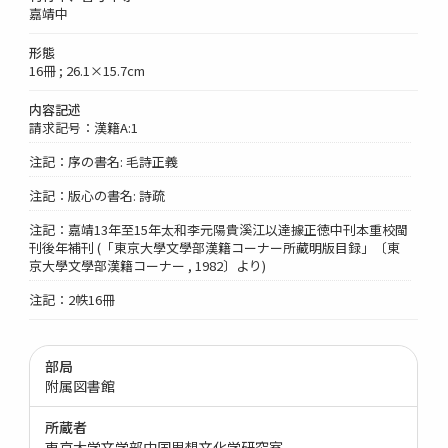
嘉靖中
形態
16冊 ; 26.1×15.7cm
内容記述
請求記号：漢籍A:1
注記：序の書名: 毛詩正義
注記：版心の書名: 詩疏
注記：嘉靖13年至15年太和李元陽貴溪江以達據正徳中刊本重校閩
刊後年補刊 (「東京大學文學部漢籍コーナー所藏明版目録」〔東
京大學文學部漢籍コーナー , 1982〕より)
注記：2帙16冊
部局
附属図書館
所蔵者
東京大学文学部中国思想文化学研究室