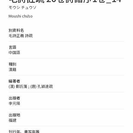
モウシ チュウソ
Moushi chūso
別資料名
毛詩正義 詩疏
言語
中国語
種別
漢籍
編著者
(漢) 鄭氏箋 ; (唐) 孔穎達疏
出版者
李元陽
出版地
福建
刊行年、書写年等