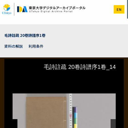
メ
イ
EN
ン
コ
ン
テ
ン
毛詩註疏 20卷詩譜序1卷
ツ
に
資料の解説
利用条件
移
動