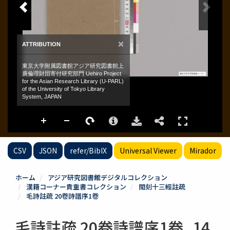
CSV
JSON
refer/BibIX
Universal Viewer
Mirador
ホーム
アジア研究図書館デジタルコレクション
漢籍コーナー貴重書コレクション
閩刻十三經註疏
毛詩註疏 20卷詩譜序1卷
毛詩註疏 20卷詩譜序1卷_14