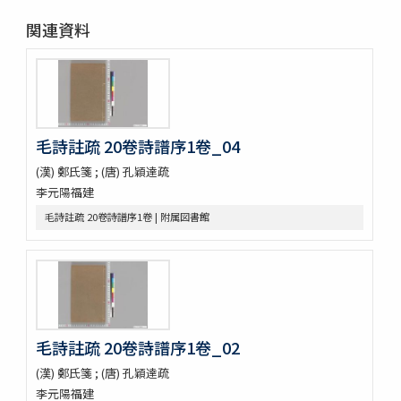
停雲館帖十二巻
関連資料
偽絳帖残一巻
拪先塋記
顔氏家廟碑
張遷碑
曹全碑
争坐位稿
毛詩註疏 20卷詩譜序1卷_04
古今歴代法帖
(漢) 鄭氏箋 ; (唐) 孔穎達疏
朴彭年草書千字文
李元陽福建
金麟厚草書千字文
水滸伝コレクション
毛詩註疏 20卷詩譜序1卷 | 附属図書館
鍾伯敬先生批評水滸伝一百巻一百回
新刻全像忠義水滸誌伝二十五巻一百十五回
水滸伝全本三十巻
水滸傳全本 三十巻 [漢籍：D（貴重書）]
新刻全像水滸傳 二十五巻一百十五回
忠義水滸全書 一百二十回首一巻図一巻坿宣和遺事一巻
毛詩註疏 20卷詩譜序1卷_02
忠義水滸全書 一百二十回存四回
忠義水滸全伝 百二十回
(漢) 鄭氏箋 ; (唐) 孔穎達疏
忠義水滸全伝 120回図1卷,宣和遺事 1卷
李元陽福建