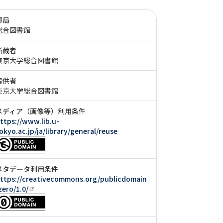
部局
総合図書館
所蔵者
東京大学総合図書館
提供者
東京大学総合図書館
メディア（画像等）利用条件
ttps://www.lib.u-
okyo.ac.jp/ja/library/general/reuse
メタデータ利用条件
ttps://creativecommons.org/publicdomain
zero/1.0/