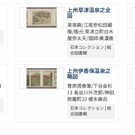
上州草津温泉之全
図
英泉画/江尾壱松田蔵
版/版元:草津立町白木
屋弥太夫/摺師:美濃善
石本コレクション | 総
合図書館
上州伊香保温泉之
略図
鍋
豊原周春筆/下谷金杉
13 長谷川升次郎/神田
旅籠町22 榎本藤兵
石本コレクション | 総
合図書館