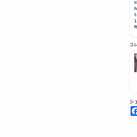
h
t
1
f
コ
シ