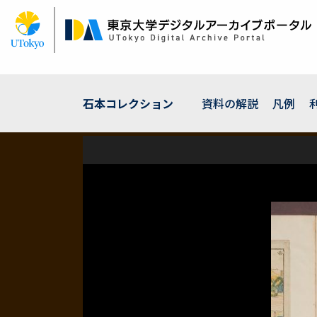
メ
イ
ン
コ
ン
テ
ン
石本コレクション
資料の解説
凡例
ツ
に
移
動