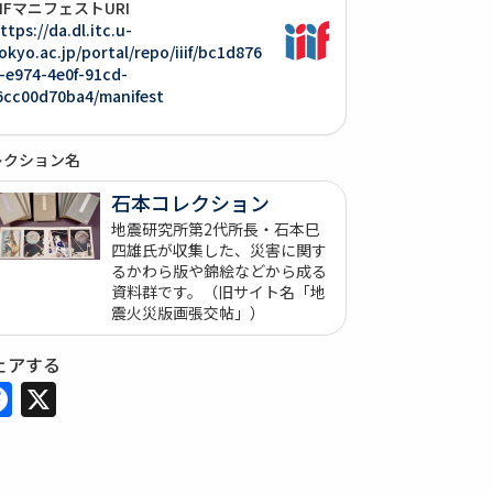
IIIFマニフェストURI
ttps://da.dl.itc.u-
okyo.ac.jp/portal/repo/iiif/bc1d876
-e974-4e0f-91cd-
6cc00d70ba4/manifest
レクション名
石本コレクション
地震研究所第2代所長・石本巳
四雄氏が収集した、災害に関す
るかわら版や錦絵などから成る
資料群です。（旧サイト名「地
震火災版画張交帖」）
ェアする
Facebook
X