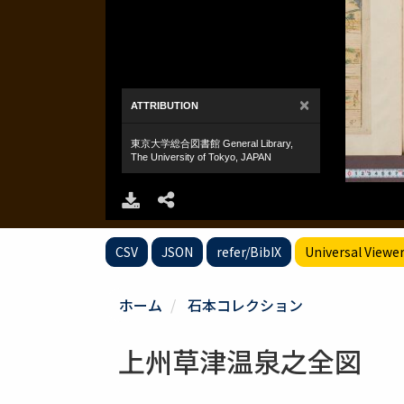
CSV
JSON
refer/BibIX
Universal Viewe
ホーム
石本コレクション
上州草津温泉之全図