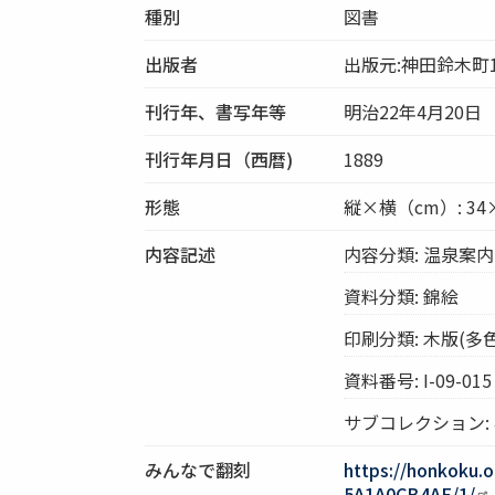
種別
図書
出版者
出版元:神田鈴木町1
刊行年、書写年等
明治22年4月20日
刊行年月日（西暦)
1889
形態
縦×横（cm）: 34
内容記述
内容分類: 温泉案内
資料分類: 錦絵
印刷分類: 木版(多色
資料番号: I-09-015
サブコレクション:
みんなで翻刻
https://honkoku.
5A1A0CB4AE/1/