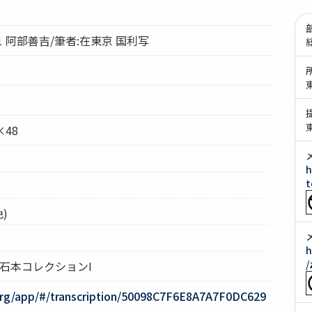
 阿部善吉/筆者:在東京 国利写
×48
h
t
)
h
/
 石本コレクションI
org/app/#/transcription/50098C7F6E8A7A7F0DC629