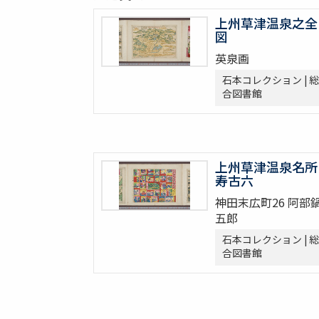
上州草津温泉之全
図
英泉画
石本コレクション | 総
合図書館
上州草津温泉名所
寿古六
神田末広町26 阿部
五郎
石本コレクション | 総
合図書館