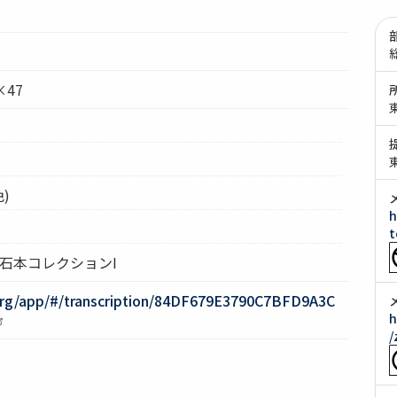
×47
)
h
t
 石本コレクションI
org/app/#/transcription/84DF679E3790C7BFD9A3C
h
/