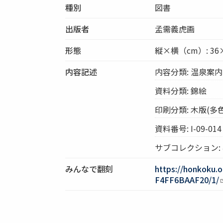
種別
図書
出版者
孟需義虎画
形態
縦×横（cm）: 36
内容記述
内容分類: 温泉案内
資料分類: 錦絵
印刷分類: 木版(多色
資料番号: I-09-014
サブコレクション:
みんなで翻刻
https://honkoku.
F4FF6BAAF20/1/