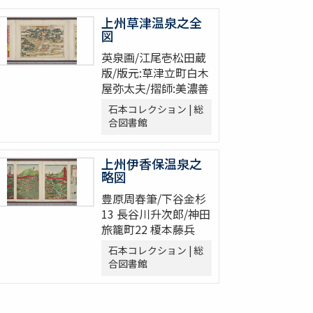
上州草津温泉之全
図
英泉画/江尾壱松田蔵
版/版元:草津立町白木
屋弥太夫/摺師:美濃善
石本コレクション | 総
合図書館
上州伊香保温泉之
略図
豊原周春筆/下谷金杉
13 長谷川升次郎/神田
旅籠町22 榎本藤兵
石本コレクション | 総
合図書館