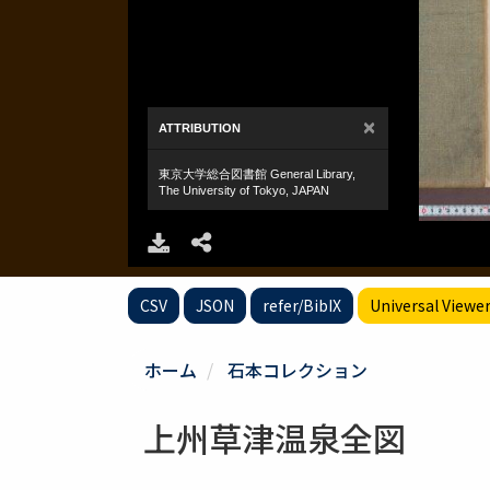
CSV
JSON
refer/BibIX
Universal Viewe
ホーム
石本コレクション
上州草津温泉全図