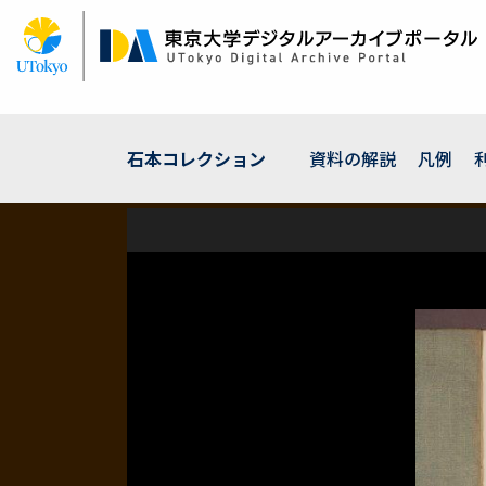
メ
イ
ン
コ
ン
テ
ン
石本コレクション
資料の解説
凡例
ツ
に
移
動