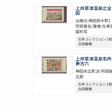
上州草津温泉之全
図
出版元:神田鈴木町1
阿部善吉/筆者:在東
国利写
石本コレクション | 総
合図書館
上州草津温泉名所
寿古六
神田末広町26 阿部
五郎
石本コレクション | 総
合図書館