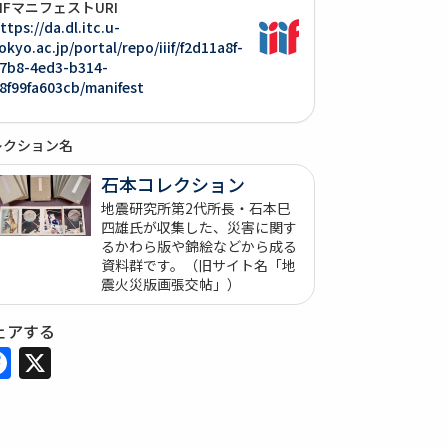
IIIFマニフェストURI
ttps://da.dl.itc.u-
okyo.ac.jp/portal/repo/iiif/f2d11a8f-
7b8-4ed3-b314-
8f99fa603cb/manifest
レクション名
石本コレクション
地震研究所第2代所長・石本巳
四雄氏が収集した、災害に関す
るかわら版や錦絵などから成る
資料群です。（旧サイト名「地
震火災版画張交帖」）
ェアする
Facebook
X