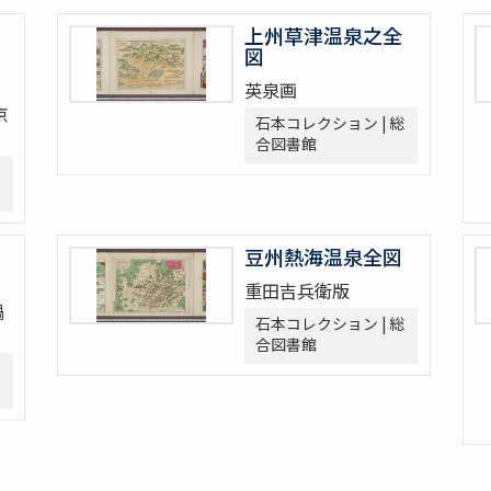
上州草津温泉之全
図
英泉画
京
石本コレクション | 総
合図書館
豆州熱海温泉全図
重田吉兵衛版
鍋
石本コレクション | 総
合図書館