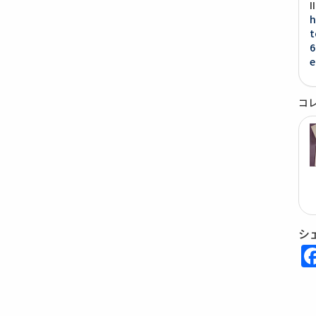
h
t
6
e
コ
シ