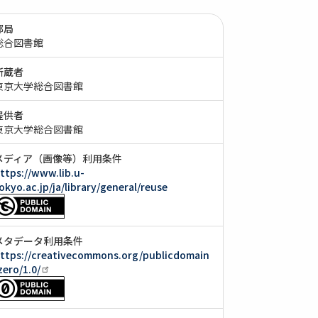
部局
総合図書館
所蔵者
東京大学総合図書館
提供者
東京大学総合図書館
メディア（画像等）利用条件
ttps://www.lib.u-
okyo.ac.jp/ja/library/general/reuse
メタデータ利用条件
ttps://creativecommons.org/publicdomain
zero/1.0/