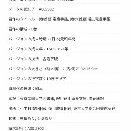
データの識別子：A005902
著作のタイトル：(巻首題)竜龕手鑑, (巻六首題)増広竜龕手鑑
著作の構成：8巻
バージョンの成立時期：(日本)元和年間
バージョンの成立年：1615-1624年
バージョンの技法：古活字版
バージョンの大きさ（縦×横）：(内框)23.0×16.9cm
バージョンの行字数：10行行16字
資料化の技法：印本
印記：東京帝国大学図書印, 紀伊徳川南葵文庫, 陽春廬記
出所：小中村清矩旧蔵, 徳川慶喜旧蔵, 東京大学総合図書館所蔵
状態：虫損あり, シミあり
請求記号：A00-5902