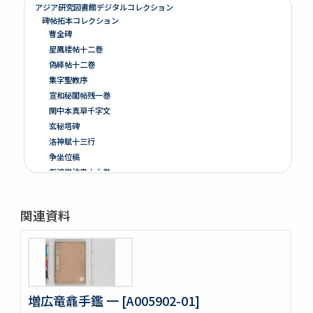
アジア研究図書館デジタルコレクション
碑帖拓本コレクション
曹全碑
星鳳楼帖十二巻
偽絳帖十二巻
集字聖教序
宣和秘閣帖残一巻
関中本真草千字文
玄秘塔碑
洛神賦十三行
争坐位稿
戯鴻堂法書十六巻
泉州本淳化閣帖十巻闕四巻
停雲館帖十二巻
関連資料
偽絳帖残一巻
拪先塋記
顔氏家廟碑
張遷碑
曹全碑
争坐位稿
増広竜龕手鑑 一 [A005902-01]
古今歴代法帖