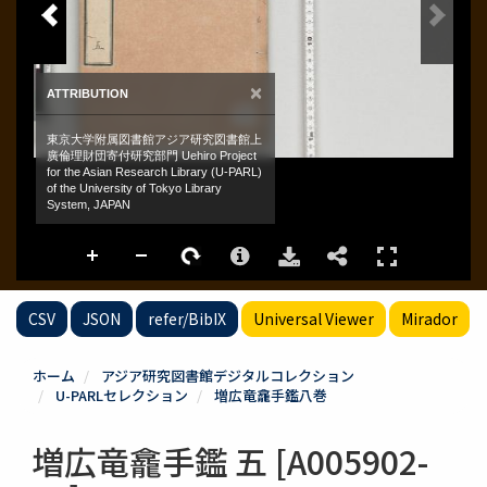
CSV
JSON
refer/BibIX
Universal Viewer
Mirador
ホーム
アジア研究図書館デジタルコレクション
U-PARLセレクション
増広竜龕手鑑八巻
増広竜龕手鑑 五 [A005902-