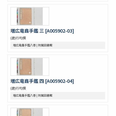
増広竜龕手鑑八巻
宋版大蔵経零本五巻
論語集解残四巻
纂図附音増広古注千字文三巻
医方大成論一巻
増広竜龕手鑑 三 [A005902-03]
Pagoda de Dakao
Vedische und Sanskrit-Syntax
(遼)行均撰
争春園全伝（アジア）
増広竜龕手鑑八巻 | 附属図書館
争春園全伝（総合図書館）
韻府羣玉
One hundred quatrains from the Rubáiyát of Omar
Khayyam
Bản chỉ cách đọc và ý nghīa Annam các chữ nho trong
sách tứ thư／四書不二字音義撮要
佛印産薬用植物（下巻）
増広竜龕手鑑 四 [A005902-04]
佛印の政治經濟状況と印度支那人の希望事項
(遼)行均撰
泰・佛印における宣傳戰
増広竜龕手鑑八巻 | 附属図書館
佛印文化情報 第五号
薬用植物
A NATURALIST IN WESTERN CHINA
印度哲學小史