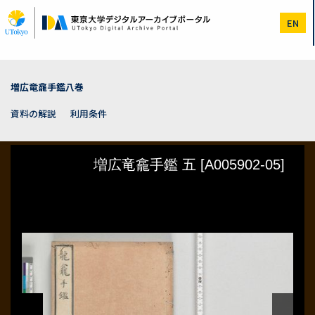
メ
イ
EN
ン
コ
ン
テ
ン
増広竜龕手鑑八巻
ツ
に
資料の解説
利用条件
移
動