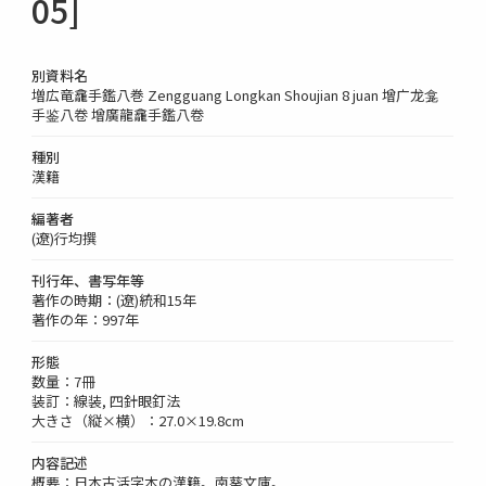
05]
別資料名
増広竜龕手鑑八巻 Zengguang Longkan Shoujian 8 juan 增广龙龛
手鉴八卷 增廣龍龕手鑑八卷
種別
漢籍
編著者
(遼)行均撰
刊行年、書写年等
著作の時期：(遼)統和15年
著作の年：997年
形態
数量：7冊
装訂：線装, 四針眼釘法
大きさ（縦×横）：27.0×19.8cm
内容記述
概要：日本古活字本の漢籍。南葵文庫。