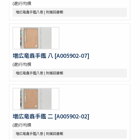
(遼)行均撰
朴彭年草書千字文
増広竜龕手鑑八巻 | 附属図書館
金麟厚草書千字文
水滸伝コレクション
鍾伯敬先生批評水滸伝一百巻一百回
新刻全像忠義水滸誌伝二十五巻一百十五回
水滸伝全本三十巻
水滸傳全本 三十巻 [漢籍：D（貴重書）]
増広竜龕手鑑 八 [A005902-07]
新刻全像水滸傳 二十五巻一百十五回
忠義水滸全書 一百二十回首一巻図一巻坿宣和遺事一巻
(遼)行均撰
忠義水滸全書 一百二十回存四回
増広竜龕手鑑八巻 | 附属図書館
忠義水滸全伝 百二十回
忠義水滸全伝 120回図1卷,宣和遺事 1卷
第五才子書施耐菴水滸伝 七十五卷
李卓吾先生批点忠義水滸伝
評論出像水滸伝 [E4651]
評論出像水滸伝 [E46_63]
増広竜龕手鑑 二 [A005902-02]
水滸傳語譯 [E4692]
U-PARLセレクション
(遼)行均撰
古今歴代十八史略二巻首一巻
増広竜龕手鑑八巻 | 附属図書館
元氏長慶集残五巻