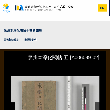
メ
イ
EN
ン
コ
ン
テ
ン
泉州本淳化閣帖十巻闕四巻
ツ
に
資料の解説
利用条件
移
動