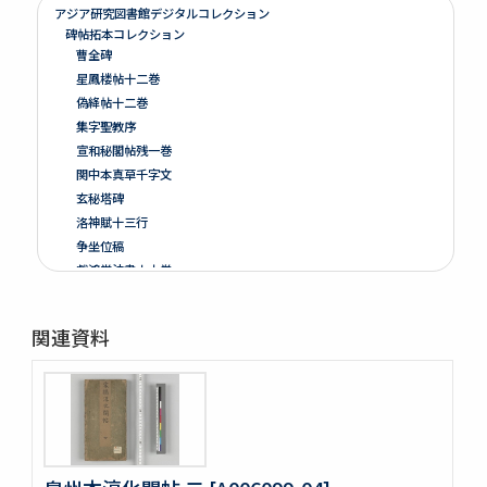
アジア研究図書館デジタルコレクション
碑帖拓本コレクション
曹全碑
星鳳楼帖十二巻
偽絳帖十二巻
集字聖教序
宣和秘閣帖残一巻
関中本真草千字文
玄秘塔碑
洛神賦十三行
争坐位稿
戯鴻堂法書十六巻
泉州本淳化閣帖十巻闕四巻
停雲館帖十二巻
関連資料
偽絳帖残一巻
拪先塋記
顔氏家廟碑
張遷碑
曹全碑
争坐位稿
古今歴代法帖