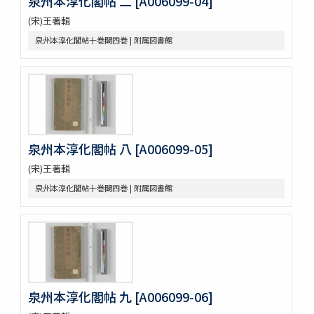
泉州本淳化閣帖 二 [A006099-04]
朴彭年草書千字文
(宋)王著輯
金麟厚草書千字文
泉州本淳化閣帖十巻闕四巻 | 附属図書館
水滸伝コレクション
鍾伯敬先生批評水滸伝一百巻一百回
新刻全像忠義水滸誌伝二十五巻一百十五回
水滸伝全本三十巻
水滸傳全本 三十巻 [漢籍：D（貴重書）]
新刻全像水滸傳 二十五巻一百十五回
忠義水滸全書 一百二十回首一巻図一巻坿宣和遺事一巻
泉州本淳化閣帖 八 [A006099-05]
忠義水滸全書 一百二十回存四回
(宋)王著輯
忠義水滸全伝 百二十回
忠義水滸全伝 120回図1卷,宣和遺事 1卷
泉州本淳化閣帖十巻闕四巻 | 附属図書館
第五才子書施耐菴水滸伝 七十五卷
李卓吾先生批点忠義水滸伝
評論出像水滸伝 [E4651]
評論出像水滸伝 [E46_63]
水滸傳語譯 [E4692]
U-PARLセレクション
古今歴代十八史略二巻首一巻
泉州本淳化閣帖 九 [A006099-06]
元氏長慶集残五巻