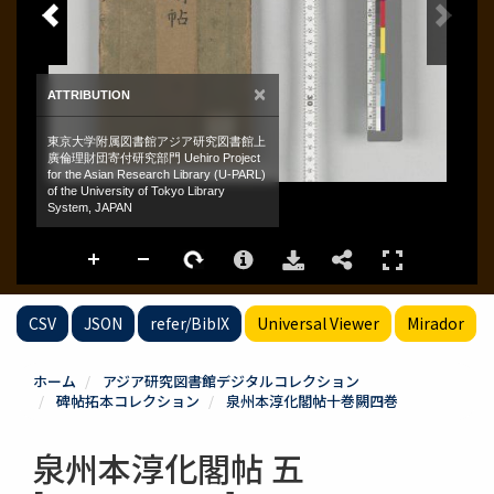
CSV
JSON
refer/BibIX
Universal Viewer
Mirador
ホーム
アジア研究図書館デジタルコレクション
碑帖拓本コレクション
泉州本淳化閣帖十巻闕四巻
泉州本淳化閣帖 五