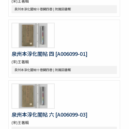
(宋)王著輯
増広竜龕手鑑八巻
泉州本淳化閣帖十巻闕四巻 | 附属図書館
宋版大蔵経零本五巻
論語集解残四巻
纂図附音増広古注千字文三巻
医方大成論一巻
Pagoda de Dakao
Vedische und Sanskrit-Syntax
争春園全伝（アジア）
泉州本淳化閣帖 四 [A006099-01]
争春園全伝（総合図書館）
韻府羣玉
(宋)王著輯
One hundred quatrains from the Rubáiyát of Omar
泉州本淳化閣帖十巻闕四巻 | 附属図書館
Khayyam
Bản chỉ cách đọc và ý nghīa Annam các chữ nho trong
sách tứ thư／四書不二字音義撮要
佛印産薬用植物（下巻）
佛印の政治經濟状況と印度支那人の希望事項
泰・佛印における宣傳戰
佛印文化情報 第五号
泉州本淳化閣帖 六 [A006099-03]
薬用植物
A NATURALIST IN WESTERN CHINA
(宋)王著輯
印度哲學小史