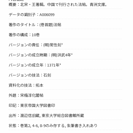
概要：北宋・王著輯。中国で刊行された法帖。青洲文庫。
データの識別子：A006099
著作のタイトル：(巻首題)法帖
著作の構成：10巻
バージョンの責任：(明)常性刻*
バージョンの成立時期：(明)洪武4年*
バージョンの成立年：1371年*
バージョンの技法：石刻
資料化の技法：拓本
外題：宋榻淳化閣帖
印記：東京帝国大学図書印
出所：渡辺信旧蔵, 東京大学総合図書館所蔵
状態：巻第2, 4-6, 8-9のみ存する, 朱筆書き入れあり