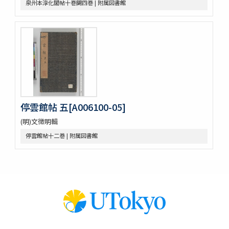
泉州本淳化閣帖十巻闕四巻 | 附属図書館
依立世阿毘曇論日月行品考定暦原・須彌界日道中路八線表根・瞿
曇氏暦稿
宿曜經算曜直章第七・瞿曇氏暦草稿・古今交食考・立世阿毘曇暦
法推歩
梵暦考證
宿曜経鈔
梵暦議考巻一・梵暦法數原
五事毘婆沙論口義
阿毘達磨倶舎論略釋私記
阿毘達磨倶舎論 [L_161762]
停雲館帖 五[A006100-05]
エジプト学研究のためのデジタル資源／Digital Resources for
(明)文徴明輯
Egyptian Studies
Denkmaeler aus Aegypten und Aethiopien
停雲館帖十二巻 | 附属図書館
Hieratische Paläographie
漢籍コーナー貴重書コレクション
閩刻十三經註疏
周易兼義 9卷畧例1卷音義1卷
毛詩註疏 20卷詩譜序1卷
周禮註疏 42卷
儀禮註疏 17卷
禮記註疏 63卷