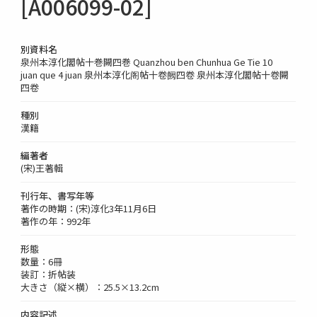
[A006099-02]
別資料名
泉州本淳化閣帖十巻闕四巻 Quanzhou ben Chunhua Ge Tie 10
juan que 4 juan 泉州本淳化阁帖十卷阙四卷 泉州本淳化閣帖十卷闕
四卷
種別
漢籍
編著者
(宋)王著輯
刊行年、書写年等
著作の時期：(宋)淳化3年11月6日
著作の年：992年
形態
数量：6冊
装訂：折帖装
大きさ（縦×横）：25.5×13.2cm
内容記述