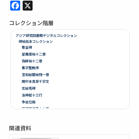
Facebook
X
コレクション階層
アジア研究図書館デジタルコレクション
碑帖拓本コレクション
曹全碑
星鳳楼帖十二巻
偽絳帖十二巻
集字聖教序
宣和秘閣帖残一巻
関中本真草千字文
玄秘塔碑
洛神賦十三行
争坐位稿
戯鴻堂法書十六巻
泉州本淳化閣帖十巻闕四巻
停雲館帖十二巻
関連資料
偽絳帖残一巻
拪先塋記