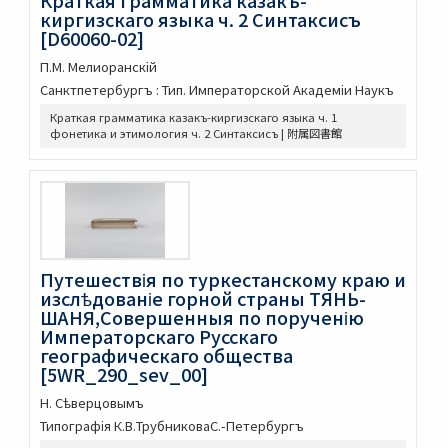
泰・佛印における宣傳戰
киргизскаго языка ч. 2 Синтаксисъ
佛印文化情報 第五号
[D60060-02]
薬用植物
П.М. Мелиоранскій
A NATURALIST IN WESTERN CHINA
Санктпетербургъ : Тип. Императорской Академіи Hаукъ
印度哲學小史
依立世阿毘曇論日月行品考定暦原・須彌界日道中路八線表根・瞿
Краткая грамматика казакъ-киргизскаго языка ч. 1
曇氏暦稿
фонетика и этимология ч. 2 Синтаксисъ | 附属図書館
宿曜經算曜直章第七・瞿曇氏暦草稿・古今交食考・立世阿毘曇暦
法推歩
梵暦考證
宿曜経鈔
梵暦議考巻一・梵暦法數原
五事毘婆沙論口義
Путешествія по туркестанскому краю и
阿毘達磨倶舎論略釋私記
изслѣдованіе горной страны ТЯНЬ-
阿毘達磨倶舎論 [L_161762]
ШАНЯ,Совершенныя по порученію
エジプト学研究のためのデジタル資源／Digital Resources for
Императорскаго Русскаго
Egyptian Studies
географическаго общества
Denkmaeler aus Aegypten und Aethiopien
[5WR_290_sev_00]
Hieratische Paläographie
Н. Сѣверцовымъ
漢籍コーナー貴重書コレクション
Типографія К.В.ТрубниковаС.-Петербургъ
閩刻十三經註疏
周易兼義 9卷畧例1卷音義1卷