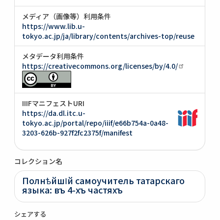
メディア（画像等）利用条件
https://www.lib.u-
tokyo.ac.jp/ja/library/contents/archives-top/reuse
メタデータ利用条件
https://creativecommons.org/licenses/by/4.0/
IIIFマニフェストURI
https://da.dl.itc.u-
tokyo.ac.jp/portal/repo/iiif/e66b754a-0a48-
3203-626b-927f2fc2375f/manifest
コレクション名
ПолнѣйшІй самоучитель татарскаго
языка: въ 4-хъ частяхъ
シェアする