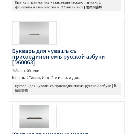
評論出像水滸伝 [E46_63]
Краткая грамматика казакъ-киргизскаго языка ч. 1
фонетика и этимология ч. 2 Синтаксисъ | 附属図書館
水滸傳語譯 [E4692]
U-PARLセレクション
古今歴代十八史略二巻首一巻
元氏長慶集残五巻
増広竜龕手鑑八巻
宋版大蔵経零本五巻
論語集解残四巻
Букварь для чувашъ съ
纂図附音増広古注千字文三巻
присоединеніемъ русской азбуки
[D60063]
医方大成論一巻
Pagoda de Dakao
Ђăваш Кĕнеки
Vedische und Sanskrit-Syntax
Казань：Тилли, Изд. 2-е испр. и доп.
争春園全伝（アジア）
Букварь для чувашъ съ присоединеніемъ русской азбуки | 附
争春園全伝（総合図書館）
属図書館
韻府羣玉
One hundred quatrains from the Rubáiyát of Omar
Khayyam
Bản chỉ cách đọc và ý nghīa Annam các chữ nho trong
sách tứ thư／四書不二字音義撮要
佛印産薬用植物（下巻）
佛印の政治經濟状況と印度支那人の希望事項
Краткая грамматика казакъ-