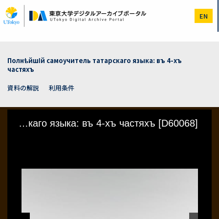
メ
イ
EN
ン
コ
ン
テ
ン
ПолнѣйшІй самоучитель татарскаго языка: въ 4-хъ
ツ
частяхъ
に
移
資料の解説
利用条件
動