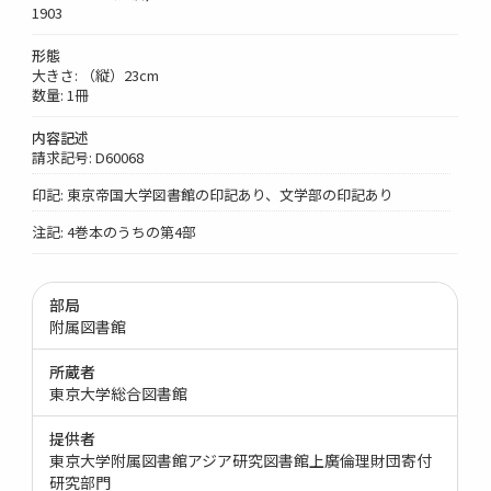
1903
形態
大きさ: （縦）23cm
数量: 1冊
内容記述
請求記号: D60068
印記: 東京帝国大学図書館の印記あり、文学部の印記あり
注記: 4巻本のうちの第4部
部局
附属図書館
所蔵者
東京大学総合図書館
提供者
東京大学附属図書館アジア研究図書館上廣倫理財団寄付
研究部門