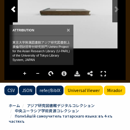
CSV
JSON
refer/BibIX
Universal Viewer
Mirador
ホーム
アジア研究図書館デジタルコレクション
中央ユーラシア学術資源コレクション
ПолнѣйшІй самоучитель татарскаго языка: въ 4-хъ
частяхъ