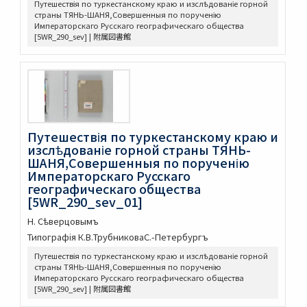
Путешествія по туркестанскому краю и изслѣдованіе горной
страны ТЯНЬ-ШАНЯ,Совершенныя по порученію
毛詩註疏 20卷詩譜序1卷
Императорскаго Русскаго географическаго общества
周禮註疏 42卷
[5WR_290_sev] | 附属図書館
儀禮註疏 17卷
禮記註疏 63卷
尚書註疏 20卷
春秋公羊註疏 28卷
春秋穀梁註疏 20卷
春秋左傳註疏 60卷
Путешествія по туркестанскому краю и
論語註疏解經 20卷
изслѣдованіе горной страны ТЯНЬ-
孝經註疏 9卷
ШАНЯ,Совершенныя по порученію
爾雅註疏 11卷
Императорскаго Русскаго
孟子註疏解經 14卷
географическаго общества
癸巳存稿
[5WR_290_sev_01]
箋註陶淵明集 詩4卷文6卷總論1卷
Н. Сѣверцовымъ
楚辭 19卷讀楚辭語1卷楚辭雜論1卷
Типографія К.В.ТрубниковаС.-Петербургъ
陽明先生文録 5卷外集9卷別録10卷
Путешествія по туркестанскому краю и изслѣдованіе горной
李氏焚書 6卷
страны ТЯНЬ-ШАНЯ,Совершенныя по порученію
明十二家詩選
Императорскаго Русскаго географическаго общества
元人雜劇百種
[5WR_290_sev] | 附属図書館
中央ユーラシア学術資源コレクション