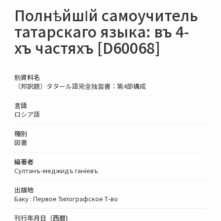
ПолнѣйшІй самоучитель
татарскаго языка: въ 4-
хъ частяхъ [D60068]
別資料名
（邦訳題）タタール語完全独習書：第4部構成
言語
ロシア語
種別
図書
編著者
Султанъ-меджидъ ганіевъ
出版地
Баку : Первое Типографское Т-во
刊行年月日（西暦)