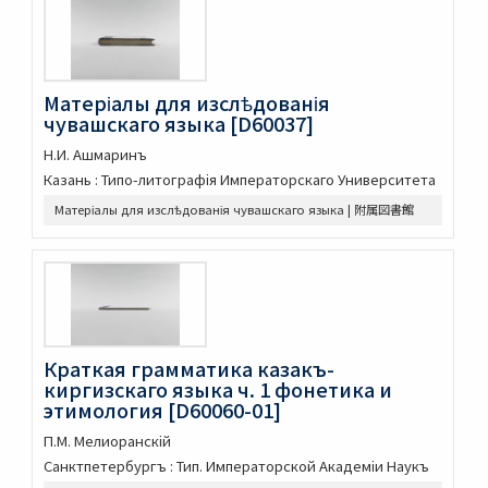
顔氏家廟碑
張遷碑
曹全碑
争坐位稿
Матеріалы для изслѣдованія
古今歴代法帖
чувашскаго языка [D60037]
朴彭年草書千字文
Н.И. Ашмаринъ
金麟厚草書千字文
Казань : Типо-литографія Императорскаго Университета
水滸伝コレクション
鍾伯敬先生批評水滸伝一百巻一百回
Матеріалы для изслѣдованія чувашскаго языка | 附属図書館
新刻全像忠義水滸誌伝二十五巻一百十五回
水滸伝全本三十巻
水滸傳全本 三十巻 [漢籍：D（貴重書）]
新刻全像水滸傳 二十五巻一百十五回
忠義水滸全書 一百二十回首一巻図一巻坿宣和遺事一巻
忠義水滸全書 一百二十回存四回
Краткая грамматика казакъ-
忠義水滸全伝 百二十回
киргизскаго языка ч. 1 фонетика и
忠義水滸全伝 120回図1卷,宣和遺事 1卷
этимология [D60060-01]
第五才子書施耐菴水滸伝 七十五卷
П.М. Мелиоранскій
李卓吾先生批点忠義水滸伝
Санктпетербургъ : Тип. Императорской Академіи Hаукъ
評論出像水滸伝 [E4651]