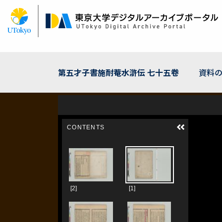
メ
イ
ン
コ
ン
テ
ン
第五才子書施耐菴水滸伝 七十五卷
資料
ツ
に
移
動