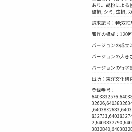
あり。胡粉による
破損, シミ, 虫損,
請求記号：特;双紅堂:
著作の構成：120
バージョンの成立
バージョンの大きさ（
バージョンの行字数
出所：東洋文化研
登録番号：
6403832576,6403
32626,640383263
,6403832683,640
832733,64038327
2,6403832790,64
3832840,6403832