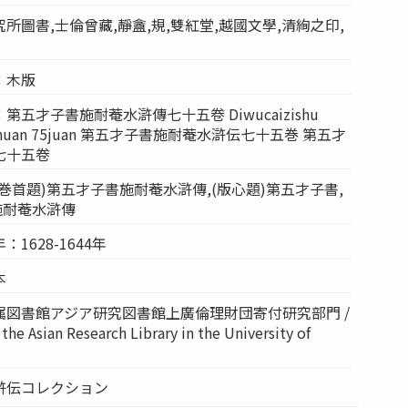
所圖書,士倫曾藏,靜盦,規,雙紅堂,越國文學,清絢之印,
：木版
五才子書施耐菴水滸傳七十五卷 Diwucaizishu
ihuzhuan 75juan 第五才子書施耐菴水滸伝七十五巻 第五才
七十五卷
巻首題)第五才子書施耐菴水滸傳,(版心題)第五才子書,
施耐菴水滸傳
1628-1644年
本
属図書館アジア研究図書館上廣倫理財団寄付研究部門 /
 the Asian Research Library in the University of
滸伝コレクション