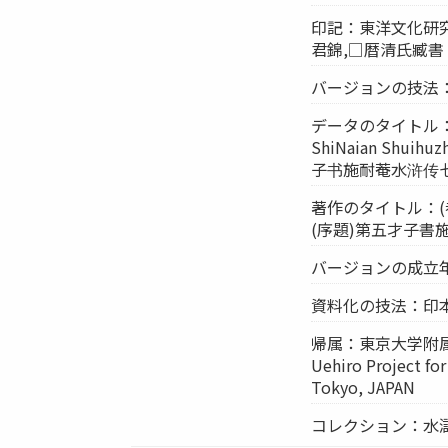
印記：東洋文化研究
君錦,□暦清氏臧書
バージョンの技法
データのタイトル：第
ShiNaian Shu
子书施耐菴水浒传
著作のタイトル：(
(序題)第五才子書
バージョンの成立年：
資料化の技法：印
帰属：東京大学附
Uehiro Project for
Tokyo, JAPAN
コレクション：水