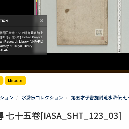
r
Mirador
ション
水滸伝コレクション
第五才子書施耐菴水滸伝 七
五卷[IASA_SHT_123_03]