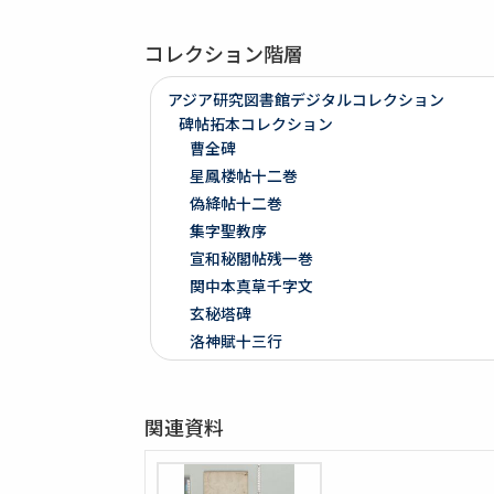
コレクション階層
アジア研究図書館デジタルコレクション
碑帖拓本コレクション
曹全碑
星鳳楼帖十二巻
偽絳帖十二巻
集字聖教序
宣和秘閣帖残一巻
関中本真草千字文
玄秘塔碑
洛神賦十三行
争坐位稿
戯鴻堂法書十六巻
関連資料
泉州本淳化閣帖十巻闕四巻
停雲館帖十二巻
偽絳帖残一巻