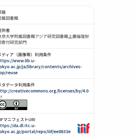
部局
附属図書館
提供者
東京大学附属図書館アジア研究図書館上廣倫理財
団寄付研究部門
メディア（画像等）利用条件
ttps://www.lib.u-
okyo.ac.jp/ja/library/contents/archives-
op/reuse
メタデータ利用条件
ttp://creativecommons.org/licenses/by/4.0
IIIFマニフェストURI
ttps://da.dl.itc.u-
okyo.ac.jp/portal/repo/iiif/ee8633e