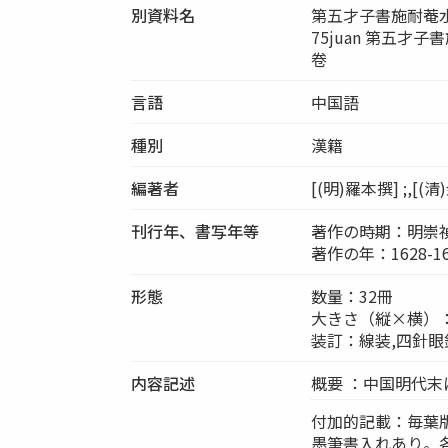
別資料名
第五才子書施耐菴水滸傳七十
75juan 第五
卷
言語
中国語
種別
漢籍
編著者
[(明)羅本撰] ;,[(
刊行年、書写年等
著作の時期：明崇
著作の年：1628-1
形態
数量：32冊
大きさ（縦×横）：26
装訂：線装,四針眼
内容記述
概要 ：中国明代
付加的記載：毎葉
墨筆書入れあり。各