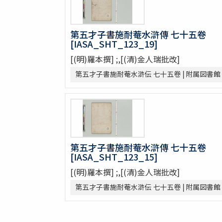
拪先塋記
顔氏家廟碑
張遷碑
第五才子書施耐菴水滸傳 七十五卷
[IASA_SHT_123_19]
曹全碑
争坐位稿
[(明)羅本撰] ;,[(清)金人瑞批改]
古今歴代法帖
第五才子書施耐菴水滸伝 七十五卷 | 附属図書館
朴彭年草書千字文
金麟厚草書千字文
水滸伝コレクション
鍾伯敬先生批評水滸伝一百巻一百回
新刻全像忠義水滸誌伝二十五巻一百十五回
水滸伝全本三十巻
第五才子書施耐菴水滸傳 七十五卷
水滸傳全本 三十巻 [漢籍：D（貴重書）]
[IASA_SHT_123_15]
新刻全像水滸傳 二十五巻一百十五回
[(明)羅本撰] ;,[(清)金人瑞批改]
忠義水滸全書 一百二十回首一巻図一巻坿
第五才子書施耐菴水滸伝 七十五卷 | 附属図書館
忠義水滸全書 一百二十回存四回
忠義水滸全伝 百二十回
忠義水滸全伝 120回図1卷,宣和遺事 1卷