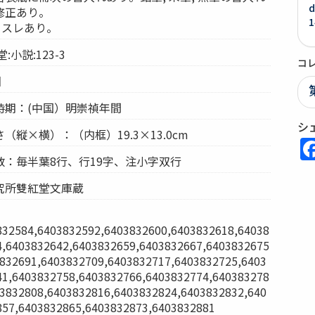
d
修正あり。
1
 カスレあり。
小説:123-3
コ
回
時期：(中国）明崇禎年間
シ
縦×横）：（内框）19.3×13.0cm
：毎半葉8行、行19字、注小字双行
究所雙紅堂文庫蔵
832584,6403832592,6403832600,6403832618,64038
4,6403832642,6403832659,6403832667,6403832675
3832691,6403832709,6403832717,6403832725,6403
41,6403832758,6403832766,6403832774,640383278
03832808,6403832816,6403832824,6403832832,640
857,6403832865,6403832873,6403832881