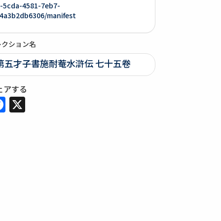
-5cda-4581-7eb7-
4a3b2db6306/manifest
レクション名
第五才子書施耐菴水滸伝 七十五卷
ェアする
Facebook
X