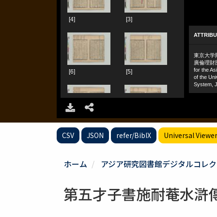
CSV
JSON
refer/BibIX
Universal Viewe
ホーム
アジア研究図書館デジタルコレク
第五才子書施耐菴水滸傳 七十