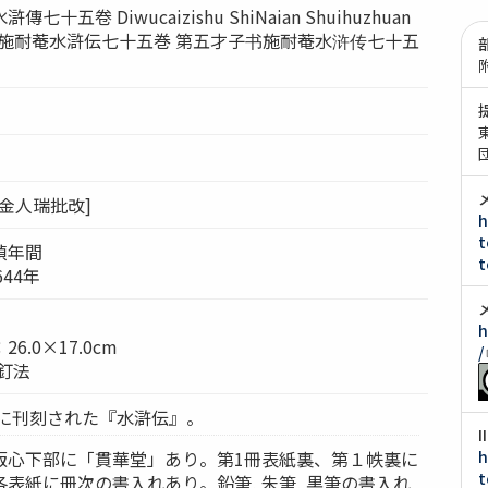
五卷 Diwucaizishu ShiNaian Shuihuzhuan
才子書施耐菴水滸伝七十五巻 第五才子书施耐菴水浒传七十五
清)金人瑞批改]
h
t
禎年間
t
644年
h
.0×17.0cm
/
釘法
末に刊刻された『水滸伝』。
版心下部に「貫華堂」あり。第1冊表紙裏、第１帙裏に
h
t
表紙に冊次の書入れあり。鉛筆, 朱筆, 黒筆の書入れ