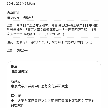
10冊 ; 26.1×15.6cm
内容記述
請求記号：漢籍A:1
注記：嘉靖13年至15年太和李元陽貴溪江以達據正徳中刊本重校閩
刊後年補刊 (「東京大學文學部漢籍コーナー所藏明版目録」〔東
京大學文學部漢籍コーナー , 1982〕より)
注記：錯簡あり (卷第1の第54丁が第48丁と第49丁の間に入る)
注記：2帙10冊
部局
附属図書館
所蔵者
東京大学文学部中国思想文化学研究室
提供者
東京大学附属図書館アジア研究図書館上廣倫理財団寄付
研究部門