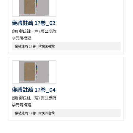
佛印文化情報 第五号
薬用植物
A NATURALIST IN WESTERN CHINA
儀禮註疏 17卷_02
印度哲學小史
依立世阿毘曇論日月行品考定暦原・須彌界日道中路八線表根・瞿
(漢) 鄭氏註 ; (唐) 賈公彦疏
曇氏暦稿
李元陽福建
宿曜經算曜直章第七・瞿曇氏暦草稿・古今交食考・立世阿毘曇暦
法推歩
儀禮註疏 17卷 | 附属図書館
梵暦考證
宿曜経鈔
梵暦議考巻一・梵暦法數原
五事毘婆沙論口義
阿毘達磨倶舎論略釋私記
阿毘達磨倶舎論 [L_161762]
儀禮註疏 17卷_04
エジプト学研究のためのデジタル資源／Digital Resources for
Egyptian Studies
(漢) 鄭氏註 ; (唐) 賈公彦疏
Denkmaeler aus Aegypten und Aethiopien
李元陽福建
Hieratische Paläographie
儀禮註疏 17卷 | 附属図書館
漢籍コーナー貴重書コレクション
閩刻十三經註疏
周易兼義 9卷畧例1卷音義1卷
毛詩註疏 20卷詩譜序1卷