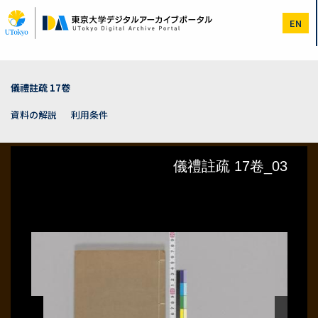
メ
イ
EN
ン
コ
ン
テ
ン
儀禮註疏 17卷
ツ
に
資料の解説
利用条件
移
動