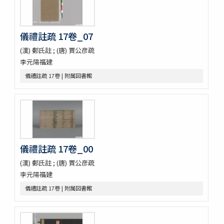
張遷碑
曹全碑
争坐位稿
儀禮註疏 17卷_07
古今歴代法帖
(漢) 鄭氏註 ; (唐) 賈公彦疏
朴彭年草書千字文
李元陽福建
金麟厚草書千字文
水滸伝コレクション
儀禮註疏 17卷 | 附属図書館
鍾伯敬先生批評水滸伝一百巻一百回
新刻全像忠義水滸誌伝二十五巻一百十五回
水滸伝全本三十巻
水滸傳全本 三十巻 [漢籍：D（貴重書）]
新刻全像水滸傳 二十五巻一百十五回
忠義水滸全書 一百二十回首一巻図一巻坿宣和遺事一巻
儀禮註疏 17卷_00
忠義水滸全書 一百二十回存四回
忠義水滸全伝 百二十回
(漢) 鄭氏註 ; (唐) 賈公彦疏
忠義水滸全伝 120回図1卷,宣和遺事 1卷
李元陽福建
第五才子書施耐菴水滸伝 七十五卷
儀禮註疏 17卷 | 附属図書館
李卓吾先生批点忠義水滸伝
評論出像水滸伝 [E4651]
評論出像水滸伝 [E46_63]