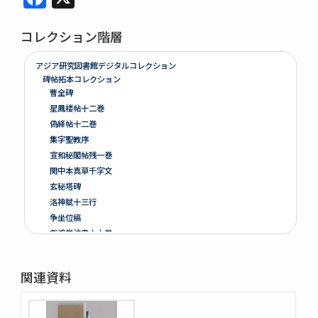
コレクション階層
アジア研究図書館デジタルコレクション
碑帖拓本コレクション
曹全碑
星鳳楼帖十二巻
偽絳帖十二巻
集字聖教序
宣和秘閣帖残一巻
関中本真草千字文
玄秘塔碑
洛神賦十三行
争坐位稿
戯鴻堂法書十六巻
泉州本淳化閣帖十巻闕四巻
停雲館帖十二巻
関連資料
偽絳帖残一巻
拪先塋記
顔氏家廟碑