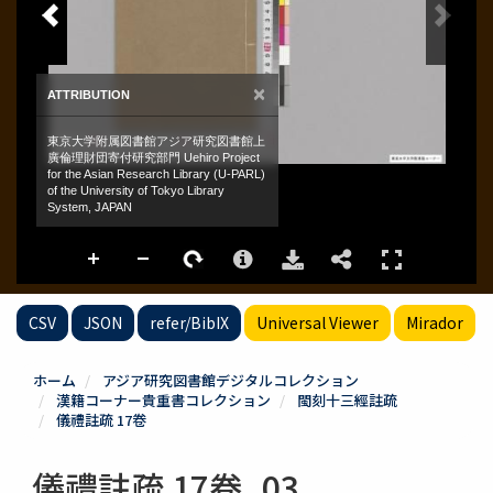
CSV
JSON
refer/BibIX
Universal Viewer
Mirador
ホーム
アジア研究図書館デジタルコレクション
漢籍コーナー貴重書コレクション
閩刻十三經註疏
儀禮註疏 17卷
儀禮註疏 17卷_03