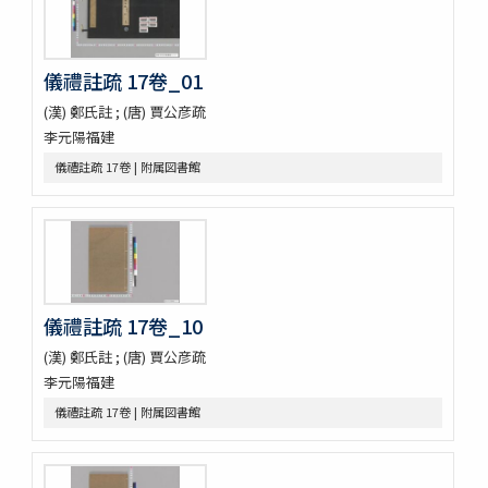
水滸傳語譯 [E4692]
U-PARLセレクション
古今歴代十八史略二巻首一巻
儀禮註疏 17卷_01
元氏長慶集残五巻
増広竜龕手鑑八巻
(漢) 鄭氏註 ; (唐) 賈公彦疏
宋版大蔵経零本五巻
李元陽福建
論語集解残四巻
儀禮註疏 17卷 | 附属図書館
纂図附音増広古注千字文三巻
医方大成論一巻
Pagoda de Dakao
Vedische und Sanskrit-Syntax
争春園全伝（アジア）
争春園全伝（総合図書館）
韻府羣玉
儀禮註疏 17卷_10
One hundred quatrains from the Rubáiyát of Omar
(漢) 鄭氏註 ; (唐) 賈公彦疏
Khayyam
李元陽福建
Bản chỉ cách đọc và ý nghīa Annam các chữ nho trong
sách tứ thư／四書不二字音義撮要
儀禮註疏 17卷 | 附属図書館
佛印産薬用植物（下巻）
佛印の政治經濟状況と印度支那人の希望事項
泰・佛印における宣傳戰