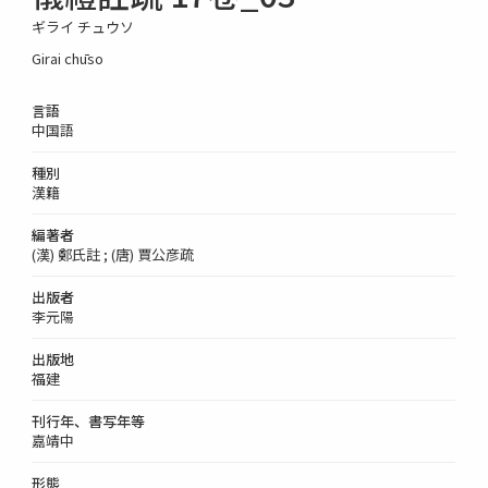
ギライ チュウソ
Girai chūso
言語
中国語
種別
漢籍
編著者
(漢) 鄭氏註 ; (唐) 賈公彦疏
出版者
李元陽
出版地
福建
刊行年、書写年等
嘉靖中
形態