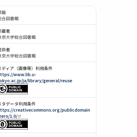
部局
総合図書館
所蔵者
東京大学総合図書館
提供者
東京大学総合図書館
メディア（画像等）利用条件
ttps://www.lib.u-
okyo.ac.jp/ja/library/general/reuse
メタデータ利用条件
ttps://creativecommons.org/publicdomain
zero/1.0/