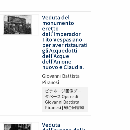
Veduta del
monumento
eretto
dall'Imperador
Tito Vespasiano
per aver ristaurati
gli Acquedotti
dell'Acque
dell'Anione
nuovo e Claudia.
Giovanni Battista
Piranesi
ピラネージ画像デー
タベース Opere di
Giovanni Battista
Piranesi | 総合図書館
Veduta
dell'avanzo della