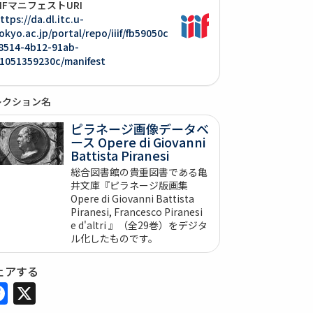
IIIFマニフェストURI
ttps://da.dl.itc.u-
okyo.ac.jp/portal/repo/iiif/fb59050c
8514-4b12-91ab-
1051359230c/manifest
レクション名
ピラネージ画像データベ
ース Opere di Giovanni
Battista Piranesi
総合図書館の貴重図書である亀
井文庫『ピラネージ版画集
Opere di Giovanni Battista
Piranesi, Francesco Piranesi
e d'altri 』（全29巻）をデジタ
ル化したものです。
ェアする
Facebook
X