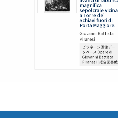
magnifica
sepolcrale vicina
a Torre de'
Schiavi fuori di
Porta Maggiore.
Giovanni Battista
Piranesi
ピラネージ画像デー
タベース Opere di
Giovanni Battista
Piranesi | 総合図書館