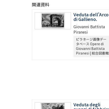
関連資料
Veduta dell'Arco
di Gallieno.
Giovanni Battista
Piranesi
ピラネージ画像デー
タベース Opere di
Giovanni Battista
Piranesi | 総合図書館
Veduta degli
avanzi di fabbric