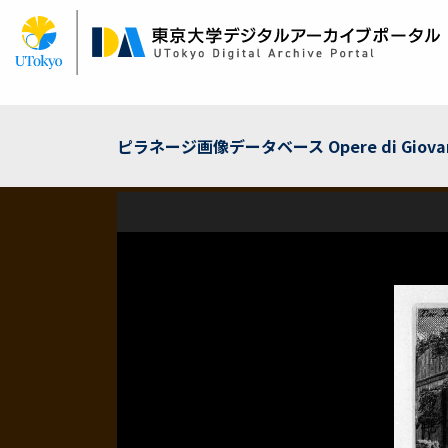
メ
イ
ン
コ
ン
テ
ン
ピラネージ画像データベース Opere di Giovanni 
ツ
に
移
動