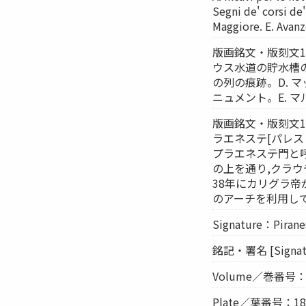
Segni de' corsi de
Maggiore. E. Avanz
版画銘文・版刻文1 [
ウス水道の貯水槽の遺
の列の痕跡。D. 
ニュメント。E. 
版画銘文・版刻文
ラエネステ[パレ
プラエネステ門と
の上を通り,クラ
38年にカリグラ帝
のアーチを利用し
Signature：Piranesi
銘記・署名 [Sign
Volume／巻番号：
Plate／葉番号：1