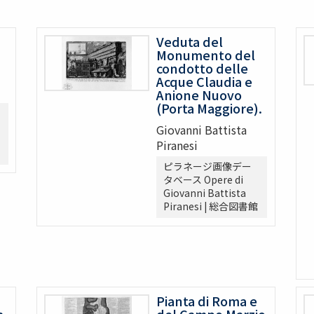
Veduta del
Monumento del
condotto delle
Acque Claudia e
Anione Nuovo
(Porta Maggiore).
Giovanni Battista
Piranesi
ピラネージ画像デー
タベース Opere di
Giovanni Battista
Piranesi | 総合図書館
Pianta di Roma e
a
del Campo Marzio