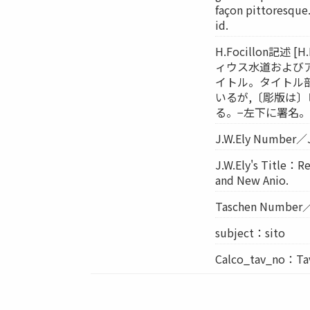
façon pittoresque. -
id.
H.Focillon記述 [H
ィウス水道および
イトル。タイトル
いるが,〔彫版は
る。−左下に署名。−
J.W.Ely Numbe
J.W.Ely's Title：R
and New Anio.
Taschen Numbe
subject：sito
Calco_tav_no：Tav. 