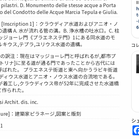
' pilastri. D. Monumento delle stesse acque a Porta
h
o del Condotto delle Acque Marcia Tepula e Giulia.
t
-
Inscription 1]：クラウディア水道およびアニオ・ノ
6
構 A. 水が流れる管の溝。B. 浄水槽の吐水口。C. 柱
マッジョーレ門《プラエネステ門》1にある同水道のモ
マルキウス,テプラ,ユリウス水道の遺構。
コ
1の訳注：現在はマッジョーレ門と呼ばれるが,都市プ
ストリナ]に至る道が通る門であったことから古代には
呼ばれた。 プラエネステ街道と東へ向かうラビキ街道
ウディウス水道とアニオ・ノウス水道の合流地である。
が着工し,クラウディウス帝が52年に完成させた水道橋
て作られた。
 Archit. dis. inc.
ature]：建築家ピラネージ,図案と版刻
シ
1
8