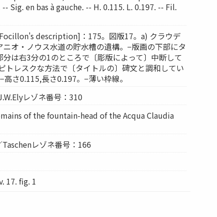
- Sig. en bas à gauche. -- H. 0.115. L. 0.197. -- Fil.
.Focillon's description]：175。図版17。a) クラウデ
アニオ・ノウス水道の貯水槽の遺構。−版画の下部にタ
部分は右3分の1のところで〔彫版によって〕中断して
〕ピトレスクな方法で〔タイトルの〕碑文と調和してい
高さ0.115,長さ0.197。−薄い枠線。
r／J.W.Elyレゾネ番号：310
emains of the fountain-head of the Acqua Claudia
r／Taschenレゾネ番号：166
17. fig. 1