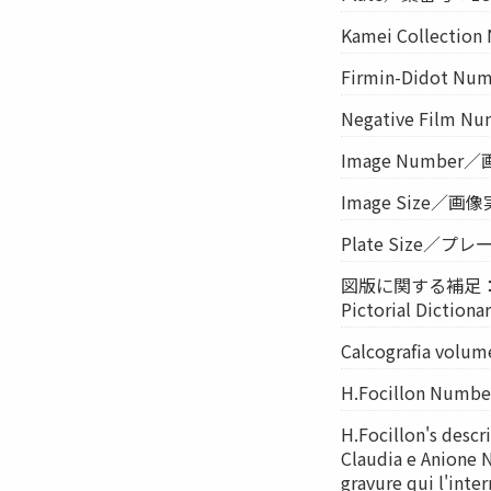
Kamei Collect
Firmin-Didot N
Negative Film
Image Numbe
Image Size／画像
Plate Size／プ
図版に関する補足：Tav.
Pictorial Dictiona
Calcografia vol
H.Focillon Num
H.Focillon's descr
Claudia e Anione N
gravure qui l'inter