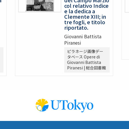
col relativo Indice
e la dedica a
Clemente XIII; in
tre fogli, e titolo
riportato.
Giovanni Battista
Piranesi
ピラネージ画像デー
タベース Opere di
Giovanni Battista
Piranesi | 総合図書館