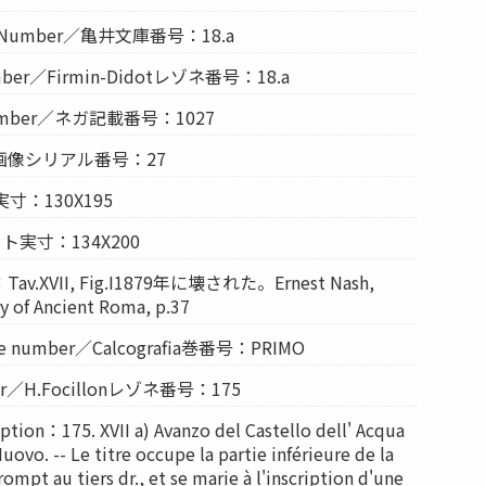
ion Number／亀井文庫番号：18.a
umber／Firmin-Didotレゾネ番号：18.a
 Number／ネガ記載番号：1027
r／画像シリアル番号：27
実寸：130X195
レート実寸：134X200
XVII, Fig.I1879年に壊された。Ernest Nash,
ry of Ancient Roma, p.37
ume number／Calcografia巻番号：PRIMO
ber／H.Focillonレゾネ番号：175
iption：175. XVII a) Avanzo del Castello dell' Acqua
uovo. -- Le titre occupe la partie inférieure de la
rompt au tiers dr., et se marie à l'inscription d'une