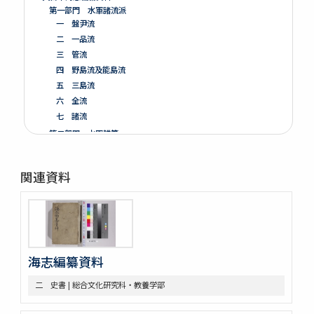
第一部門 水軍諸流派
一 盤尹流
二 一品流
三 管流
四 野島流及能島流
五 三島流
六 全流
七 諸流
第二部門 水軍雑纂
第三部門 艦船
一 木割
関連資料
二 造船
三 洋式船
第四部門 外交・海防
一 外交
二 海防
三 漂流
海志編纂資料
第五部門 史書雑纂
二 史書 | 総合文化研究科・教養学部
一 軍記
二 史書