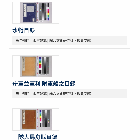
第六部門 地誌
第七部門 絵画・図巻
一 秘伝書
二 図面
小船
水戦目録
軍船
第二部門 水軍雑纂 | 総合文化研究科・教養学部
荷船
河船
洋式船
三 絵図
第八部門 雑
二 陸戦
舟軍並軍利 附軍船之目録
三 陰陽道等
参考資料
第二部門 水軍雑纂 | 総合文化研究科・教養学部
一 海軍文庫蔵書
二 駒場図書館蔵書
一隊人馬舟賦目録