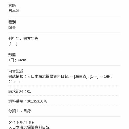
言語
日本語
種別
図書
刊行年、書写年等
[1---]
形態
1冊 ; 24cm
内容記述
書誌情報：大日本海志編纂資料目録. -- [海軍省], [1---]. -- 1冊 ;
24cm. d.
請求記号：01
資料番号：3013531078
分類１：目録
タイトル/Title
大日本海志編纂資料目録