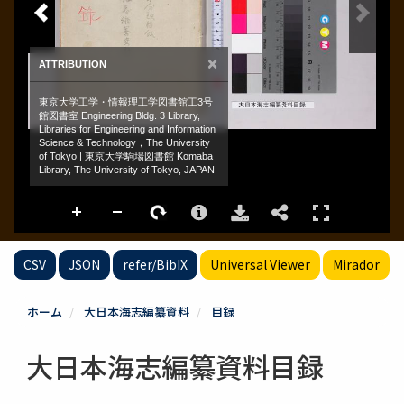
CSV
JSON
refer/BibIX
Universal Viewer
Mirador
ホーム
大日本海志編纂資料
目録
大日本海志編纂資料目録