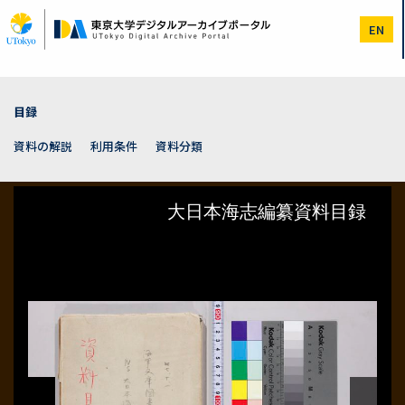
メ
イ
EN
ン
コ
ン
テ
ン
目録
ツ
に
資料の解説
利用条件
資料分類
移
動