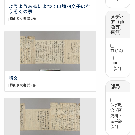
ようようあるによつて申請四文子のれ
うそくの事
メディ
[樺山家文書 第2巻]
ア（画
像等）
有無
有
(14)
IIIF
(14)
請文
[樺山家文書 第2巻]
部局
法学政
治学研
究科・
法学部
(14)