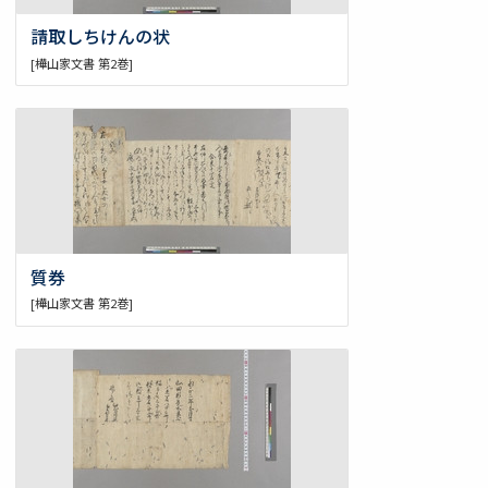
請取しちけんの状
[樺山家文書 第2巻]
質券
[樺山家文書 第2巻]