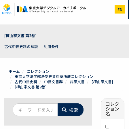
メ
イ
EN
ン
コ
ン
テ
ン
[樺山家文書 第2巻]
ツ
に
古代中世史料の解説
利用条件
移
動
ホーム
コレクション
東京大学法学部法制史資料室所蔵コレクション
古代中世史料
中世文書群
武家文書
[樺山家文書]
[樺山家文書 第2巻]
コレク
ション
検索
名