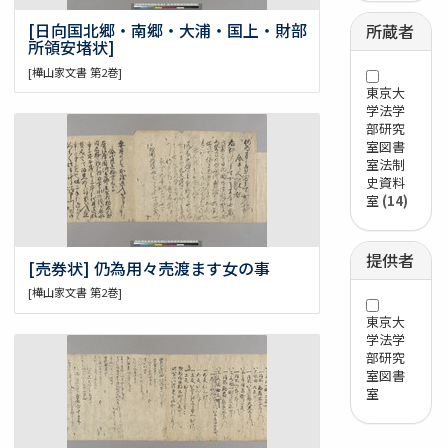
[日向国北郷・南郷・大浦・国上・財部
所蔵者
所領安堵状]
[樺山家文書 第2巻]
東京大
学法学
部研究
室図書
室法制
史資料
室
(14)
提供者
[売券状] 仍為用々売渡ます女の事
[樺山家文書 第2巻]
東京大
学法学
部研究
室図書
室