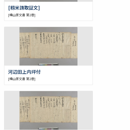
[籾米請取証文]
[樺山家文書 第2巻]
河辺田上内坪付
[樺山家文書 第2巻]