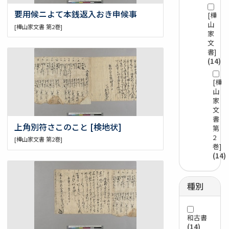
要用候ニよて本銭返入おき申候事
[樺
山
[樺山家文書 第2巻]
家
文
書]
(14)
[樺
山
家
文
書
上角別符さこのこと [検地状]
第
2
[樺山家文書 第2巻]
巻]
(14)
種別
和古書
(14)