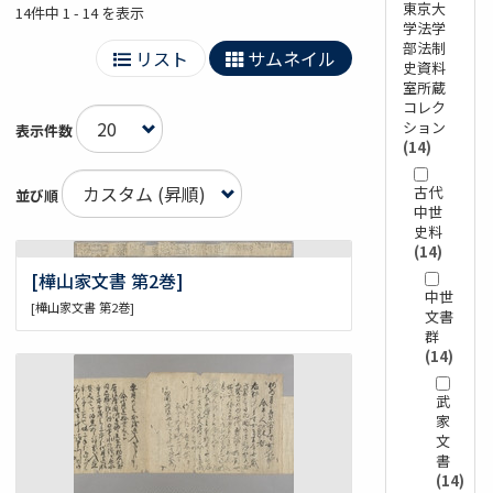
東京大
14件中 1 - 14 を表示
学法学
部法制
リスト
サムネイル
史資料
室所蔵
コレク
ション
表示件数
(14)
古代
並び順
中世
史料
(14)
[樺山家文書 第2巻]
中世
[樺山家文書 第2巻]
文書
群
(14)
武
家
文
書
(14)