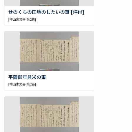
せのくちの田地のしたいの事 [坪付]
[樺山家文書 第2巻]
平薗御年具米の事
[樺山家文書 第2巻]