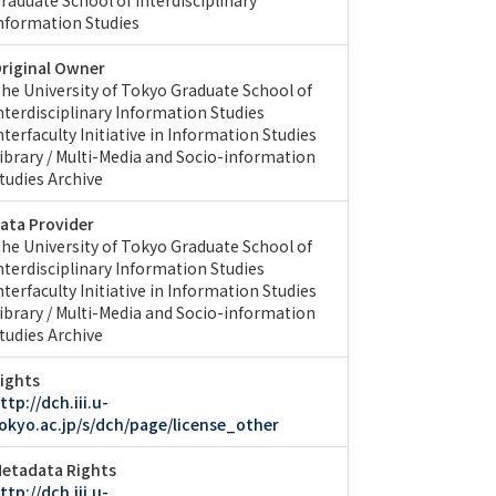
nformation Studies
riginal Owner
he University of Tokyo Graduate School of
nterdisciplinary Information Studies
nterfaculty Initiative in Information Studies
ibrary / Multi-Media and Socio-information
tudies Archive
ata Provider
he University of Tokyo Graduate School of
nterdisciplinary Information Studies
nterfaculty Initiative in Information Studies
ibrary / Multi-Media and Socio-information
tudies Archive
ights
ttp://dch.iii.u-
okyo.ac.jp/s/dch/page/license_other
etadata Rights
ttp://dch.iii.u-