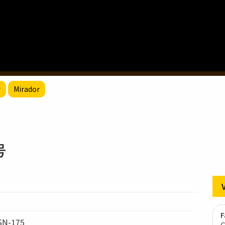
r
Mirador
号
F
-SN-175
G