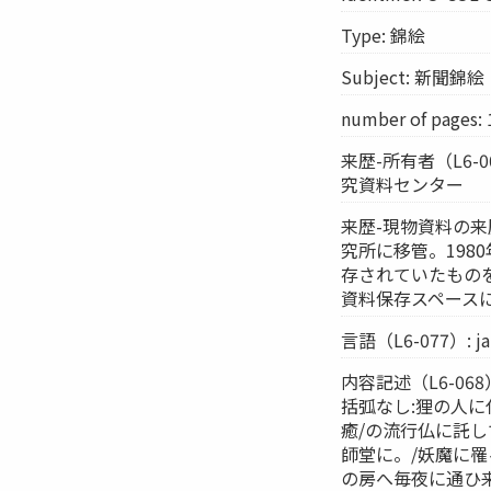
Type: 錦絵
Subject: 新聞錦絵
number of pages: 
来歴-所有者（L6-
究資料センター
来歴-現物資料の来歴
究所に移管。198
存されていたものを
資料保存スペース
言語（L6-077）: ja
内容記述（L6-06
括弧なし:狸の人
癒/の流行仏に託
師堂に。/妖魔に
の房へ毎夜に通ひ