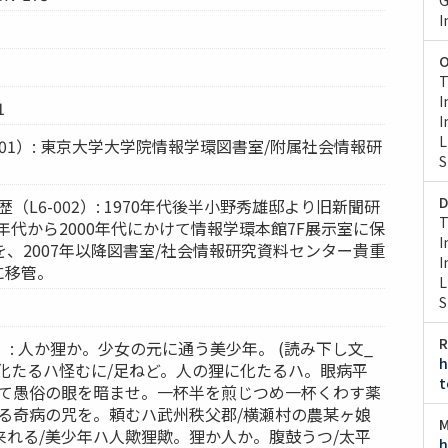
I
O
T
I
1
I
L
001）: 東京大学大学院情報学環図書室/附属社会情報研
S
D
（L6-002）: 1970年代後半小野秀雄邸より旧新聞研
T
0年代から2000年代にかけて情報学環本館7F展示室に保
I
、2007年以降図書室/社会情報研究資料センター貴重
I
に移管。
L
S
R
8）: 人か狸か。少女の元に通う美少年。 (読み下し文_
h
に化たるハ怪むに/足ねど。人の狸に化たるハ。眼病平
t
して愚俗の眼を暗ませ。一杯半を煎じつめ一杯くわす薬
罹る奇病の咒を。頼むハ武州秩父郡/横瀬村の農某ヶ娘
M
来れる/美少年ハ人歟狸歟。狸か人か。腹鼓うつ/太平
h