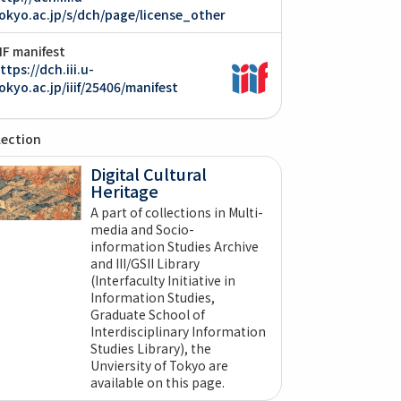
okyo.ac.jp/s/dch/page/license_other
IIF manifest
ttps://dch.iii.u-
okyo.ac.jp/iiif/25406/manifest
lection
Digital Cultural
Heritage
A part of collections in Multi-
media and Socio-
information Studies Archive
and III/GSII Library
(Interfaculty Initiative in
Information Studies,
Graduate School of
Interdisciplinary Information
Studies Library), the
Unviersity of Tokyo are
available on this page.