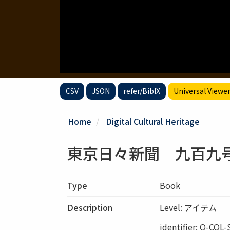
CSV
JSON
refer/BibIX
Universal Viewe
Home
Digital Cultural Heritage
東京日々新聞 九百九
Type
Book
Description
Level: アイテム
identifier: O-COL