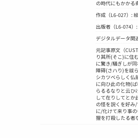
の時代にもかかる奇
作成（L6-027）:
出版者（L6-074）
デジタルデータ関連-
元記事原文（CUST
り其所(そこ)に住
に驚き/騒ぎしが
障碍(さハり)を祓
シカツべらしく仏
に向ひ此の化物(ば
らるるなりと云ひけ
して在りしてとか此
の怪を説くを好み
に/化けて来り事
狸を打殺したる者