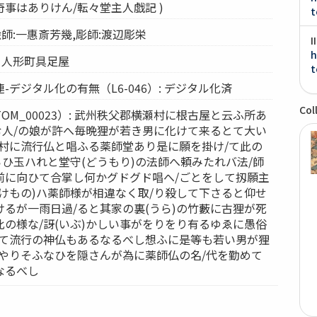
事はありけん/転々堂主人戯記 )
t
 絵師:一惠斎芳幾,彫師:渡辺彫栄
I
h
: 人形町具足屋
t
デジタル化の有無（L6-046）: デジタル化済
Col
OM_00023）: 武州秩父郡横瀬村に根古屋と云ふ所あ
む人/の娘が許へ毎晩狸が若き男に化けて来るとて大い
同村に流行仏と唱ふる薬師堂あり是に願を掛け/て此の
らひ玉ハれと堂守(どうもり)の法師へ頼みたれバ法/師
前に向ひて合掌し何かグドグド唱へ/ごとをして扨願主
けもの)ハ薬師様が相違なく取/り殺して下さると仰せ
るが一雨日過/ると其家の裏(うら)の竹藪に古狸が死
の様な/訝(いぶ)かしい事がをりをり有るゆゑに愚俗
/て流行の神仏もあるなるべし想ふに是等も若い男が狸
のやりそふなひを隠さんが為に薬師仏の名/代を勤めて
なるべし