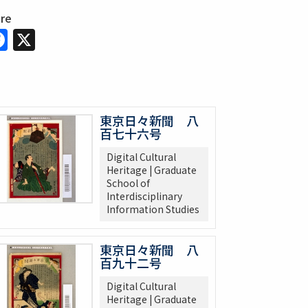
are
Facebook
X
東京日々新聞 八
百七十六号
Digital Cultural
Heritage | Graduate
School of
Interdisciplinary
Information Studies
東京日々新聞 八
百九十二号
Digital Cultural
Heritage | Graduate