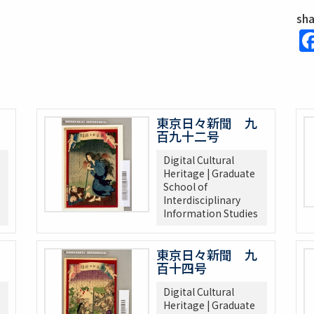
sh
東京日々新聞 九
百九十二号
Digital Cultural
Heritage | Graduate
School of
Interdisciplinary
Information Studies
東京日々新聞 九
百十四号
Digital Cultural
Heritage | Graduate