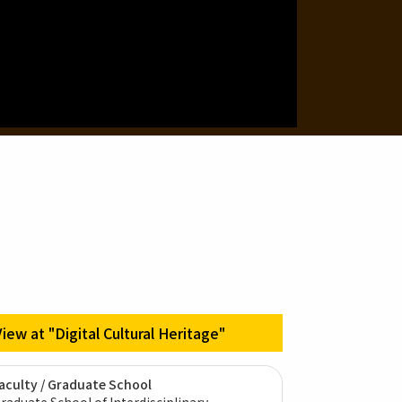
View at "Digital Cultural Heritage"
aculty / Graduate School
raduate School of Interdisciplinary