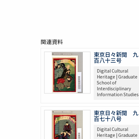
関連資料
東京日々新聞 九
百八十三号
Digital Cultural
Heritage | Graduate
School of
Interdisciplinary
Information Studies
東京日々新聞 九
百七十八号
Digital Cultural
Heritage | Graduate