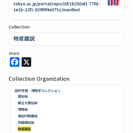
tokyo.ac.jp/portal/repo/iiif/1b250af1-77fd-
1e1b-22f1-829f0f4e0751/manifest
Collection
物産雑説
share
Facebook
X
Collection Organization
田中芳男・博物学コレクション
捃拾帖
新古大捃拾帖
博物帖
捃拾印刷雑帖
外国捃拾帖
物産雑説