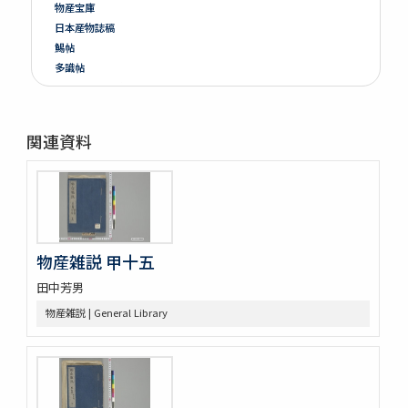
物産宝庫
日本産物誌稿
鯣帖
多識帖
明治六年墺國博覽會出品寫真帖
教草
台湾帖
関連資料
神都印刷帖附農業館掛図・絵
共進会並水産博覧会帖
繭絲織物陶漆器共進会帖
博物學寫眞圖
鳥類標本及寫眞圖
蟲譜 3巻
物産雑説 甲十五
雀巣庵禽譜
田中芳男
隨観冩真 20巻 (存4巻)
蟲豸圖譜 (存2巻)
物産雑説 | General Library
禽譜
坤輿圖説
象志
鶴虱攷 1巻附聖恵方1巻醫方類聚撮鈔1巻
薩州産物録