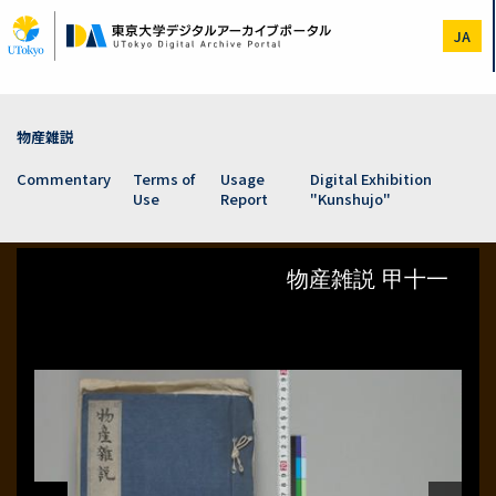
Skip
to
JA
main
content
物産雑説
Commentary
Terms of
Usage
Digital Exhibition
Use
Report
"Kunshujo"