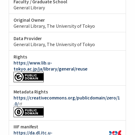
Faculty / Graduate School
General Library
Original Owner
General Library, The University of Tokyo
Data Provider
General Library, The University of Tokyo
Rights
https://www.lib.u-
tokyo.ac.jp/ja/library/general/reuse
Metadata Rights
https://creativecommons.org/publicdomain/zero/1
.0/
IIIF manifest
https://da.dl.itc.u-