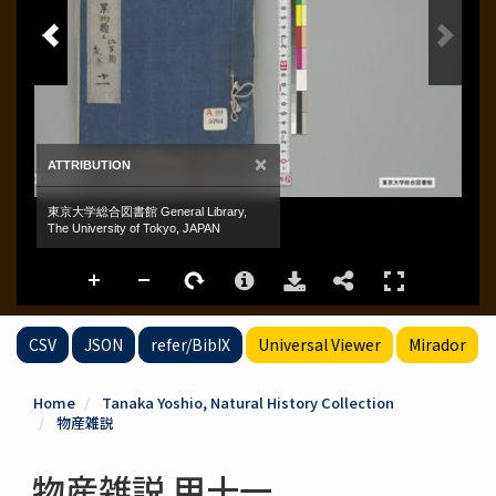
CSV
JSON
refer/BibIX
Universal Viewer
Mirador
Home
Tanaka Yoshio, Natural History Collection
物産雑説
物産雑説 甲十一