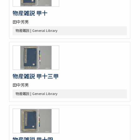
搾油濫觴 1巻裏書1巻附考1巻
物産雑説 甲十
甘蔗記 1巻附1巻
砂糖製作記 : 砂糖の作りかたをしる
田中芳男
合食禁 : 同時忌物
物産雑説 | General Library
大同類聚方 100巻 (存76巻)
傳演味玄集 3巻
周定王救荒本草和名選 14巻
羊歯印影圖
新定羊齒目録 1巻附羊歯目録1巻
尾張吉田雀巣庵主人遺稿草木写生図
物産雑説 甲十三甲
救荒夲草記聞 14巻附救荒野譜紀聞1巻補遺1巻
艸木譜目録 2巻
田中芳男
雀巣庵植物印葉圖
物産雑説 | General Library
南海包譜 3巻附録1巻
本草圖譜 (存78巻)
草木冩生啚 4巻
筑肥植物一斑 : 明治十ニ年紀行抜萃
蟲豸類 1巻付1巻
南海禽譜 6巻
鯨鰌正圖
物産雑説 甲十四