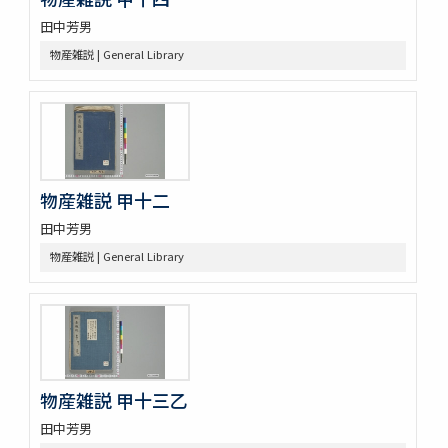
南紀熊野浦漁者太地角右衞門所藏鯨魚種品圖目
田中芳男
鯨記 1巻補遺1巻
物産雑説 | General Library
蟲譜 11巻
砂挼子蠨蛸圖説
麞説
蘭畹摘芳 初編3巻
有用植物圖 3巻
動物訓蒙
動物學 2巻
物産雑説 甲十二
内外博覽會ニ關スル調査資料
田中芳男
物産雑説 | General Library
物産雑説 甲十三乙
田中芳男