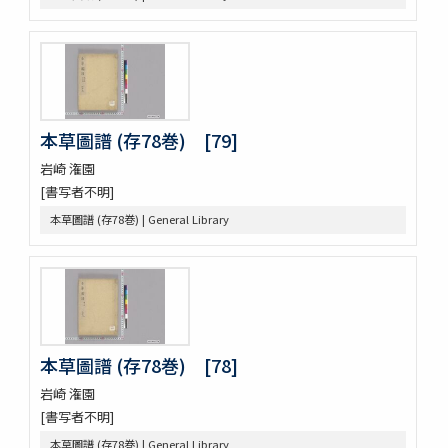
周定王救荒本草和名選 14巻
羊歯印影圖
新定羊齒目録 1巻附羊歯目録1巻
尾張吉田雀巣庵主人遺稿草木写生図
救荒夲草記聞 14巻附救荒野譜紀聞1巻補遺1巻
艸木譜目録 2巻
本草圖譜 (存78巻) [79]
雀巣庵植物印葉圖
南海包譜 3巻附録1巻
岩崎 潅園
本草圖譜 (存78巻)
[書写者不明]
草木冩生啚 4巻
本草圖譜 (存78巻) | General Library
筑肥植物一斑 : 明治十ニ年紀行抜萃
蟲豸類 1巻付1巻
南海禽譜 6巻
鯨鰌正圖
南紀熊野浦漁者太地角右衞門所藏鯨魚種品圖目
鯨記 1巻補遺1巻
蟲譜 11巻
本草圖譜 (存78巻) [78]
砂挼子蠨蛸圖説
岩崎 潅園
麞説
[書写者不明]
蘭畹摘芳 初編3巻
本草圖譜 (存78巻) | General Library
有用植物圖 3巻