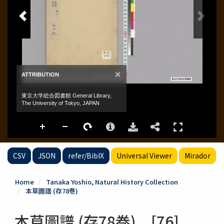
CSV
JSON
refer/BibIX
Universal Viewer
Mirador
Home
Tanaka Yoshio, Natural History Collection
本草圖譜 (存78巻)
本草圖譜 (存78巻) [76]