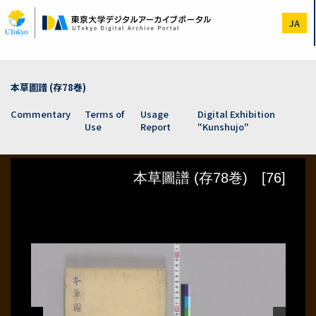
Skip
to
JA
main
content
本草圖譜 (存78巻)
Commentary
Terms of
Usage
Digital Exhibition
Use
Report
"Kunshujo"