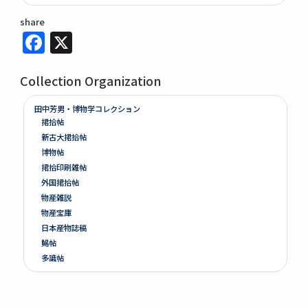
share
Facebook
X
Collection Organization
田中芳男・博物学コレクション
捃拾帖
新古大捃拾帖
博物帖
捃拾印刷雑帖
外国捃拾帖
物産雑説
物産宝庫
日本産物誌稿
鯣帖
多識帖
明治六年墺國博覽會出品寫真帖
教草
台湾帖