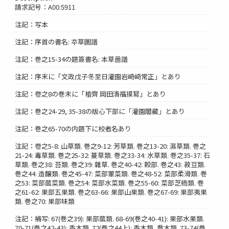
請求記号：A00:5911
注記：写本
注記：序首の書名: 夲草圖譜
注記：巻之15-34の題簽書名: 本草啚譜
注記：序末に「文政戊子冬至日灌園岩崎﨑常正」とあり
注記：卷之8の巻末に「棔齊 岡田清福摸冩」とあり
注記：巻之24-29, 35-38の版心下部に「灌園閣藏」とあり
注記：巻之65-70の内題下に校者名あり
注記：卷之5-8: 山草類. 巻之9-12: 芳草類. 巻之13-20: 濕草類. 巻之
21-24: 毒草類. 巻之25-32: 蔓草類. 巻之33-34: 水草類. 巻之35-37: 石
草類. 巻之38: 苔類. 巻之39: 雜草. 巻之40-42: 穀部. 巻之43: 菽豆類.
巻之44: 造醸類. 巻之45-47: 菜部葷菜類. 巻之48-52: 菜部柔滑類. 巻
之53: 菜部蓏菜類. 巻之54: 菜部水菜類. 巻之55-60: 菜部芝栭類. 巻
之61-62: 果部五果類. 巻之63-66: 果部山果類. 巻之67-69: 果部夷果
類. 巻之70: 果部味類
注記：補写: 67(巻之39): 果部蓏類. 68-69(巻之40-41): 果部水果類.
70-71(巻之42-43): 香木類. 72(巻之44上): 香木類, 喬木類. 73-74(巻