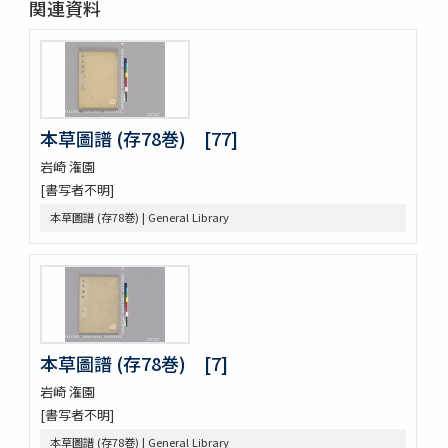
関連資料
神都印刷帖附農業館掛図・絵
共進会並水産博覧会帖
繭絲織物陶漆器共進会帖
博物學寫眞圖
鳥類標本及寫眞圖
蟲譜 3巻
本草圖譜 (存78巻) [77]
雀巣庵禽譜
岩崎 潅園
隨観冩真 20巻 (存4巻)
[書写者不明]
蟲豸圖譜 (存2巻)
禽譜
本草圖譜 (存78巻) | General Library
坤輿圖説
象志
鶴虱攷 1巻附聖恵方1巻醫方類聚撮鈔1巻
薩州産物録
搾油濫觴 1巻裏書1巻附考1巻
甘蔗記 1巻附1巻
本草圖譜 (存78巻) [7]
砂糖製作記 : 砂糖の作りかたをしる
合食禁 : 同時忌物
岩崎 潅園
大同類聚方 100巻 (存76巻)
[書写者不明]
傳演味玄集 3巻
本草圖譜 (存78巻) | General Library