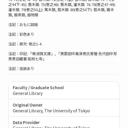
之44下-45): 喬木類. 75(巻之46): 喬木類, 灌木類. 76-78(巻之47-49):
灌木類. 79(巻之50上): 寓木類, 苞木類. 80(巻之50下): 苞木類, 雜木
類, 服帛類, 器物類
注記：おもに図版
注記：彩色あり
注記：原欠: 卷之1-4
注記：印記: 「蜂須賀文庫」, 「男爵田中美津男氏寄贈 先代田中芳
男男旧藏書 昭和七年」
注記：虫損あり
Faculty / Graduate School
General Library
Original Owner
General Library, The University of Tokyo
Data Provider
General Library, The University of Tokyo