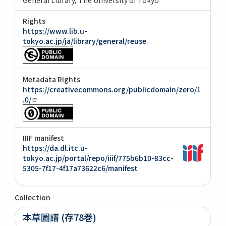
Rights
https://www.lib.u-
tokyo.ac.jp/ja/library/general/reuse
Metadata Rights
https://creativecommons.org/publicdomain/zero/1
.0/
IIIF manifest
https://da.dl.itc.u-
tokyo.ac.jp/portal/repo/iiif/775b6b10-83cc-
5305-7f17-4f17a73622c6/manifest
Collection
本草圖譜 (存78巻)