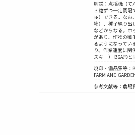
解説：点播機（てん
３粒ずつ一定間隔
ゅ）できる。なお
箱）、種子繰り出
などからなる。ホ
があり、作物の種
るようになってい
り、作業速度に関係
スキー） B6A形
焼印・備品票等：BOLE
FARM AND GARDE
参考文献等：農場