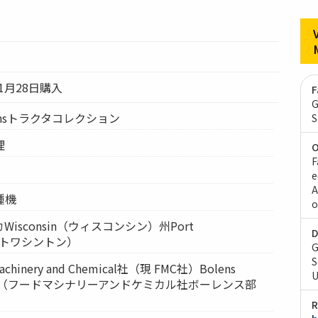
年1月28日購入
F
G
ensトラクタコレクション
S
理
O
F
e
A
種機
o
isconsin（ウィスコンシン）州Port
D
ポートワシントン）
G
S
hinery and Chemical社（現 FMC社）Bolens
U
ivision（フードマシナリーアンドケミカル社ボーレンス部
R