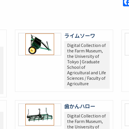
ライムソーワ
Digital Collection of
the Farm Museum,
the University of
Tokyo | Graduate
School of
Agricultural and Life
Sciences / Faculty of
Agriculture
歯かんハロー
Digital Collection of
the Farm Museum,
the University of