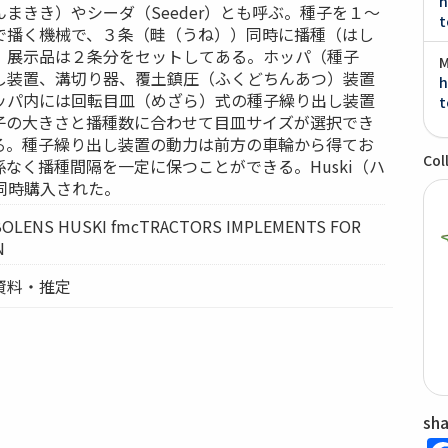
h
まきき）やシーダ（Seeder）とも呼ぶ。種子を１～
t
で播く機械で、３条（畦（うね））同時に播種（はし
、展示品は２条分をセットしてある。ホッパ（種子
M
し装置、溝切り器、覆土鎮圧（ふくどちんあつ）装置
h
ッパ内には回転目皿（めざら）式の種子繰り出し装置
t
子の大きさと播種数に合わせて目皿サイズが選択でき
る。種子繰り出し装置の動力は前方の車輪から得てお
Col
なく播種間隔を一定に保つことができる。Huski（ハ
と同時購入された。
NS HUSKI fmcTRACTORS IMPLEMENTS FOR
N
資料・推定
sh