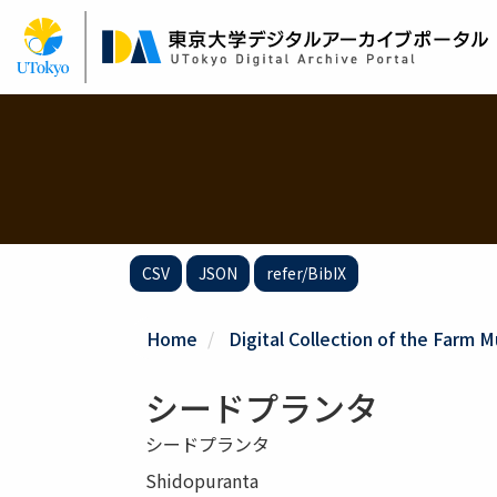
Skip
to
main
content
CSV
JSON
refer/BibIX
Home
Digital Collection of the Farm 
シードプランタ
シードプランタ
Shidopuranta