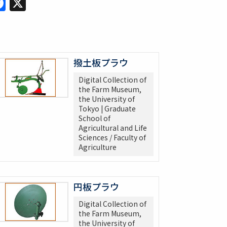
Facebook
X
撥土板プラウ
Digital Collection of
the Farm Museum,
the University of
Tokyo | Graduate
School of
Agricultural and Life
Sciences / Faculty of
Agriculture
円板プラウ
Digital Collection of
the Farm Museum,
the University of