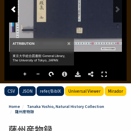
CSV
JSON
refer/BibIX
Universal Viewer
Mirador
Home
Tanaka Yoshio, Natural History Collection
薩州産物録
薩州産物録