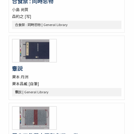
合食禁 : 同時忌物
雀巣庵禽譜
小島 尚質
隨観冩真 20巻 (存4巻)
森約之 [写]
蟲豸圖譜 (存2巻)
禽譜
合食禁 : 同時忌物 | General Library
坤輿圖説
象志
鶴虱攷 1巻附聖恵方1巻醫方類聚撮鈔1巻
薩州産物録
搾油濫觴 1巻裏書1巻附考1巻
甘蔗記 1巻附1巻
麞説
砂糖製作記 : 砂糖の作りかたをしる
合食禁 : 同時忌物
栗本 丹洲
大同類聚方 100巻 (存76巻)
栗本昌臧 [自筆]
傳演味玄集 3巻
麞説 | General Library
周定王救荒本草和名選 14巻
羊歯印影圖
新定羊齒目録 1巻附羊歯目録1巻
尾張吉田雀巣庵主人遺稿草木写生図
救荒夲草記聞 14巻附救荒野譜紀聞1巻補遺1巻
艸木譜目録 2巻