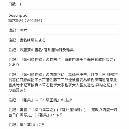
冊数：1
Description
請求記号：A00:5961
注記：写本
注記：書名は扉による
注記：帙題簽の書名: 薩州産物録及雜集
注記：『薩州産物録』の巻末に「寛政四年壬子春日藤成裕写之」
とあり
注記：『薩州産物録』の内題下に「萬延元庚申六月中六日 阿部将
翁喜任曰滕成裕即水戸藩佐藤平三郎也彼嘗変為植樹家竊逰薩摩此
書其時小記耳彼實本草名物學大家也家大人嘗交逰也 森約之記」と
の識語あり
注記：『雜集』は「本草正譌」の抜抄
注記：奥書に「柳白溪写之」(『薩州産物録』), 「寛政八丙辰十月
吉日白溪写之」(『雜集』)とあり
注記：毎半葉10-12行