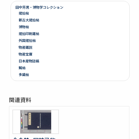
田中芳男・博物学コレクション
捃拾帖
新古大捃拾帖
博物帖
捃拾印刷雑帖
外国捃拾帖
物産雑説
物産宝庫
日本産物誌稿
鯣帖
多識帖
明治六年墺國博覽會出品寫真帖
教草
台湾帖
関連資料
神都印刷帖附農業館掛図・絵
共進会並水産博覧会帖
繭絲織物陶漆器共進会帖
博物學寫眞圖
鳥類標本及寫眞圖
蟲譜 3巻