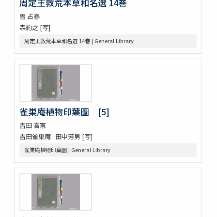
周定王救荒本草和名選 14巻
雀巣庵植物印葉圖
南海包譜 3巻附録1巻
曽 占春
本草圖譜 (存78巻)
森約之 [写]
草木冩生啚 4巻
周定王救荒本草和名選 14巻 | General Library
筑肥植物一斑 : 明治十ニ年紀行抜萃
蟲豸類 1巻付1巻
南海禽譜 6巻
鯨鰌正圖
南紀熊野浦漁者太地角右衞門所藏鯨魚種品圖目
鯨記 1巻補遺1巻
蟲譜 11巻
雀巣庵植物印葉圖 [5]
砂挼子蠨蛸圖説
吉田 高憲
麞説
吉田雀巣庵 : 田中芳男 [写]
蘭畹摘芳 初編3巻
雀巣庵植物印葉圖 | General Library
有用植物圖 3巻
動物訓蒙
動物學 2巻
内外博覽會ニ關スル調査資料