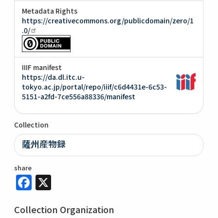
Metadata Rights
https://creativecommons.org/publicdomain/zero/1
.0/
IIIF manifest
https://da.dl.itc.u-
tokyo.ac.jp/portal/repo/iiif/c6d4431e-6c53-
5151-a2fd-7ce556a88336/manifest
Collection
薩州産物録
share
Facebook
X
Collection Organization