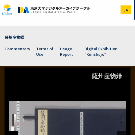
Skip
to
JA
main
content
薩州産物録
Commentary
Terms of
Usage
Digital Exhibition
Use
Report
"Kunshujo"