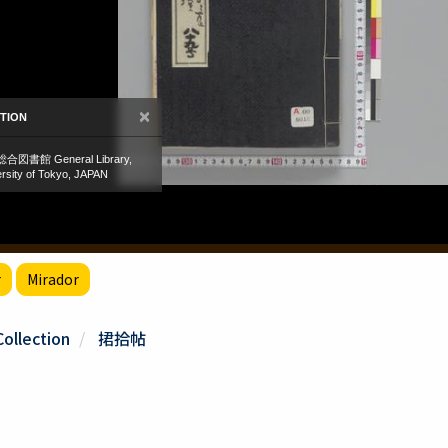
r
Mirador
Collection
捃拾帖