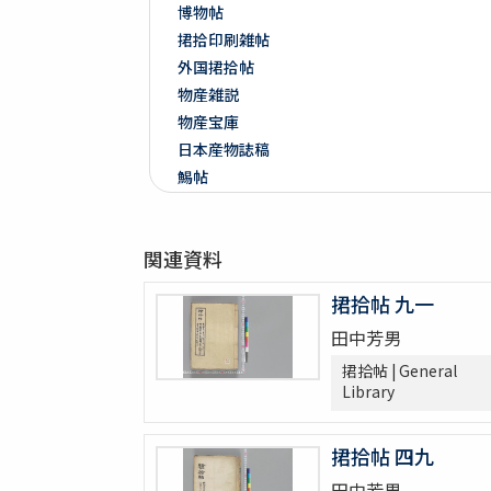
博物帖
捃拾印刷雑帖
外国捃拾帖
物産雑説
物産宝庫
日本産物誌稿
鯣帖
多識帖
明治六年墺國博覽會出品寫真帖
関連資料
教草
台湾帖
捃拾帖 九一
神都印刷帖附農業館掛図・絵
田中芳男
共進会並水産博覧会帖
繭絲織物陶漆器共進会帖
捃拾帖 | General
Library
博物學寫眞圖
鳥類標本及寫眞圖
蟲譜 3巻
捃拾帖 四九
雀巣庵禽譜
田中芳男