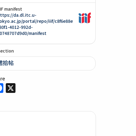
IIF manifest
ttps://da.dl.itc.u-
okyo.ac.jp/portal/repo/iiif/c8f6e88e
80f1-4012-992d-
0748707d9d0/manifest
lection
捃拾帖
are
Facebook
X