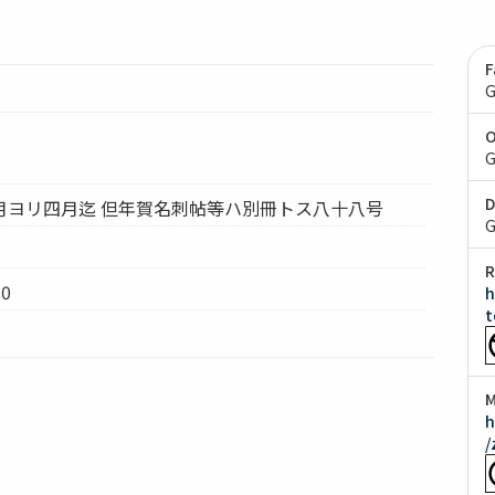
F
G
O
G
D
月ヨリ四月迄 但年賀名刺帖等ハ別冊トス八十八号
G
R
0
h
t
M
h
/