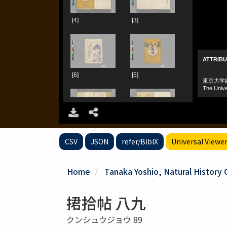
CSV
JSON
refer/BibIX
Universal Viewe
Home
Tanaka Yoshio, Natural History 
捃拾帖 八九
クンシュウジョウ 89