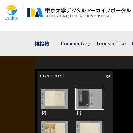
Skip
to
main
content
捃拾帖
Commentary
Terms of Use