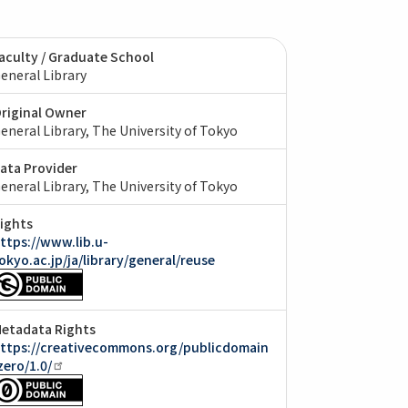
aculty / Graduate School
eneral Library
riginal Owner
eneral Library, The University of Tokyo
ata Provider
eneral Library, The University of Tokyo
ights
ttps://www.lib.u-
okyo.ac.jp/ja/library/general/reuse
etadata Rights
ttps://creativecommons.org/publicdomain
zero/1.0/