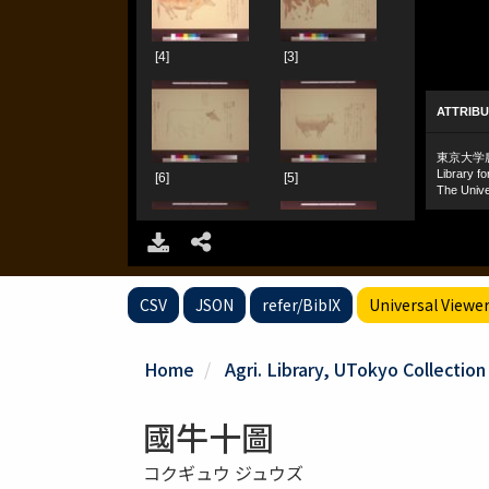
CSV
JSON
refer/BibIX
Universal Viewe
Home
Agri. Library, UTokyo Collection
國牛十圖
コクギュウ ジュウズ