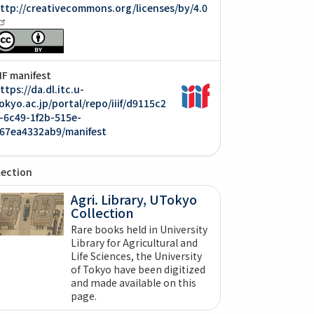
ttp://creativecommons.org/licenses/by/4.0
IIF manifest
ttps://da.dl.itc.u-
okyo.ac.jp/portal/repo/iiif/d9115c2
-6c49-1f2b-515e-
67ea4332ab9/manifest
lection
Agri. Library, UTokyo
Collection
Rare books held in University
Library for Agricultural and
Life Sciences, the University
of Tokyo have been digitized
and made available on this
page.