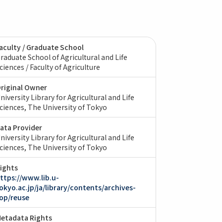
aculty / Graduate School
raduate School of Agricultural and Life
ciences / Faculty of Agriculture
riginal Owner
niversity Library for Agricultural and Life
ciences, The University of Tokyo
ata Provider
niversity Library for Agricultural and Life
ciences, The University of Tokyo
ights
ttps://www.lib.u-
okyo.ac.jp/ja/library/contents/archives-
op/reuse
etadata Rights