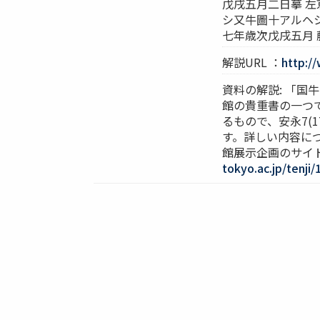
戊戌五月二日摹 左
シ又牛圖十アルヘ
七年歳次戊戌五月 
解説URL ：
http://
資料の解説: 「
館の貴重書の一つ
るもので、安永7(
す。詳しい内容に
館展示企画のサイ
tokyo.ac.jp/tenji/