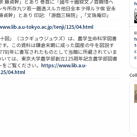
亰 藤貞幹」とあり 巻首に「國牛十圖叙文ノ首闕惜ヘ
h
シ今所存九ツ若一圖逸スルカ他日全本ヲ得ルヲ俟 安永
/
藤貞幹」とあり 印記: 「游戯三昧院」,「文珠庵印」
www.lib.a.u-tokyo.ac.jp/tenji/125/04.html
I
国牛十図」（コクギュウジュウズ）は、農学生命科学図書
h
です。この資料は鎌倉末期に成った国産の牛を図説す
t
1778)年に書写されたものとして当館に所蔵されていま
c
c
ついては、東京大学農学部創立125周年記念農学部図書
トをご覧ください。
https://www.lib.a.u-
125/04.html
Col