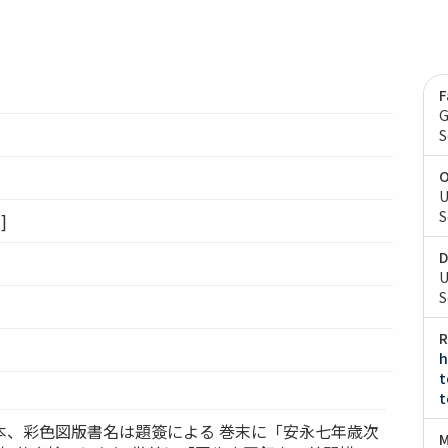
F
G
S
O
U
S
]
D
U
S
R
h
t
t
本、彩色図版書名は題簽による 巻末に「安永七年歳次
M