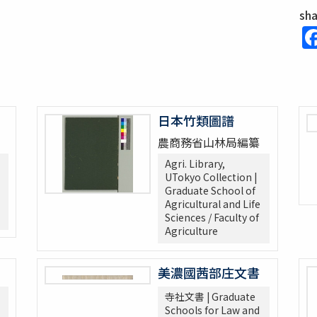
sh
日本竹類圖譜
農商務省山林局編纂
Agri. Library,
UTokyo Collection |
Graduate School of
Agricultural and Life
Sciences / Faculty of
Agriculture
美濃國茜部庄文書
寺社文書 | Graduate
Schools for Law and