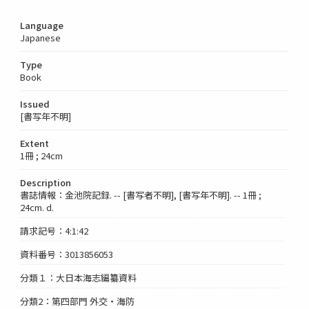
Language
Japanese
Type
Book
Issued
[書写年不明]
Extent
1冊 ; 24cm
Description
書誌情報：金池院記録. -- [書写者不明], [書写年不明]. -- 1冊 ;
24cm. d.
請求記号：4:1:42
資料番号：3013856053
分類１：大日本海志編纂資料
分類2：第四部門 外交・海防