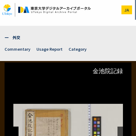
Skip
to
JA
main
content
一 外交
Commentary
Usage Report
Category