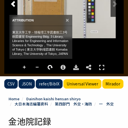
CSV
JSON
refer/BibIX
Universal Viewer
Mirador
Home
Dainihon kaishi hensan shiryo
大日本海志編纂資料
第四部門 外交・海防
一 外交
金池院記録