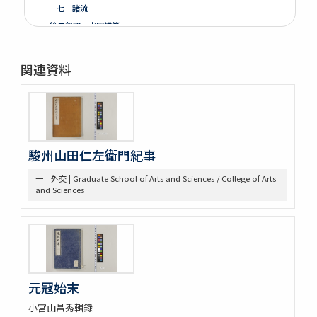
七 諸流
第二部門 水軍雑纂
第三部門 艦船
一 木割
関連資料
二 造船
三 洋式船
第四部門 外交・海防
一 外交
二 海防
三 漂流
駿州山田仁左衛門紀事
第五部門 史書雑纂
一 外交 | Graduate School of Arts and Sciences / College of Arts
一 軍記
and Sciences
二 史書
第六部門 地誌
第七部門 絵画・図巻
一 秘伝書
二 図面
小船
元冦始末
軍船
荷船
小宮山昌秀輯録
河船