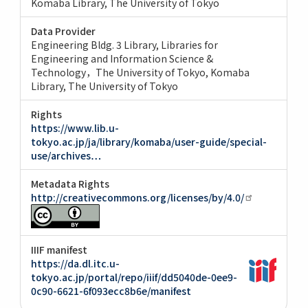
Komaba Library, The University of Tokyo
Data Provider
Engineering Bldg. 3 Library, Libraries for
Engineering and Information Science &
Technology，The University of Tokyo
Komaba
Library, The University of Tokyo
Rights
https://www.lib.u-
tokyo.ac.jp/ja/library/komaba/user-guide/special-
use/archives…
Metadata Rights
http://creativecommons.org/licenses/by/4.0/
IIIF manifest
https://da.dl.itc.u-
tokyo.ac.jp/portal/repo/iiif/dd5040de-0ee9-
0c90-6621-6f093ecc8b6e/manifest