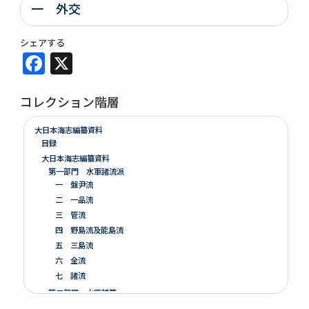
一 外交
シェアする
Facebook
X
コレクション階層
大日本海志編纂資料
目録
大日本海志編纂資料
第一部門 水軍諸流派
一 盤尹流
二 一品流
三 管流
四 野島流及能島流
五 三島流
六 全流
七 諸流
第二部門 水軍雑纂
第三部門 艦船