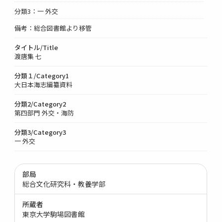
分類3：一 外交
備考：総合図書館より移管
タイトル/Title
渡唐集 七
分類１/Category1
大日本海志編纂資料
分類2/Category2
第四部門 外交・海防
分類3/Category3
一 外交
部局
総合文化研究科・教養学部
所蔵者
東京大学駒場図書館