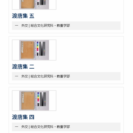
第八部門 雑
二 陸戦
渡唐集 五
三 陰陽道等
参考資料
一 外交 | 総合文化研究科・教養学部
一 海軍文庫蔵書
二 駒場図書館蔵書
渡唐集 二
一 外交 | 総合文化研究科・教養学部
渡唐集 四
一 外交 | 総合文化研究科・教養学部