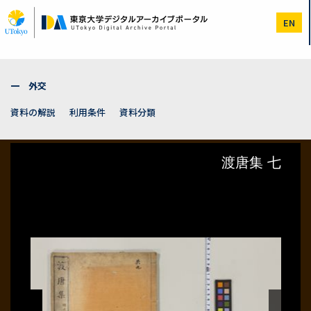
メ
イ
EN
ン
コ
ン
テ
ン
一 外交
ツ
に
資料の解説
利用条件
資料分類
移
動