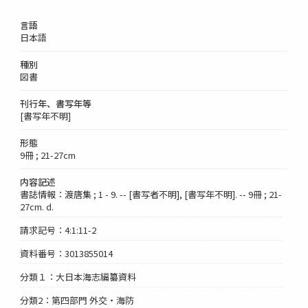
言語
日本語
種別
図書
刊行年、書写年等
[書写年不明]
形態
9冊 ; 21-27cm
内容記述
書誌情報：渡唐集 ; 1 - 9. -- [書写者不明], [書写年不明]. -- 9冊 ; 21-
27cm. d.
請求記号：4:1:11-2
資料番号：3013855014
分類１：大日本海志編纂資料
分類2：第四部門 外交・海防