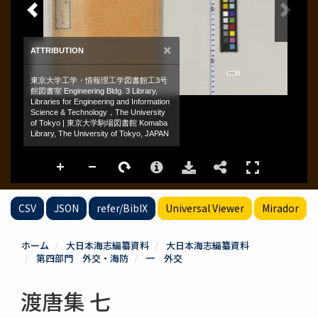
CSV
JSON
refer/BibIX
Universal Viewer
Mirador
ホーム
大日本海志編纂資料
大日本海志編纂資料
第四部門 外交・海防
一 外交
渡唐集 七