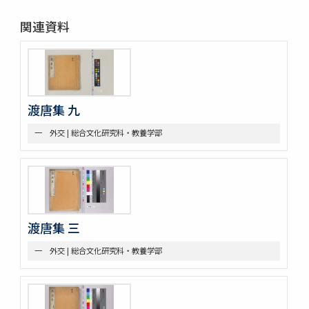
一 木割
関連資料
二 造船
三 洋式船
第四部門 外交・海防
一 外交
二 海防
三 漂流
渡唐集 九
第五部門 史書雑纂
一 外交 | 総合文化研究科・教養学部
一 軍記
二 史書
第六部門 地誌
第七部門 絵画・図巻
一 秘伝書
二 図面
小船
渡唐集 三
軍船
一 外交 | 総合文化研究科・教養学部
荷船
河船
洋式船
三 絵図