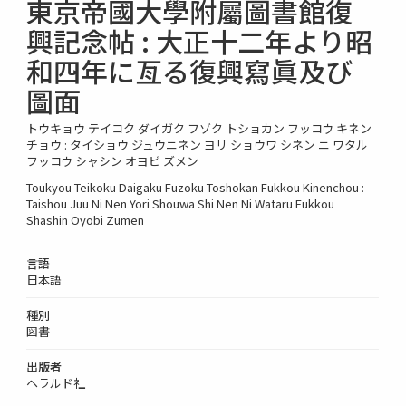
東京帝國大學附屬圖書館復
興記念帖 : 大正十二年より昭
和四年に亙る復興寫眞及び
圖面
トウキョウ テイコク ダイガク フゾク トショカン フッコウ キネン
チョウ : タイショウ ジュウニネン ヨリ ショウワ シネン ニ ワタル
フッコウ シャシン オヨビ ズメン
Toukyou Teikoku Daigaku Fuzoku Toshokan Fukkou Kinenchou :
Taishou Juu Ni Nen Yori Shouwa Shi Nen Ni Wataru Fukkou
Shashin Oyobi Zumen
言語
日本語
種別
図書
出版者
ヘラルド社