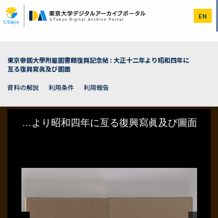
メ
イ
EN
ン
コ
ン
テ
ン
東京帝國大學附屬圖書館復興記念帖 : 大正十二年より昭和四年に
ツ
亙る復興寫眞及び圖面
に
移
資料の解説
利用条件
利用報告
動