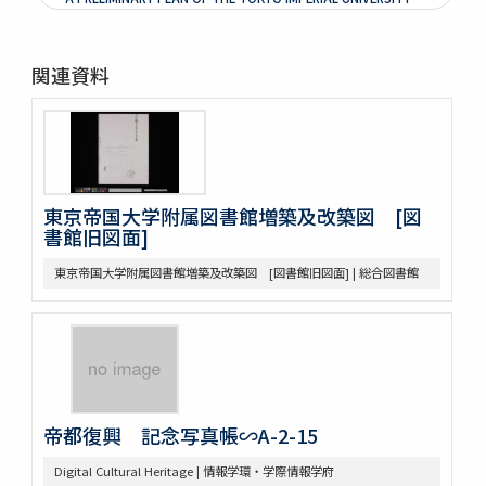
LIBRARY TO BE ERECTED BY THE DONATION OF MR. JOHN D.
ROCKEFELLER, JR. APRIL 28TH 1925 ARCHITECT PROFESSOR
OF ARCHITECTURE TOKYO IMPERIAL UNIVERSITY : [内田の第一
設計案]
関連資料
DESIGN FOR THE TOKYO IMPERIAL UNIVERSITY LIBRARY OCT.
1925. Y.UCHIDA ARCHITECT.
THE LIBRARY OF THE TOKYO IMPERIAL UNIVERSITY（Ⅵ-1-
6:14）
[内田の第二設計案]
THE LIBRARY OF THE TOKYO IMPERIAL UNIVERSITY（Ⅵ-1-
東京帝国大学附属図書館増築及改築図 [図
6:16）
書館旧図面]
東京帝国大学図書館配置図（昭和3年12月竣工）青写真（Ⅵ-1-
6:17）
東京帝国大学附属図書館増築及改築図 [図書館旧図面] | 総合図書館
東京帝国大学図書館配置図（昭和3年12月竣工）青写真（Ⅵ-1-
6:18）
図書館軸部及外装工事 東京帝国大学図書館建築部 1階設計図
[大正]15.6.8.
THE LIBRARY OF THE TOKYO IMPERIAL UNIVERSITY 非常用梯
子位置図同取付け図
図書館用書架製作並ニ取付工事 東京帝国大学図書館建築部 書庫
縦断面及横断面 附書架数量表
帝都復興 記念写真帳∽A-2-15
研究室家具配置図 東京帝国大学図書館建築部
図書館一般閲覧室一部仕上工事 東京帝国大学図書館建築部 書棚
Digital Cultural Heritage | 情報学環・学際情報学府
及腰羽目等詳細図