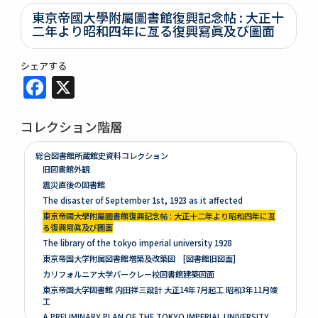
東京帝國大學附屬圖書館復興記念帖 : 大正十
二年より昭和四年に亙る復興寫眞及び圖面
シェアする
Facebook
X
コレクション階層
総合図書館所蔵館史資料コレクション
旧図書館外観
震災直後の図書館
The disaster of September 1st, 1923 as it affected
東京帝國大學附屬圖書館復興記念帖 : 大正十二年より昭和四年に亙
る復興寫眞及び圖面
The library of the tokyo imperial university 1928
東京帝国大学附属図書館増築及改築図 [図書館旧図面]
カリフォルニア大学バークレー校図書館建築図面
東京帝国大学図書館 内田祥三設計 大正14年7月起工 昭和3年11月竣
工
A PRELIMINARY PLAN OF THE TOKYO IMPERIAL UNIVERSITY