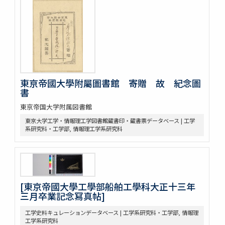
東京帝国大学大講堂第一・二階平面図
東京帝国大学大講堂平面図
東京帝国大学大講堂新築設計図
大講堂第二階 大講堂第2階借入室坪数調
第二号 東京帝国大学医学部医院耳鼻咽喉科及整形外科病室新築設
計図 地階平面図
仮図書館図面建物室割図 大正12年12月－昭和2年2月（耳鼻咽喉科及
整形外科新刊地階室）他
東亰帝國大學附屬圖書館 寄贈 故 紀念圖
東京帝国大学図書室用書架之図 TOKYOKENTETSU
書
東京帝国大学図書館書架 東京鋼鉄家具製作所
東京帝国大学附属図書館
図書館閲覧室仮設工事設計図
東京大学工学・情報理工学図書館蔵書印・蔵書票データベース | 工学
東京帝國大学本部構内及農学部建物鳥瞰図
系研究科・工学部, 情報理工学系研究科
東京帝國大学図書館書庫増築計画図 昭和十五年六月
中央図書館一部改修工事設計図 昭和三十七年度附属図書館（施
設）改装図面
昭和38年度施設（建築）図面 中央図書館第二期改修工事設計図
中央図書館一部改修工事設計図 中央図書館一部電灯配線等改修工
事図
[東京帝國大學工學部船舶工學科大正十三年
中央図書館第二期改修工事設計図
三月卒業記念冩真帖]
[南校全教職員・生徒写真]
工学史料キュレーションデータベース | 工学系研究科・工学部, 情報理
[ジョン・ロックフェラー・ジュニア氏から古在由直総長への電文]
工学系研究科