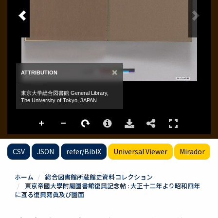
CSV
JSON
refer/BibIX
Universal Viewer
Mirador
ホーム
総合図書館所蔵館史資料コレクション
東京帝國大學附屬圖書館復興記念帖 : 大正十二年より昭和四年
に亙る復興寫眞及び圖面