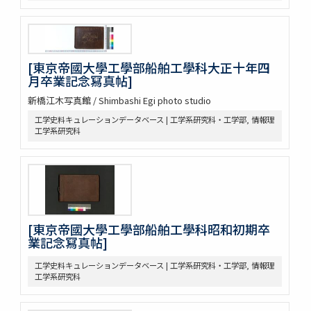
内部一部仕上工事設計変更（其一） 第三階東翼部図書閲覧室詳細
図 東京帝国大学図書館建築部
[3階一般閲覧室書架他詳細図]
一般閲覧室椅子設計 東京帝国大学図書館建築部 椅子配置図（椅
[東京帝國大學工學部船舶工學科大正十年四
子総数500脚）
月卒業記念冩真帖]
第4階演習室家具配置図 東京帝国大学図書館建築部
第4階ギャラリー家具配置図 東京帝国大学図書館建築部
新橋江木写真館 / Shimbashi Egi photo studio
特別閲覧室用机及椅子設計図 東京帝国大学図書館建築部
工学史料キュレーションデータベース | 工学系研究科・工学部, 情報理
図書館西側中庭通路内扉製作取付工事 東京帝国大学
工学系研究科
東京帝国大学図書館内書架D型 三菱長崎造船所アートメタル工
場 MAR. 4. 1927
姉崎ノ第一試案
新聞雑誌閲覧室家具配置図 ①卓子9, ②椅子72
エルビ型書棚 三井物産株式会社機械部 陳列所
[傘立 東洋工業社]
[東京帝國大學工學部船舶工學科昭和初期卒
書庫書架配列（収容冊数約41,000） 閲覧室卓子配置図
業記念冩真帖]
[平面図]
東大図書館照明改善用器具案二態意匠図 内部構造図 室内照明デ
工学史料キュレーションデータベース | 工学系研究科・工学部, 情報理
ザイン図 照明デザイン及び設計図
工学系研究科
[家具設計図等]
[新旧図書館位置図]