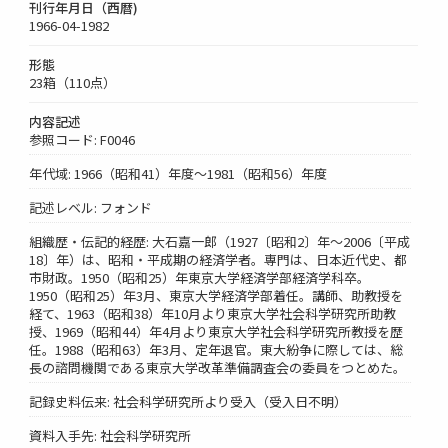
刊行年月日（西暦)
1966-04-1982
形態
23箱（110点）
内容記述
参照コード: F0046
年代域: 1966（昭和41）年度～1981（昭和56）年度
記述レベル: フォンド
組織歴・伝記的経歴: 大石嘉一郎（1927〔昭和2〕年～2006〔平成
18〕年）は、昭和・平成期の経済学者。専門は、日本近代史、都
市財政。1950（昭和25）年東京大学経済学部経済学科卒。
1950（昭和25）年3月、東京大学経済学部着任。講師、助教授を
経て、1963（昭和38）年10月より東京大学社会科学研究所助教
授、1969（昭和44）年4月より東京大学社会科学研究所教授を歴
任。1988（昭和63）年3月、定年退官。東大紛争に際しては、総
長の諮問機関である東京大学改革準備調査会の委員をつとめた。
記録史料伝来: 社会科学研究所より受入（受入日不明）
資料入手先: 社会科学研究所