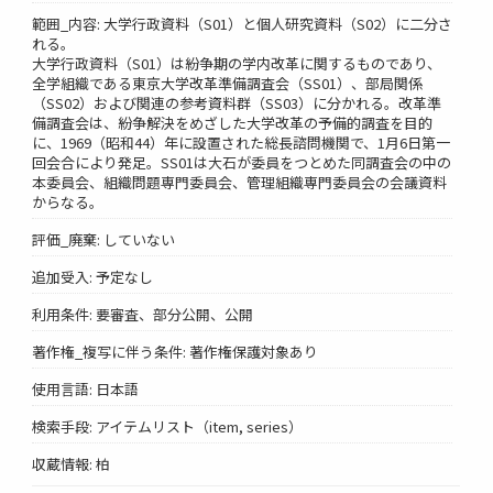
範囲_内容: 大学行政資料（S01）と個人研究資料（S02）に二分さ
れる。
大学行政資料（S01）は紛争期の学内改革に関するものであり、
全学組織である東京大学改革準備調査会（SS01）、部局関係
（SS02）および関連の参考資料群（SS03）に分かれる。改革準
備調査会は、紛争解決をめざした大学改革の予備的調査を目的
に、1969（昭和44）年に設置された総長諮問機関で、1月6日第一
回会合により発足。SS01は大石が委員をつとめた同調査会の中の
本委員会、組織問題専門委員会、管理組織専門委員会の会議資料
からなる。
評価_廃棄: していない
追加受入: 予定なし
利用条件: 要審査、部分公開、公開
著作権_複写に伴う条件: 著作権保護対象あり
使用言語: 日本語
検索手段: アイテムリスト（item, series）
収蔵情報: 柏