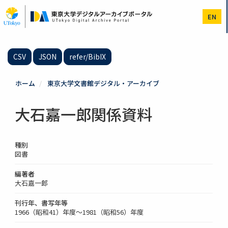
メ
イ
EN
ン
コ
ン
テ
CSV
JSON
refer/BibIX
ン
ツ
に
ホーム
東京大学文書館デジタル・アーカイブ
移
動
大石嘉一郎関係資料
種別
図書
編著者
大石嘉一郎
刊行年、書写年等
1966（昭和41）年度～1981（昭和56）年度