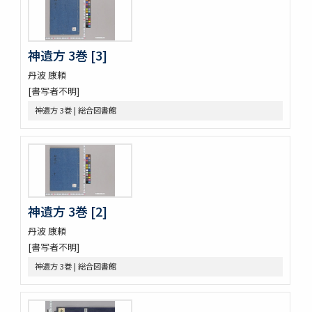
さんてう記ときのたいこ
疱瘡絵
繪本子供あそひ
映間紀聞
神遺方 3巻 [3]
有馬山温泉由来 . 下野國安蘇郡赤岩庚申山記
丹波 康頼
伊香保志
[書写者不明]
野州鹽原温泉真圖
下野國塩谷郡塩原温泉之圖
神遺方 3巻 | 総合図書館
新吉原三芝居附長吏根元由緒書
江戸三芝居并新吉原由緒書
周憲王救荒本草 14巻
本草綱目序註
本艸序例
順抄伊呂波寄
神遺方 3巻 [2]
新添脩治纂要 5巻
丹波 康頼
本草和名抜書
[書写者不明]
本草和名字類
就正大和本艸抜萃
神遺方 3巻 | 総合図書館
本草綱目譯説 52巻(存4巻)
本草
太平和劑圖經本草藥性緫論