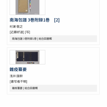
新刻萬氏家傳廣嗣紀要 5巻
新刊外科正宗 4巻
新刊外科正宗 4巻
新刊外科正宗 4巻
南海包譜 3巻附録1巻 [2]
新刊外科正宗 4巻(存1巻)
村瀬 敬之
立齋外科發揮 8巻
[近藤好道] [写]
新刻秘授外科百効全書 6巻
南海包譜 3巻附録1巻 | 総合図書館
唐王燾先生外臺秘要方 40巻序目1巻
外臺祕要藥品攷
景岳新方砭 4巻
景岳全書 64巻
脚氣症原論
虎列剌病論
雜疫纂要
攷正古方權量説 1巻附言1巻
梧右雜記
浅井 国幹
張景岳腫脹全書
[書写者不明]
菩鳴喥英袖珍方叢 初編2巻
雜疫纂要 | 総合図書館
雜疫纂要
雜病證治類方 8巻
産科宝凾
三喜備考