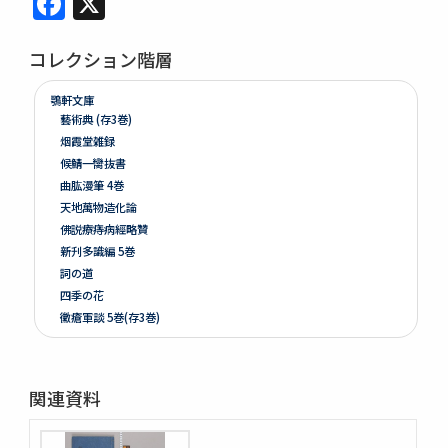
コレクション階層
鶚軒文庫
藝術典 (存3巻)
烟霞堂雑録
候鯖一臠抜書
曲肱漫筆 4巻
天地萬物造化論
佛説療痔病經略贊
新刋多識編 5巻
詞の道
四季の花
黴瘡軍談 5巻(存3巻)
煮藥漫抄 2巻
かくれさと 2巻
洞房語園増補
関連資料
北女閭起原 3巻
さんてう記ときのたいこ