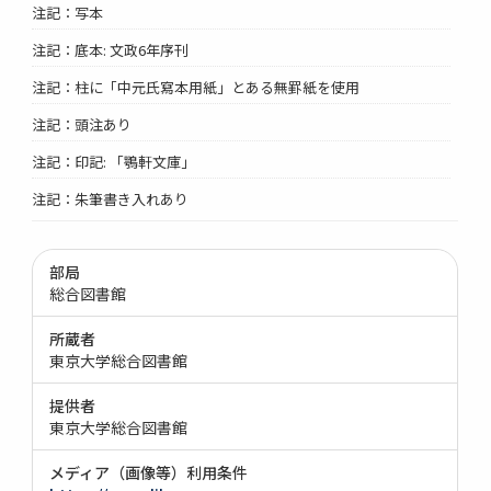
注記：写本
注記：底本: 文政6年序刊
注記：柱に「中元氏寫本用紙」とある無罫紙を使用
注記：頭注あり
注記：印記: 「鶚軒文庫」
注記：朱筆書き入れあり
部局
総合図書館
所蔵者
東京大学総合図書館
提供者
東京大学総合図書館
メディア（画像等）利用条件