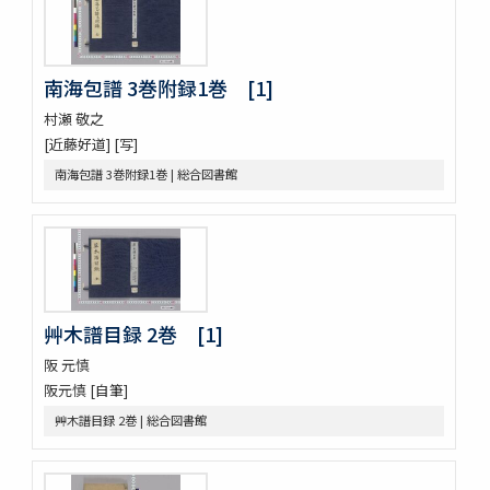
蘭法口傳明細書
醫史 10巻
日記
南海包譜 3巻附録1巻 [1]
日記
醫藏目録 1巻疹子心法1巻
村瀬 敬之
鶚軒文庫藏書目録 : 醫書部
[近藤好道] [写]
牛渚漫録續
南海包譜 3巻附録1巻 | 総合図書館
皇朝醫叢續集
經傳醫話
獻芹録
獻芹録
濟生醫院記
煉霞翁年譜
艸木譜目録 2巻 [1]
近世名醫傳
戊申日記
阪 元慎
橘黄年譜 3巻
阪元慎 [自筆]
玉機微義 50巻目録1巻
艸木譜目録 2巻 | 総合図書館
新刻蕐佗内照圖 2巻
怪疾奇方
蛔蟲論