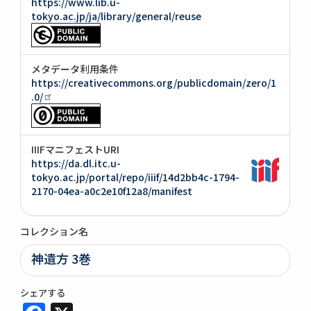
https://www.lib.u-
tokyo.ac.jp/ja/library/general/reuse
メタデータ利用条件
https://creativecommons.org/publicdomain/zero/1
.0/
IIIFマニフェストURI
https://da.dl.itc.u-
tokyo.ac.jp/portal/repo/iiif/14d2bb4c-1794-
2170-04ea-a0c2e10f12a8/manifest
コレクション名
神遺方 3巻
シェアする
Facebook
X