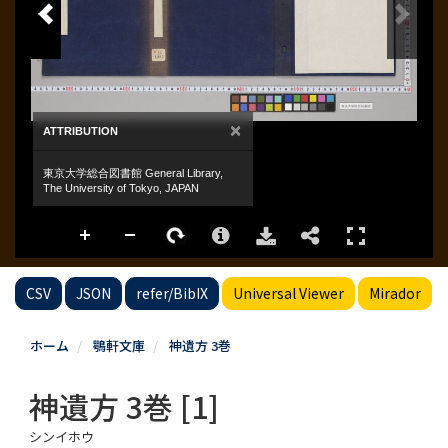
CSV
JSON
refer/BibIX
Universal Viewer
Mirador
ホーム
鶚軒文庫
神遺方 3巻
神遺方 3巻 [1]
シンイホウ