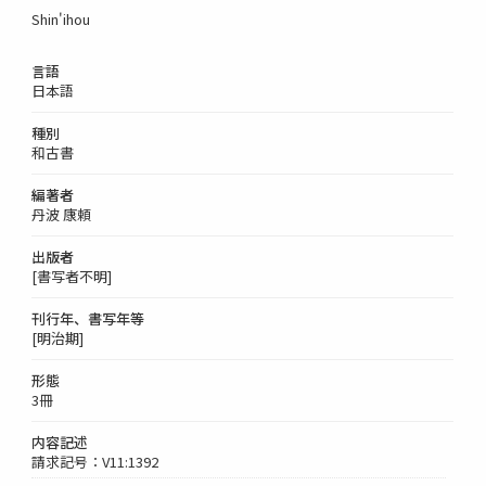
Shin'ihou
言語
日本語
種別
和古書
編著者
丹波 康頼
出版者
[書写者不明]
刊行年、書写年等
[明治期]
形態
3冊
内容記述
請求記号：V11:1392