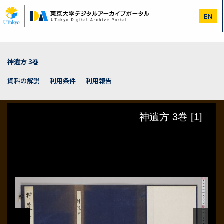
メ
イ
EN
ン
コ
ン
テ
ン
神遺方 3巻
ツ
に
資料の解説
利用条件
利用報告
移
動