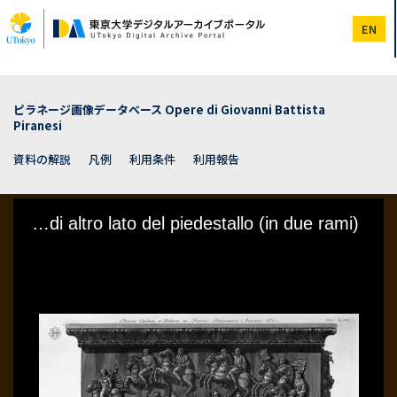
メ
イ
EN
ン
コ
ン
テ
ン
ピラネージ画像データベース Opere di Giovanni Battista
ツ
Piranesi
に
移
資料の解説
凡例
利用条件
利用報告
動