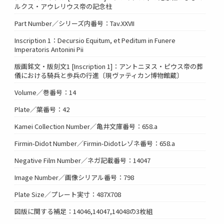
ルクス・アウレリウス帝の記念柱
Part Number／シリーズ内番号：Tav.XXVII
Inscription 1：Decursio Equitum, et Peditum in Funere
Imperatoris Antonini Pii
版画銘文・版刻文1 [Inscription 1]：アントニヌス・ピウス帝の葬
儀における騎兵と歩兵の行進〔現ヴァティカン博物館蔵〕
Volume／巻番号：14
Plate／葉番号：42
Kamei Collection Number／亀井文庫番号：658.a
Firmin-Didot Number／Firmin-Didotレゾネ番号：658.a
Negative Film Number／ネガ記載番号：14047
Image Number／画像シリアル番号：798
Plate Size／プレート実寸：487X708
図版に関する補足：14046,14047,14048の3枚組