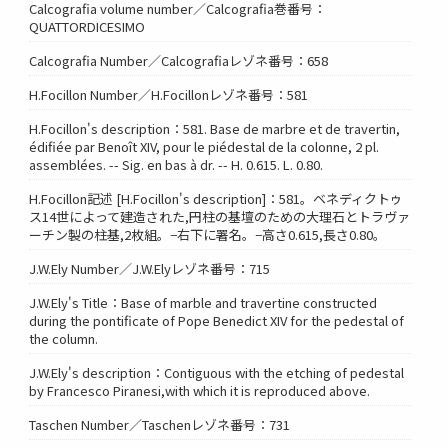
Calcografia volume number／Calcografia巻番号：
QUATTORDICESIMO
Calcografia Number／Calcografiaレゾネ番号：658
H.Focillon Number／H.Focillonレゾネ番号：581
H.Focillon's description：581. Base de marbre et de travertin,
édifiée par Benoît XIV, pour le piédestal de la colonne, 2 pl.
assemblées. -- Sig. en bas à dr. -- H. 0.615. L. 0.80.
H.Focillon記述 [H.Focillon's description]：581。ベネディクトゥ
ス14世によって建造された,円柱の基壇のための大理石とトラヴァ
ーチン製の柱基,2枚組。−右下に署名。−高さ0.615,長さ0.80。
J.W.Ely Number／J.W.Elyレゾネ番号：715
J.W.Ely's Title：Base of marble and travertine constructed
during the pontificate of Pope Benedict XIV for the pedestal of
the column.
J.W.Ely's description：Contiguous with the etching of pedestal
by Francesco Piranesi,with which it is reproduced above.
Taschen Number／Taschenレゾネ番号：731