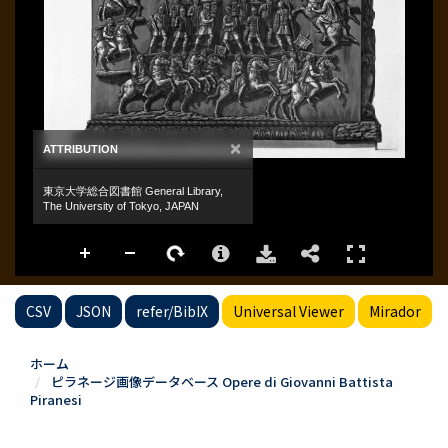
CSV
JSON
refer/BibIX
Universal Viewer
Mirador
ホーム
ピラネージ画像データベース Opere di Giovanni Battista
Piranesi