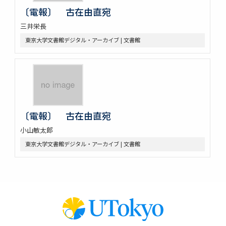
東京帝国大学図書室用書架之図 TOKYOKENTETSU
〔電報〕 古在由直宛
東京帝国大学図書館書架 東京鋼鉄家具製作所
三井栄長
図書館閲覧室仮設工事設計図
東京大学文書館デジタル・アーカイブ | 文書館
東京帝國大学本部構内及農学部建物鳥瞰図
東京帝國大学図書館書庫増築計画図 昭和十五年六月
中央図書館一部改修工事設計図 昭和三十七年度附属図書館（施
設）改装図面
昭和38年度施設（建築）図面 中央図書館第二期改修工事設計図
中央図書館一部改修工事設計図 中央図書館一部電灯配線等改修工
事図
〔電報〕 古在由直宛
中央図書館第二期改修工事設計図
[南校全教職員・生徒写真]
小山敏太郎
[ジョン・ロックフェラー・ジュニア氏から古在由直総長への電文]
東京大学文書館デジタル・アーカイブ | 文書館
[古在由直総長からジョン・ロックフェラー・ジュニア氏への電文]
明冶期の東大
[震災で炎上中の旧図書館]
[南葵文庫葉書]
[イギリス印刷史展覧会葉書]
[旧図書館定礎板]
[東京帝国大学図書館竣工記念品灰皿]
[東京帝国大学図書館竣工記念品インク壺]