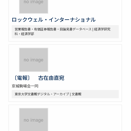
特別閲覧室用机及椅子設計図 東京帝国大学図書館建築部
図書館西側中庭通路内扉製作取付工事 東京帝国大学
東京帝国大学図書館内書架D型 三菱長崎造船所アートメタル工
ロックウェル・インターナショナル
場 MAR. 4. 1927
姉崎ノ第一試案
営業報告書・有価証券報告書・目論見書データベース | 経済学研究
新聞雑誌閲覧室家具配置図 ①卓子9, ②椅子72
科・経済学部
エルビ型書棚 三井物産株式会社機械部 陳列所
[傘立 東洋工業社]
書庫書架配列（収容冊数約41,000） 閲覧室卓子配置図
[平面図]
東大図書館照明改善用器具案二態意匠図 内部構造図 室内照明デ
ザイン図 照明デザイン及び設計図
[家具設計図等]
〔電報〕 古在由直宛
[新旧図書館位置図]
京城駒場会一同
東京帝国大学大講堂第一・二階平面図
東京大学文書館デジタル・アーカイブ | 文書館
東京帝国大学大講堂平面図
東京帝国大学大講堂新築設計図
大講堂第二階 大講堂第2階借入室坪数調
第二号 東京帝国大学医学部医院耳鼻咽喉科及整形外科病室新築設
計図 地階平面図
仮図書館図面建物室割図 大正12年12月－昭和2年2月（耳鼻咽喉科及
整形外科新刊地階室）他