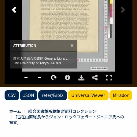
CSV
JSON
refer/BibIX
Universal Viewer
Mirador
ホーム
総合図書館所蔵館史資料コレクション
[古在由直総長からジョン・ロックフェラー・ジュニア氏への
電文]