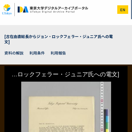
メ
イ
EN
ン
コ
ン
テ
ン
[古在由直総長からジョン・ロックフェラー・ジュニア氏への電
ツ
文]
に
移
資料の解説
利用条件
利用報告
動