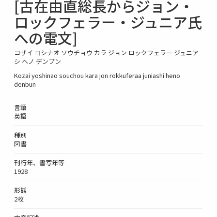
[古在由直総長からジョン・
ロックフェラー・ジュニア氏
への電文]
コザイ ヨシナオ ソウチョウ カラ ジョン ロックフェラー ジュニア
シ ヘノ デンブン
Kozai yoshinao souchou kara jon rokkuferaa juniashi heno
denbun
言語
英語
種別
図書
刊行年、書写年等
1928
形態
2枚