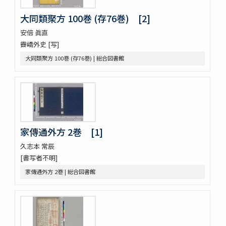
日記
大同類聚方 100巻 (存76巻) [2]
日記
醫藏目録 1巻疹子心法1巻
安倍 眞直
鶚軒文庫藏書目録 : 醫書部
霽嶠外史 [写]
牛渚漫録續
大同類聚方 100巻 (存76巻) | 総合図書館
皇朝醫叢續集
經傳醫話
獻芹録
獻芹録
濟生醫院記
煉霞翁年譜
家傳通外方 2巻 [1]
近世名醫傳
戊申日記
久志本 常辰
橘黄年譜 3巻
[書写者不明]
玉機微義 50巻目録1巻
家傳通外方 2巻 | 総合図書館
新刻蕐佗内照圖 2巻
怪疾奇方
蛔蟲論
新刻萬氏家傳廣嗣紀要 5巻
新刊外科正宗 4巻