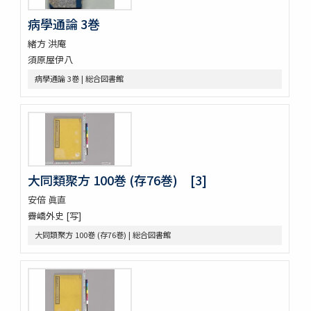
繪本子供あそひ
映間紀聞
病學通論 3巻
有馬山温泉由来 . 下野國安蘇郡赤岩庚申山記
緒方 洪庵
伊香保志
須原屋伊八
野州鹽原温泉真圖
病學通論 3巻 | 総合図書館
下野國塩谷郡塩原温泉之圖
新吉原三芝居附長吏根元由緒書
江戸三芝居并新吉原由緒書
周憲王救荒本草 14巻
本草綱目序註
本艸序例
順抄伊呂波寄
大同類聚方 100巻 (存76巻) [3]
新添脩治纂要 5巻
安倍 眞直
本草和名抜書
霽嶠外史 [写]
本草和名字類
就正大和本艸抜萃
大同類聚方 100巻 (存76巻) | 総合図書館
本草綱目譯説 52巻(存4巻)
本草
太平和劑圖經本草藥性緫論
蘭法口傳明細書
醫史 10巻