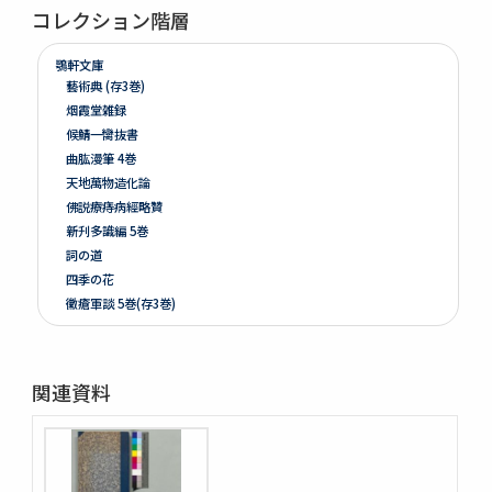
コレクション階層
鶚軒文庫
藝術典 (存3巻)
烟霞堂雑録
候鯖一臠抜書
曲肱漫筆 4巻
天地萬物造化論
佛説療痔病經略贊
新刋多識編 5巻
詞の道
四季の花
黴瘡軍談 5巻(存3巻)
煮藥漫抄 2巻
かくれさと 2巻
洞房語園増補
関連資料
北女閭起原 3巻
さんてう記ときのたいこ
さんてう記ときのたいこ
疱瘡絵