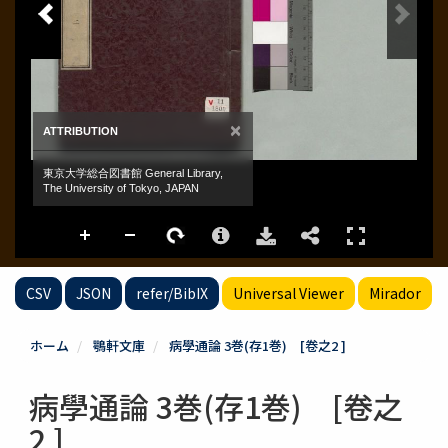
CSV
JSON
refer/BibIX
Universal Viewer
Mirador
ホーム
鶚軒文庫
病學通論 3巻(存1巻) [卷之2 ]
病學通論 3巻(存1巻) [卷之
2 ]