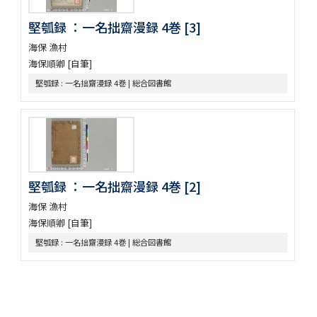
新刊外科正宗 4巻
新刊外科正宗 4巻
堅瓠録 ：一名拙齋漫録 4巻 [3]
新刊外科正宗 4巻(存1巻)
海保 漁村
立齋外科發揮 8巻
海保順卿 [自筆]
新刻秘授外科百効全書 6巻
堅瓠録 : 一名拙齋漫録 4巻 | 総合図書館
唐王燾先生外臺秘要方 40巻序目1巻
外臺祕要藥品攷
景岳新方砭 4巻
景岳全書 64巻
脚氣症原論
虎列剌病論
攷正古方權量説 1巻附言1巻
堅瓠録 ：一名拙齋漫録 4巻 [2]
梧右雜記
海保 漁村
張景岳腫脹全書
海保順卿 [自筆]
菩鳴喥英袖珍方叢 初編2巻
雜疫纂要
堅瓠録 : 一名拙齋漫録 4巻 | 総合図書館
雜病證治類方 8巻
産科宝凾
三喜備考
時還讀我書