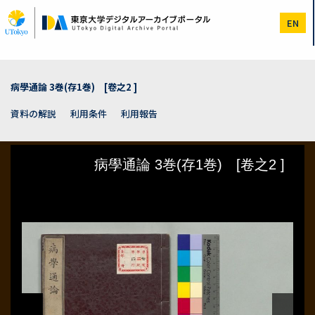
メ
イ
EN
ン
コ
ン
テ
ン
病學通論 3巻(存1巻) [卷之2 ]
ツ
に
資料の解説
利用条件
利用報告
移
動