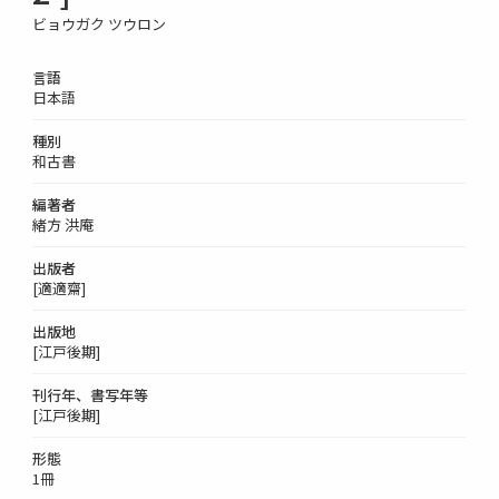
ビョウガク ツウロン
言語
日本語
種別
和古書
編著者
緒方 洪庵
出版者
[適適齋]
出版地
[江戸後期]
刊行年、書写年等
[江戸後期]
形態
1冊